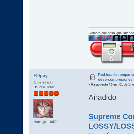
Siempre que pasa igual sucede
Re:Listado comparat
Fl0ppy
de re-compresiones
Administrador
«
Respuesta #6 en:
01 de Ene
Usuario Héroe
Añadido
Supreme Com
Mensajes: 10529
LOSSY/LOSS