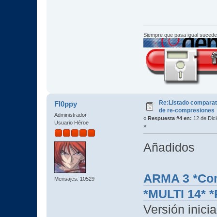
Siempre que pasa igual sucede
Re:Listado comparat
Fl0ppy
de re-compresiones
Administrador
«
Respuesta #4 en:
12 de Dic
Usuario Héroe
»
Añadidos
ARMA 3 *Com
Mensajes: 10529
*MULTI 14*
Versión inicia