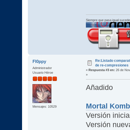
Siempre que pasa igual sucede
Re:Listado comparat
Fl0ppy
de re-compresiones
Administrador
«
Respuesta #3 en:
26 de Nov
Usuario Héroe
»
Añadido
Mortal Komb
Mensajes: 10529
Versión inicia
Versión nuev