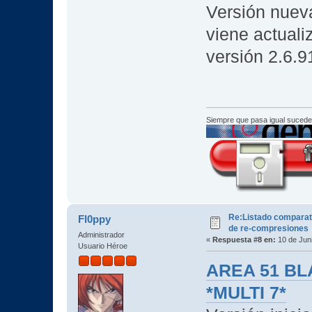
Versión nuev
viene actuali
versión 2.6.9
Siempre que pasa igual sucede
Re:Listado comparat
Fl0ppy
de re-compresiones
Administrador
«
Respuesta #8 en:
10 de Juni
Usuario Héroe
AREA 51 BLA
*MULTI 7*