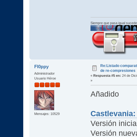
Siempre que pasa igual sucede
Re:Listado comparat
Fl0ppy
de re-compresiones
Administrador
«
Respuesta #5 en:
24 de Dic
Usuario Héroe
»
Añadido
Castlevania:
Mensajes: 10529
Versión inicia
Versión nuev