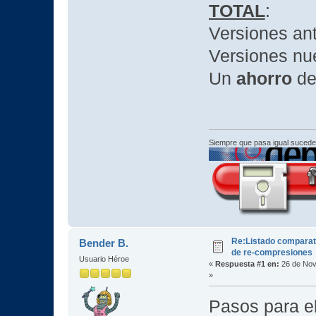
TOTAL
:
Versiones an
Versiones nu
Un
ahorro
de
Siempre que pasa igual sucede
Re:Listado comparat
Bender B.
de re-compresiones
Usuario Héroe
«
Respuesta #1 en:
26 de Nov
»
Pasos para el