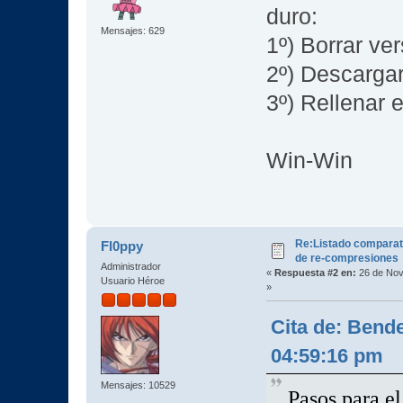
duro:
Mensajes: 629
1º) Borrar ve
2º) Descarga
3º) Rellenar 
Win-Win
Re:Listado comparat
Fl0ppy
de re-compresiones
Administrador
«
Respuesta #2 en:
26 de Nov
Usuario Héroe
»
Cita de: Bend
04:59:16 pm
Mensajes: 10529
Pasos para e