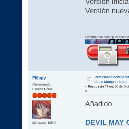
Versión inicia
Versión nuev
Siempre que pasa igual sucede
Re:Listado comparat
Fl0ppy
de re-compresiones
Administrador
«
Respuesta #7 en:
05 de Dic
Usuario Héroe
»
Añadido
DEVIL MAY C
Mensajes: 10529