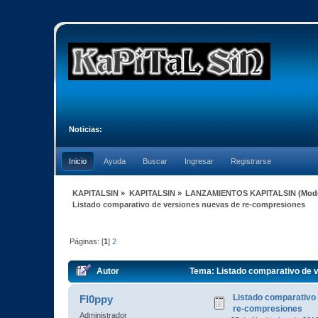
Noticias:
Inicio
Ayuda
Buscar
Ingresar
Registrarse
KAPITALSIN
»
KAPITALSIN
»
LANZAMIENTOS KAPITALSIN
(Mod
Listado comparativo de versiones nuevas de re-compresiones
Páginas: [
1
]
2
Autor
Tema: Listado comparativo de 
Listado comparativo
Fl0ppy
re-compresiones
Administrador