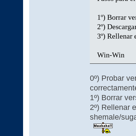
1º) Borrar ve
2º) Descarga
3º) Rellenar 
Win-Win
0º) Probar ve
correctamente
1º) Borrar ve
2º) Rellenar 
shemale/sugar