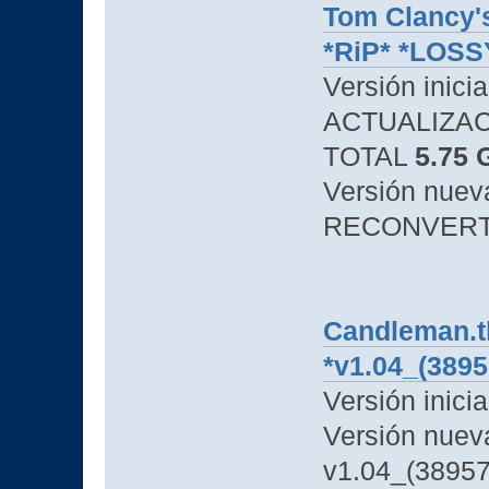
Tom Clancy's
*RiP* *LOSS
Versión inici
ACTUALIZACI
TOTAL
5.75 
Versión nue
RECONVERTID
Candleman.t
*v1.04_(389
Versión inici
Versión nuev
v1.04_(38957