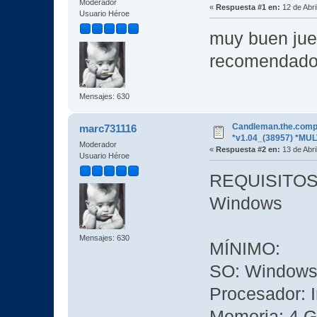
Moderador
«
Respuesta #1 en:
12 de Abri
Usuario Héroe
muy buen jueg
recomenda
Mensajes: 630
Candleman.the.compl
marc731116
*v1.04_(38957) *MU
Moderador
«
Respuesta #2 en:
13 de Abri
Usuario Héroe
REQUISITOS
Windows
Mensajes: 630
MÍNIMO:
SO: Windows 
Procesador: I
Memoria: 4 