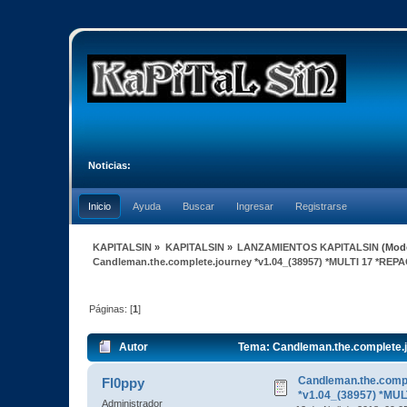
Noticias:
Inicio
Ayuda
Buscar
Ingresar
Registrarse
KAPITALSIN
»
KAPITALSIN
»
LANZAMIENTOS KAPITALSIN
(Mod
Candleman.the.complete.journey *v1.04_(38957) *MULTI 17 *REP
Páginas: [
1
]
Autor
Tema: Candleman.the.complete.j
Candleman.the.compl
Fl0ppy
*v1.04_(38957) *MU
Administrador