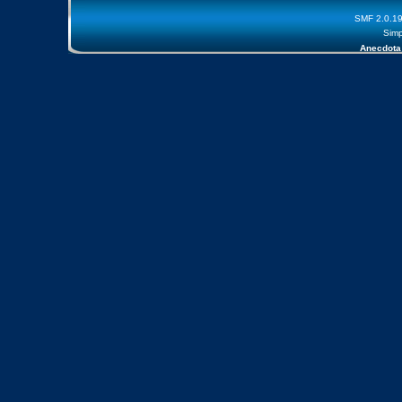
SMF 2.0.1
Simp
Anecdota