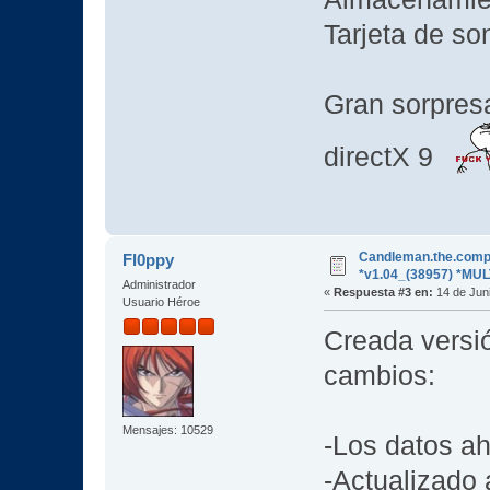
Tarjeta de so
Gran sorpres
directX 9
Candleman.the.compl
Fl0ppy
*v1.04_(38957) *MU
Administrador
«
Respuesta #3 en:
14 de Juni
Usuario Héroe
Creada versi
cambios:
Mensajes: 10529
-Los datos a
-Actualizado 