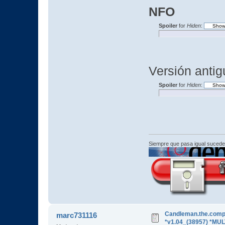
NFO
Spoiler
for
Hiden
:
Versión antig
Spoiler
for
Hiden
:
Siempre que pasa igual sucede
Candleman.the.compl
marc731116
*v1.04_(38957) *MU