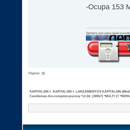
-Ocupa 153 
Siempre que pasa igual sucede
Páginas: [
1
]
KAPITALSIN
»
KAPITALSIN
»
LANZAMIENTOS KAPITALSIN
(Mod
Candleman.the.complete.journey *v1.04_(38957) *MULTI 17 *REP