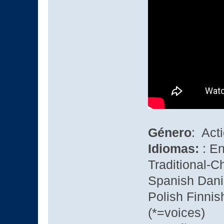
Género
: Act
Idiomas:
: E
Traditional-C
Spanish Dani
Polish Finni
(*=voices)