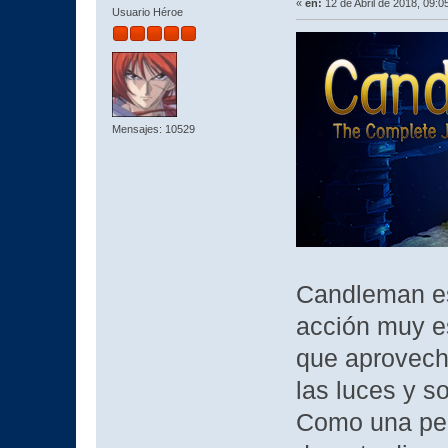
«
en:
12 de Abril de 2018, 09:0
Usuario Héroe
Mensajes: 10529
Candleman es
acción muy e
que aprovech
las luces y 
Como una peq