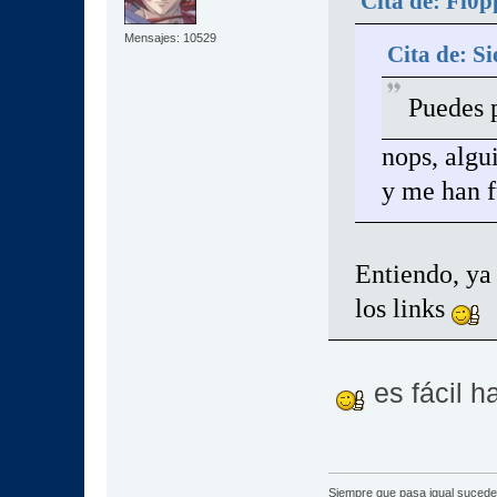
Cita de: Fl0
Mensajes: 10529
Cita de: S
Puedes p
nops, algu
y me han 
Entiendo, ya
los links
es fácil h
Siempre que pasa igual sucede