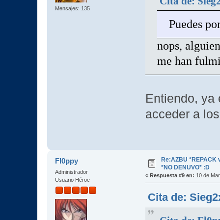
Cita de: Sieg
Mensajes: 135
Puedes pon
nops, alguien
me han fulm
Entiendo, ya
acceder a los
Re:AZBU *REPACK v2
Fl0ppy
*NO DENUVO* :D
Administrador
«
Respuesta #9 en:
10 de Mar
Usuario Héroe
Cita de: Sieg