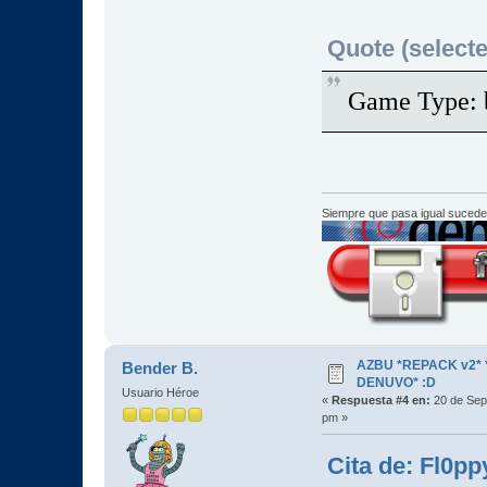
Quote (selecte
Game Type:
Siempre que pasa igual sucede
AZBU *REPACK v2* *
Bender B.
DENUVO* :D
Usuario Héroe
«
Respuesta #4 en:
20 de Sep
pm »
Cita de: Fl0pp