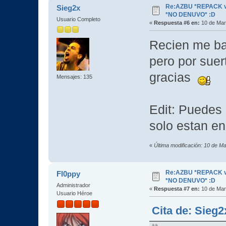
Re:AZBU *REPACK v2
Sieg2x
*NO DENUVO* :D
Usuario Completo
«
Respuesta #6 en:
10 de Mar
Recien me baj
pero por suer
gracias
Mensajes: 135
Edit: Puedes 
solo estan en
«
Última modificación: 10 de M
Re:AZBU *REPACK v2
Fl0ppy
*NO DENUVO* :D
Administrador
«
Respuesta #7 en:
10 de Mar
Usuario Héroe
Cita de: Sieg