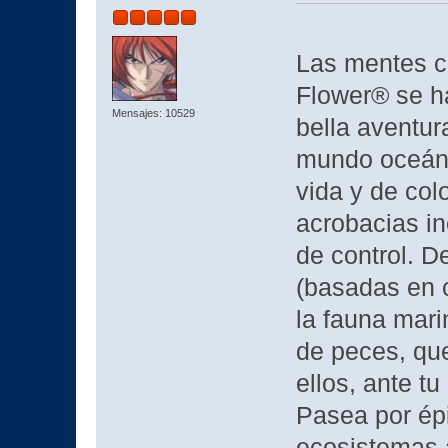
Las mentes c
Flower® se h
Mensajes: 10529
bella aventu
mundo oceánic
vida y de col
acrobacias in
de control. D
(basadas en c
la fauna mari
de peces, qu
ellos, ante t
Pasea por épi
ecosistemas 