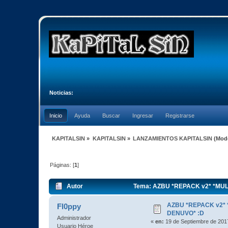
Noticias:
Inicio
Ayuda
Buscar
Ingresar
Registrarse
KAPITALSIN
»
KAPITALSIN
»
LANZAMIENTOS KAPITALSIN
(Mod
Páginas: [
1
]
Autor
Tema: AZBU *REPACK v2* *MULTI
AZBU *REPACK v2* *
Fl0ppy
DENUVO* :D
Administrador
«
en:
19 de Septiembre de 2017
Usuario Héroe