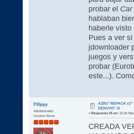
probar el
Car
hablaban bie
haberle vist
Pues a ver si 
jdownloader 
juegos y vers
probar (Euro
este...). Co
AZBU *REPACK v2* *
Fl0ppy
DENUVO* :D
Administrador
«
Respuesta #5 en:
10 de Mar
Usuario Héroe
CREADA VER