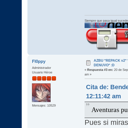
Siempre que pasa igual sucede
AZBU *REPACK v2* *
Fl0ppy
DENUVO* :D
Administrador
«
Respuesta #3 en:
20 de Sep
Usuario Héroe
am »
Cita de: Bend
12:11:42 am
Mensajes: 10529
Aventuras pu
Pues si miras