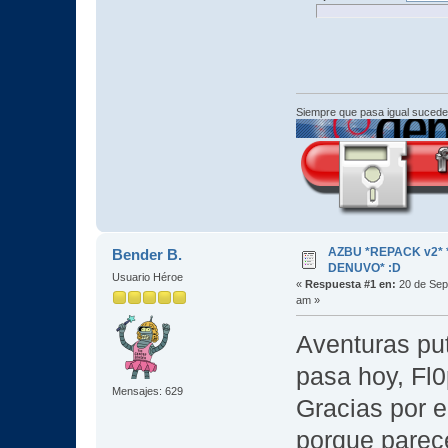
Siempre que pasa igual sucede
AZBU *REPACK v2* *
Bender B.
DENUVO* :D
Usuario Héroe
«
Respuesta #1 en:
20 de Sept
am »
Aventuras pu
pasa hoy, Fl
Mensajes: 629
Gracias por e
porque parec