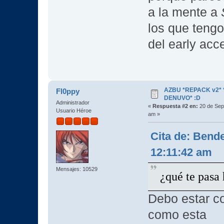
a la mente a
los que tengo
del early ac
AZBU *REPACK v2* *
Fl0ppy
DENUVO* :D
Administrador
«
Respuesta #2 en:
20 de Sep
Usuario Héroe
am »
Cita de: Bend
12:11:42 am
Mensajes: 10529
¿qué te pasa
Debo estar c
como esta