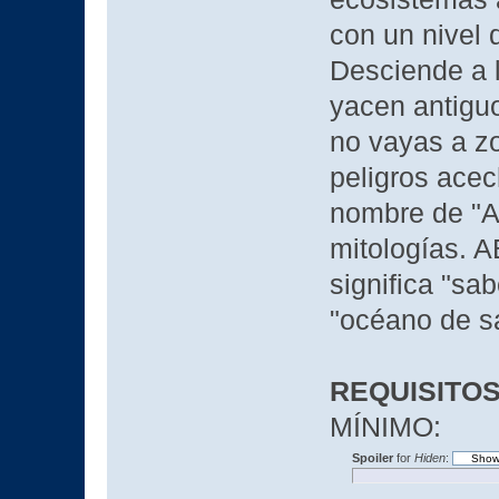
con un nivel 
Desciende a 
yacen antiguo
no vayas a z
peligros acec
nombre de "A
mitologías. A
significa "sab
"océano de sa
REQUISITOS
MÍNIMO:
Spoiler
for
Hiden
: