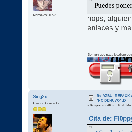
Puedes poner
Mensajes: 10529
nops, alguie
enlaces y me
Siempre que pasa igual sucede
Re:AZBU *REPACK v2
Sieg2x
*NO DENUVO* :D
Usuario Completo
«
Respuesta #8 en:
10 de Mar
Cita de: Fl0p