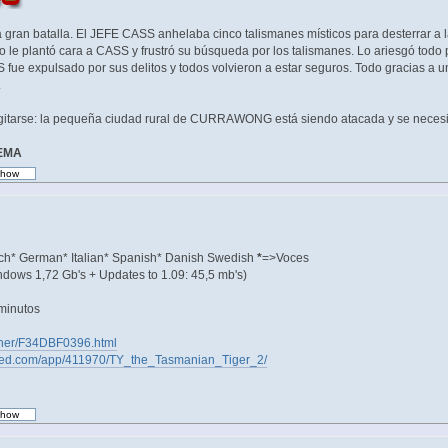
 gran batalla. El JEFE CASS anhelaba cinco talismanes místicos para desterrar a
 le plantó cara a CASS y frustró su búsqueda por los talismanes. Lo ariesgó todo p
ASS fue expulsado por sus delitos y todos volvieron a estar seguros. Todo gracias a un
.
agitarse: la pequeña ciudad rural de CURRAWONG está siendo atacada y se necesi
TEMA
nch* German* Italian* Spanish* Danish Swedish
*
=>Voces
ndows 1,72 Gb's + Updates to 1.09: 45,5 mb's)
 minutos
tainer/F34DBF0396.html
ered.com/app/411970/TY_the_Tasmanian_Tiger_2/