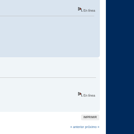
En línea
En línea
IMPRIMIR
« anterior
próximo »