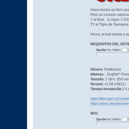
Hace mucho se libró una
Pero un corazón valoroso
Y al final... lo logró. C
TY el Tigre de Tasmania
Ahora, el mal vuelve a 
REQUISITOS DEL SIS
Spoiler
for
Hiden
:
Género
: Platformas
Idiomas:
: English* Fre
Tamaño
: 1 Gb's (ISO wi
Version
: v1.09 (r3821)
Tiempo Instalación
:2-5
https://filecrypt.cc/Con
https://store.steampow
NFO
Spoiler
for
Hiden
: