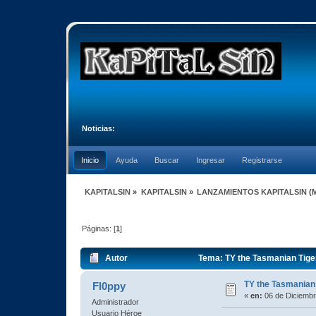
Noticias:
Inicio
Ayuda
Buscar
Ingresar
Registrarse
KAPITALSIN
»
KAPITALSIN
»
LANZAMIENTOS KAPITALSIN
(
Páginas: [
1
]
Autor
Tema: TY the Tasmanian Tige
TY the Tasmanian
Fl0ppy
«
en:
06 de Diciembr
Administrador
Usuario Héroe