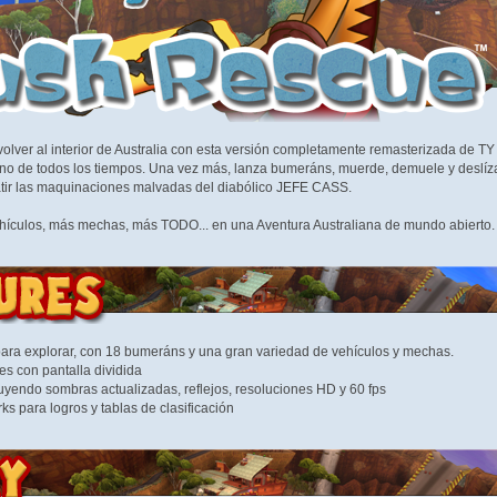
ver al interior de Australia con esta versión completamente remasterizada de TY e
ino de todos los tiempos. Una vez más, lanza bumeráns, muerde, demuele y deslízate
r las maquinaciones malvadas del diabólico JEFE CASS.
culos, más mechas, más TODO... en una Aventura Australiana de mundo abierto. I
ra explorar, con 18 bumeráns y una gran variedad de vehículos y mechas.
s con pantalla dividida
uyendo sombras actualizadas, reflejos, resoluciones HD y 60 fps
s para logros y tablas de clasificación