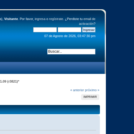
a),
Visitante
. Por favor,
ingresa
o
regístrate
. ¿Perdiste tu
email de
activación
?
07 de Agosto de 2026, 03:47:30 pm
.09 (r3821)*
« anterior
próximo »
IMPRIMIR