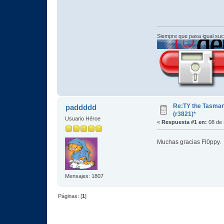
Siempre que pasa igual su
Re:TY the Tasman
paddddd
(r3821)*
Usuario Héroe
«
Respuesta #1 en:
08 de 
Muchas gracias Fl0ppy
Mensajes: 1807
Páginas: [
1
]