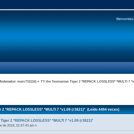
Bienvenido(
Moderador:
marc731116
) »
TY the Tasmanian Tiger 2 *REPACK LOSSLESS* *MULTI 7 *v1
r 2 *REPACK LOSSLESS* *MULTI 7 *v1.09 (r3821)* (Leído 4494 veces)
 Tiger 2 *REPACK LOSSLESS* *MULTI 7 *v1.09 (r3821)*
e de 2018, 01:57:43 am »