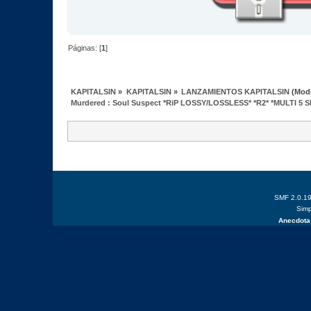
Páginas: [
1
]
KAPITALSIN
»
KAPITALSIN
»
LANZAMIENTOS KAPITALSIN
(Mod
Murdered : Soul Suspect *RiP LOSSY/LOSSLESS* *R2* *MULTI 5 
SMF 2.0.1
Simp
Anecdota