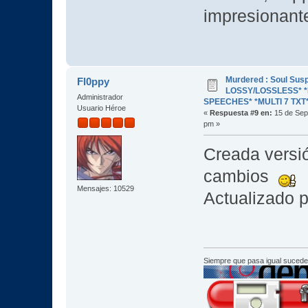
impresionant
Murdered : Soul Susp
Fl0ppy
LOSSY/LOSSLESS* *R
Administrador
SPEECHES* *MULTI 7 TXT
Usuario Héroe
«
Respuesta #9 en:
15 de Sep
pm »
Creada versi
cambios
Mensajes: 10529
Actualizado p
Siempre que pasa igual sucede