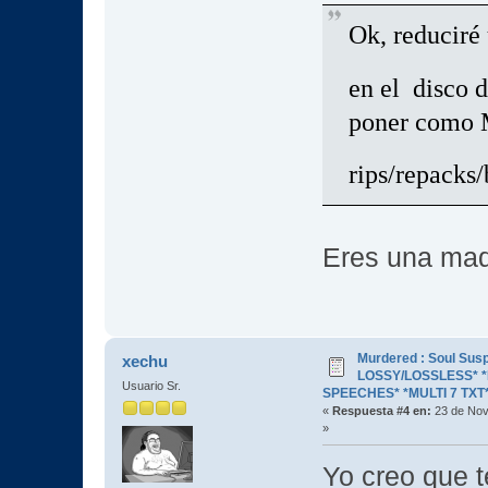
Ok, reduciré 
en el disco
poner como 
rips/repacks/
Eres una maq
Murdered : Soul Susp
xechu
LOSSY/LOSSLESS* *R
Usuario Sr.
SPEECHES* *MULTI 7 TXT
«
Respuesta #4 en:
23 de Nov
»
Yo creo que 