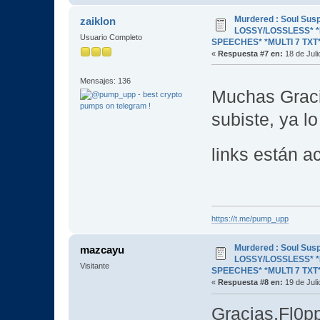
Murdered : Soul Susp
zaiklon
LOSSY/LOSSLESS* *R
Usuario Completo
SPEECHES* *MULTI 7 TXT
«
Respuesta #7 en:
18 de Juli
Mensajes: 136
Muchas Grac
subiste, ya l
links están a
https://t.me/pump_upp
Murdered : Soul Susp
mazcayu
LOSSY/LOSSLESS* *R
Visitante
SPEECHES* *MULTI 7 TXT
«
Respuesta #8 en:
19 de Juli
Gracias,Fl0pp