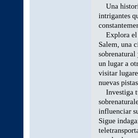
Una historia
intrigantes q
constantemen
Explora el m
Salem, una c
sobrenatural
un lugar a ot
visitar lugar
nuevas pistas
Investiga tu
sobrenaturale
influenciar s
Sigue indaga
teletranspor