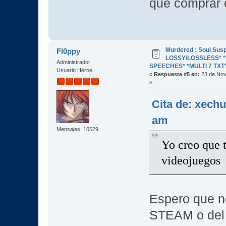
que comprar
Murdered : Soul Susp
Fl0ppy
LOSSY/LOSSLESS* *R
Administrador
SPEECHES* *MULTI 7 TXT
Usuario Héroe
«
Respuesta #5 en:
23 de Nov
»
Cita de: xech
am
Mensajes: 10529
Yo creo que 
videojuegos
Espero que no
STEAM o del 