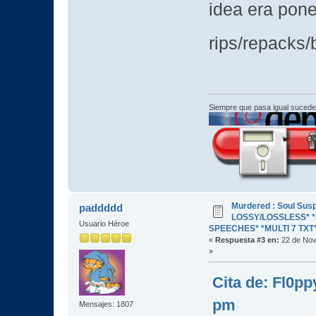
idea era pon
rips/repacks/
Siempre que pasa igual sucede
Murdered : Soul Susp
paddddd
LOSSY/LOSSLESS* *R
Usuario Héroe
SPEECHES* *MULTI 7 TXT
«
Respuesta #3 en:
22 de Nov
»
Cita de: Fl0p
pm
Mensajes: 1807