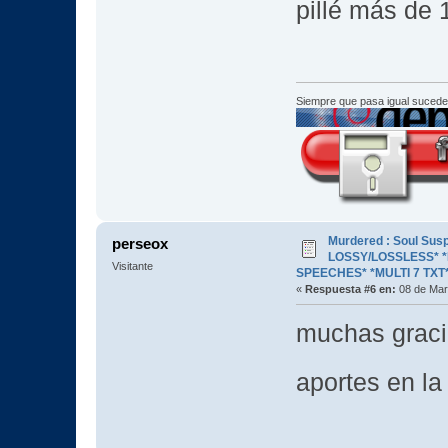
pillé más de 
Siempre que pasa igual sucede
Murdered : Soul Susp
perseox
LOSSY/LOSSLESS* *R
Visitante
SPEECHES* *MULTI 7 TXT
«
Respuesta #6 en:
08 de Mar
muchas graci
aportes en la