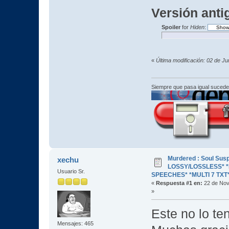
Versión anti
Spoiler
for
Hiden
:
«
Última modificación: 02 de J
Siempre que pasa igual sucede
Murdered : Soul Susp
xechu
LOSSY/LOSSLESS* *R
Usuario Sr.
SPEECHES* *MULTI 7 TXT
«
Respuesta #1 en:
22 de Nov
»
Este no lo te
Mensajes: 465