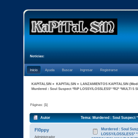
Noticias:
Inicio
Ayuda
Buscar
Ingresar
Registrarse
KAPITALSIN
»
KAPITALSIN
»
LANZAMIENTOS KAPITALSIN
(Mod
Murdered : Soul Suspect *RiP LOSSY/LOSSLESS* *R2* *MULTI 5 
Páginas: [
1
]
Autor
Tema: Murdered : Soul Suspect
12015 veces)
Murdered : Soul Susp
Fl0ppy
LOSSY/LOSSLESS* *R
Administrador