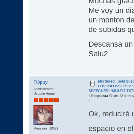
Muchas graci
Me voy un di
un monton de
de subidas qu
Descansa un
Salu2
Murdered : Soul Susp
Fl0ppy
LOSSY/LOSSLESS* *R
Administrador
SPEECHES* *MULTI 7 TXT
Usuario Héroe
«
Respuesta #2 en:
22 de Nov
»
Ok, reduciré 
espacio en e
Mensajes: 10529