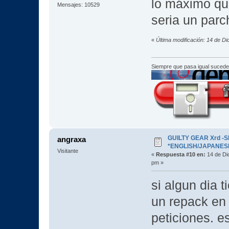
lo máximo qu
Mensajes: 10529
seria un par
«
Última modificación: 14 de D
Siempre que pasa igual sucede
GUILTY GEAR Xrd -SI
angraxa
*ENGLISH/JAPANESE* 
Visitante
«
Respuesta #10 en:
14 de Di
pm »
si algun dia 
un repack en
peticiones. 