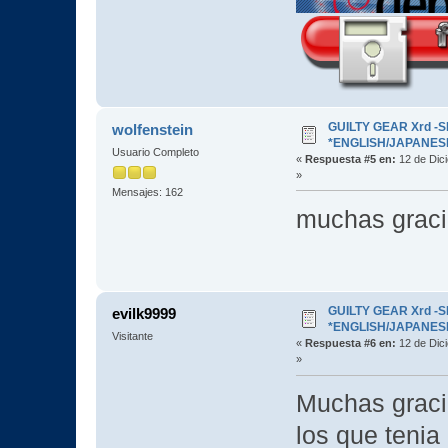
GUILTY GEAR Xrd -SI
wolfenstein
*ENGLISH/JAPANESE* 
Usuario Completo
«
Respuesta #5 en:
12 de Dic
»
Mensajes: 162
muchas grac
GUILTY GEAR Xrd -SI
evilk9999
*ENGLISH/JAPANESE* 
Visitante
«
Respuesta #6 en:
12 de Dic
»
Muchas gracia
los que tenia