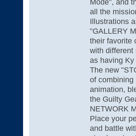
Mode", and tr
all the missio
Illustrations
"GALLERY Mod
their favorit
with differen
as having Ky
The new "ST
of combining
animation, bl
the Guilty Ge
NETWORK 
Place your pe
and battle wi