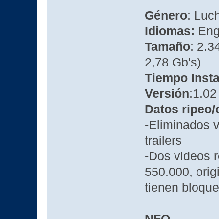
Género
: Luc
Idiomas:
Eng
Tamaño
: 2.3
2,78 Gb's)
Tiempo Insta
Versión
:1.02
Datos ripeo
-Eliminados v
trailers
-Dos videos 
550.000, orig
tienen bloque
NFO