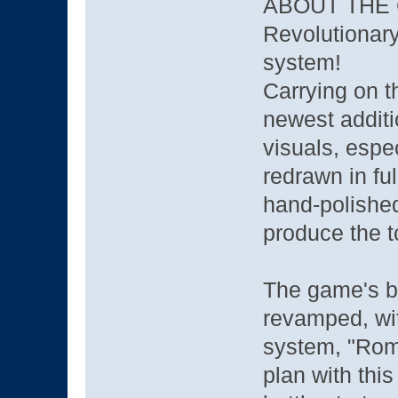
ABOUT THE
Revolutionary
system!
Carrying on 
newest additio
visuals, espe
redrawn in ful
hand-polished
produce the t
The game's b
revamped, wit
system, "Rom
plan with thi