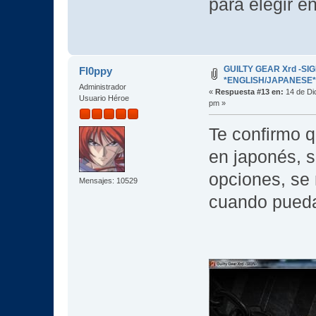
para elegir e
GUILTY GEAR Xrd -SIG
Fl0ppy
*ENGLISH/JAPANESE* *
Administrador
«
Respuesta #13 en:
14 de Di
Usuario Héroe
pm »
Te confirmo q
en japonés, 
opciones, se
Mensajes: 10529
cuando puedas