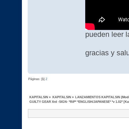
pueden leer l
gracias y sal
Páginas: [
1
]
2
KAPITALSIN
»
KAPITALSIN
»
LANZAMIENTOS KAPITALSIN
(Mod
GUILTY GEAR Xrd -SIGN- *RiP* *ENGLISH/JAPANESE* *v 1.02* [Ka