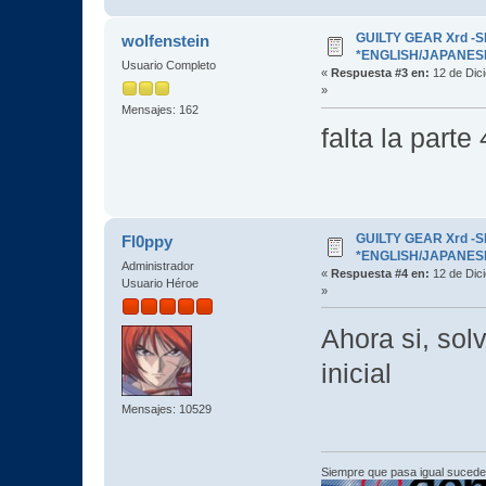
GUILTY GEAR Xrd -SI
wolfenstein
*ENGLISH/JAPANESE* 
Usuario Completo
«
Respuesta #3 en:
12 de Dic
»
Mensajes: 162
falta la parte
GUILTY GEAR Xrd -SI
Fl0ppy
*ENGLISH/JAPANESE* 
Administrador
«
Respuesta #4 en:
12 de Dic
Usuario Héroe
»
Ahora si, sol
inicial
Mensajes: 10529
Siempre que pasa igual sucede