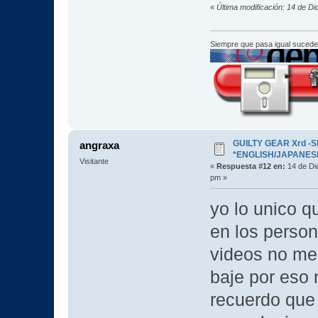
«
Última modificación: 14 de D
Siempre que pasa igual sucede
GUILTY GEAR Xrd -SI
angraxa
*ENGLISH/JAPANESE* 
Visitante
«
Respuesta #12 en:
14 de Di
pm »
yo lo unico q
en los perso
videos no me 
baje por eso
recuerdo que 