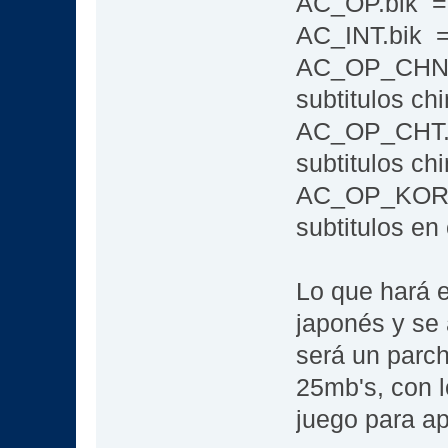
AC_OP.bik =>
AC_INT.bik =
AC_OP_CHN.b
subtitulos ch
AC_OP_CHT.b
subtitulos chi
AC_OP_KOR.b
subtitulos en
Lo que hará 
japonés y se 
será un parc
25mb's, con l
juego para ap