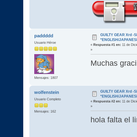
GUILTY GEAR Xrd -SI
paddddd
*ENGLISH/JAPANESE* 
Usuario Héroe
«
Respuesta #1 en:
11 de Dic
»
Muchas grac
Mensajes: 1807
GUILTY GEAR Xrd -SI
wolfenstein
*ENGLISH/JAPANESE* 
Usuario Completo
«
Respuesta #2 en:
11 de Dici
»
Mensajes: 162
hola falta el 