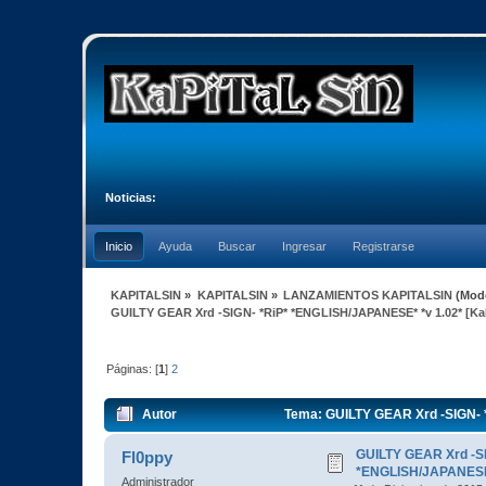
Noticias:
Inicio
Ayuda
Buscar
Ingresar
Registrarse
KAPITALSIN
»
KAPITALSIN
»
LANZAMIENTOS KAPITALSIN
(Mod
GUILTY GEAR Xrd -SIGN- *RiP* *ENGLISH/JAPANESE* *v 1.02* [Ka
Páginas: [
1
]
2
Autor
Tema: GUILTY GEAR Xrd -SIGN- *
GUILTY GEAR Xrd -SI
Fl0ppy
*ENGLISH/JAPANESE* 
Administrador