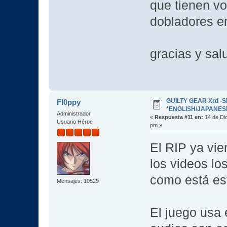
que tienen vo
dobladores en
gracias y sal
GUILTY GEAR Xrd -SI
Fl0ppy
*ENGLISH/JAPANESE* 
Administrador
«
Respuesta #11 en:
14 de Dic
Usuario Héroe
pm »
El RIP ya vie
los videos lo
como está est
Mensajes: 10529
El juego usa 