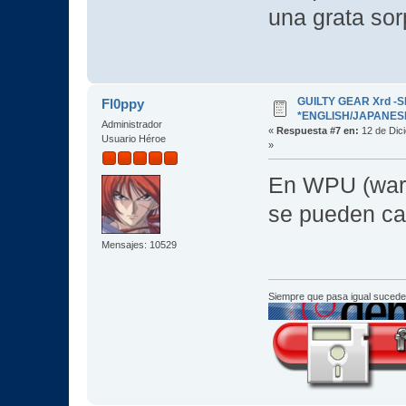
una grata sor
GUILTY GEAR Xrd -SI
Fl0ppy
*ENGLISH/JAPANESE* 
Administrador
«
Respuesta #7 en:
12 de Dic
Usuario Héroe
»
En WPU (warr
se pueden ca
Mensajes: 10529
Siempre que pasa igual sucede