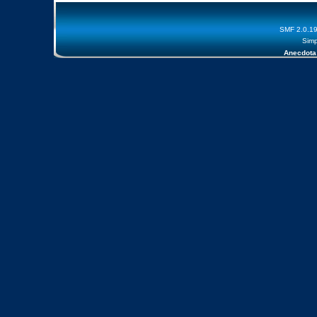
SMF 2.0.1
Simp
Anecdota