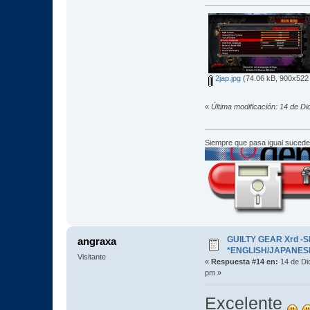
2jap.jpg
(74.06 kB, 900x522 
«
Última modificación: 14 de D
Siempre que pasa igual sucede
GUILTY GEAR Xrd -SI
angraxa
*ENGLISH/JAPANESE* 
Visitante
«
Respuesta #14 en:
14 de Di
pm »
Excelente