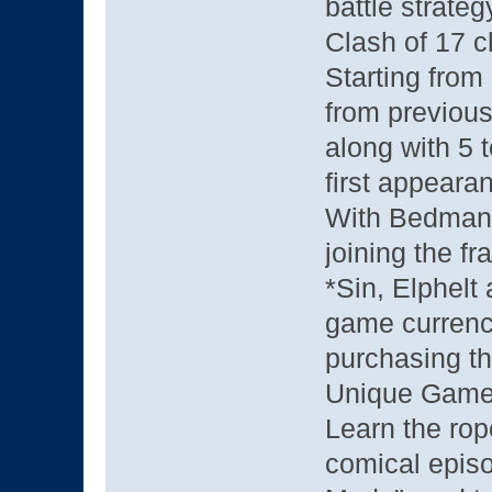
battle strateg
Clash of 17 c
Starting from 
from previous 
along with 5 
first appear
With Bedman,
joining the fr
*Sin, Elphelt
game currency
purchasing th
Unique Gam
Learn the rop
comical epis