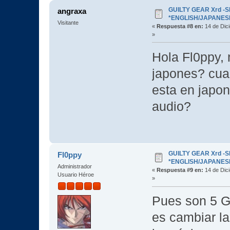
GUILTY GEAR Xrd -SI
angraxa
*ENGLISH/JAPANESE* 
Visitante
«
Respuesta #8 en:
14 de Dic
»
Hola Fl0ppy, 
japones? cua
esta en japon
audio?
GUILTY GEAR Xrd -SI
Fl0ppy
*ENGLISH/JAPANESE* 
Administrador
«
Respuesta #9 en:
14 de Dic
Usuario Héroe
»
Pues son 5 Gb
es cambiar la