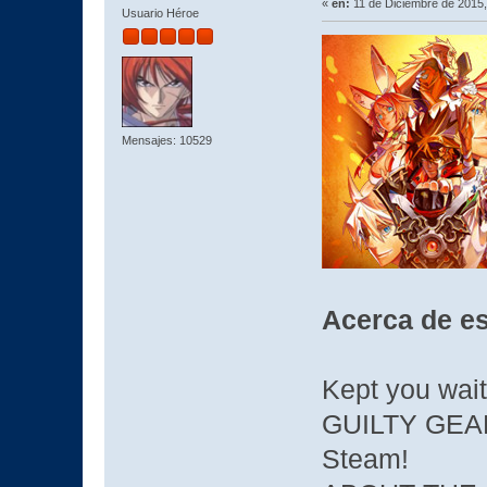
«
en:
11 de Diciembre de 2015,
Usuario Héroe
Mensajes: 10529
Acerca de es
Kept you waiti
GUILTY GEAR 
Steam!