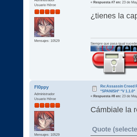
Administrador
«
Respuesta #7 en:
23 de May
Usuario Héroe
¿tienes la ca
Mensajes: 10529
Siempre que pasa igual sucede
Re:Assassin Creed 
Fl0ppy
*SPANISH* *V 1.1.0*
Administrador
«
Respuesta #8 en:
23 de May
Usuario Héroe
Cámbiale la r
Quote (selecte
Mensajes: 10529