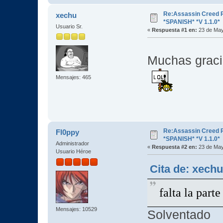
Re:Assassin Creed 
xechu
*SPANISH* *V 1.1.0*
Usuario Sr.
«
Respuesta #1 en:
23 de May
Muchas gracia
Mensajes: 465
Re:Assassin Creed 
Fl0ppy
*SPANISH* *V 1.1.0*
Administrador
«
Respuesta #2 en:
23 de May
Usuario Héroe
Cita de: xech
falta la part
Mensajes: 10529
Solventado