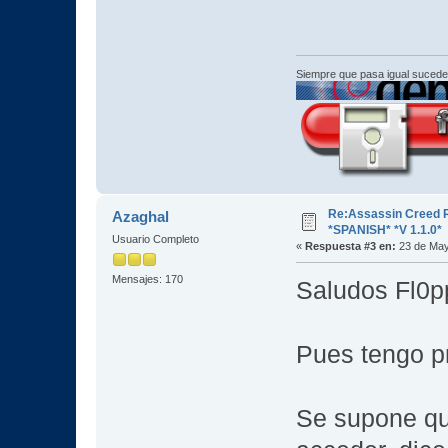
Siempre que pasa igual sucede
Re:Assassin Creed 
Azaghal
*SPANISH* *V 1.1.0*
Usuario Completo
«
Respuesta #3 en:
23 de May
Mensajes: 170
Saludos Fl0pp
Pues tengo p
Se supone que