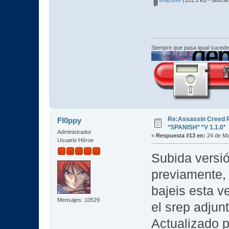
Siempre que pasa igual sucede
Re:Assassin Creed 
Fl0ppy
*SPANISH* *V 1.1.0*
Administrador
«
Respuesta #13 en:
24 de Ma
Usuario Héroe
Subida versió
previamente, 
bajeis esta v
Mensajes: 10529
el srep adjunt
Actualizado p