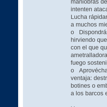
maniobras de
intenten atac
Lucha rápidam
a muchos miem
o Dispondrás
hirviendo que
con el que q
ametrallador
fuego sosten
o Aprovéchate
ventaja: dest
botines o emb
a los barcos