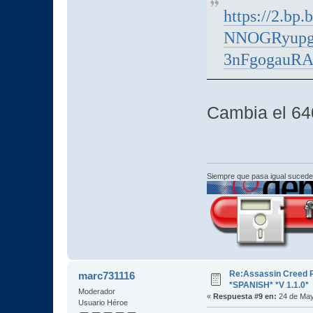
https://2.bp.
NNOGRyupg
3nFgogauR
Cambia el 64
Siempre que pasa igual sucede
Re:Assassin Creed 
marc731116
*SPANISH* *V 1.1.0*
Moderador
«
Respuesta #9 en:
24 de May
Usuario Héroe