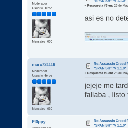
*SPANISH* *V 1.1.0*
Moderador
«
Respuesta #5 en:
23 de May
Usuario Héroe
asi es no det
Mensajes: 630
Re:Assassin Creed 
marc731116
*SPANISH* *V 1.1.0*
Moderador
«
Respuesta #6 en:
23 de May
Usuario Héroe
jejeje me tar
fallaba , lis
Mensajes: 630
Re:Assassin Creed 
Fl0ppy
*SPANISH* *V 1.1.0*