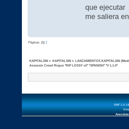
que ejecutar
me saliera en
Páginas: [
1
]
2
KAPITALSIN
»
KAPITALSIN
»
LANZAMIENTOS KAPITALSIN
(Mod
Assassin Creed Rogue *RiP LOSSY v2* *SPANISH* *V 1.1.0*
SMF 2.0.1
Simp
Anecdota