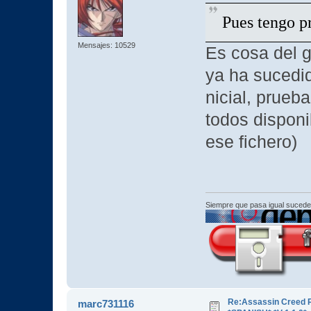
Pues tengo p
Mensajes: 10529
Es cosa del g
ya ha sucedid
nicial, prueb
todos disponi
ese fichero)
Siempre que pasa igual sucede
Re:Assassin Creed 
marc731116