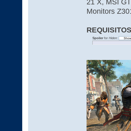
21 X, MSI GT
Monitors Z3
REQUISITOS
Spoiler
for
Hiden
: