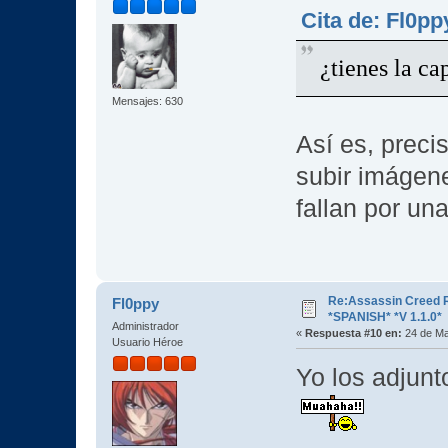
Cita de: Fl0p
¿tienes la ca
Mensajes: 630
Así es, preci
subir imágene
fallan por un
Re:Assassin Creed 
Fl0ppy
*SPANISH* *V 1.1.0*
Administrador
«
Respuesta #10 en:
24 de Ma
Usuario Héroe
Yo los adjunt