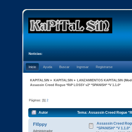
Noticias:
Inicio
Ayuda
Buscar
Ingresar
Registrarse
KAPITALSIN
»
KAPITALSIN
»
LANZAMIENTOS KAPITALSIN
(Mod
Assassin Creed Rogue *RiP LOSSY v2* *SPANISH* *V 1.1.0*
Páginas: [
1
]
2
Autor
Tema: Assassin Creed Rogue *Ri
Assassin Creed Rog
Fl0ppy
*SPANISH* *V 1.1.0*
Administrador