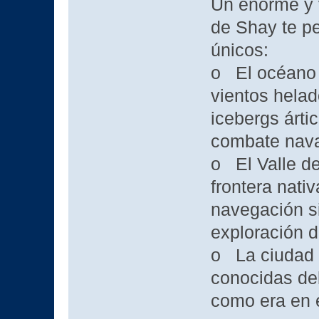
Un enorme y v
de Shay te pe
únicos:
o El océano 
vientos hela
icebergs árti
combate nava
o El Valle de
frontera nati
navegación sin
exploración d
o La ciudad 
conocidas del
como era en e