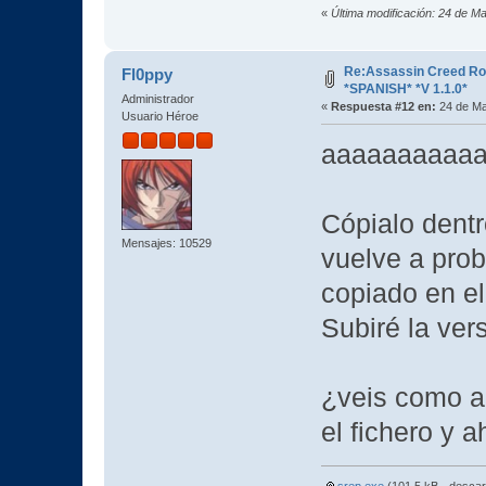
«
Última modificación: 24 de M
Re:Assassin Creed Ro
Fl0ppy
*SPANISH* *V 1.1.0*
Administrador
«
Respuesta #12 en:
24 de Ma
Usuario Héroe
aaaaaaaaaaaa
Cópialo dentro
Mensajes: 10529
vuelve a prob
copiado en el
Subiré la ver
¿veis como a
el fichero y 
srep.exe
(101.5 kB - desca