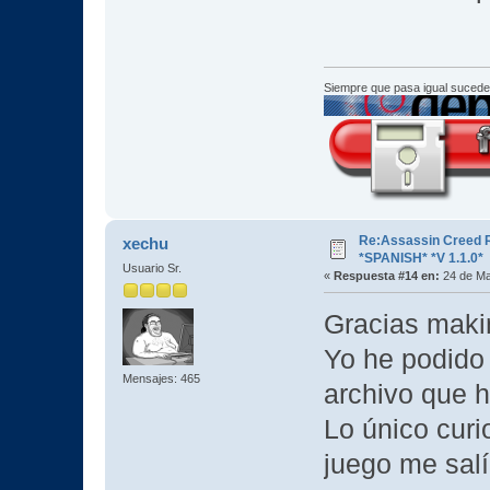
Siempre que pasa igual sucede
Re:Assassin Creed 
xechu
*SPANISH* *V 1.1.0*
Usuario Sr.
«
Respuesta #14 en:
24 de Ma
Gracias makin
Yo he podido 
Mensajes: 465
archivo que 
Lo único cur
juego me salí