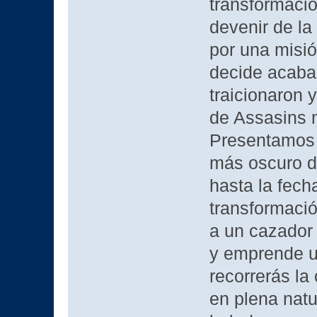
transformació
devenir de l
por una misi
decide acabar
traicionaron 
de Assasins m
Presentamos 
más oscuro de
hasta la fecha
transformació
a un cazador 
y emprende un
recorrerás la
en plena natu