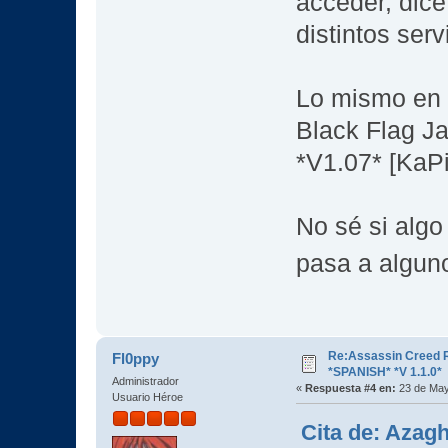
acceder, dice
distintos serv
Lo mismo en 
Black Flag J
*V1.07* [KaPi
No sé si algo
pasa a algun
Re:Assassin Creed 
Fl0ppy
*SPANISH* *V 1.1.0*
Administrador
«
Respuesta #4 en:
23 de May
Usuario Héroe
Cita de: Azag