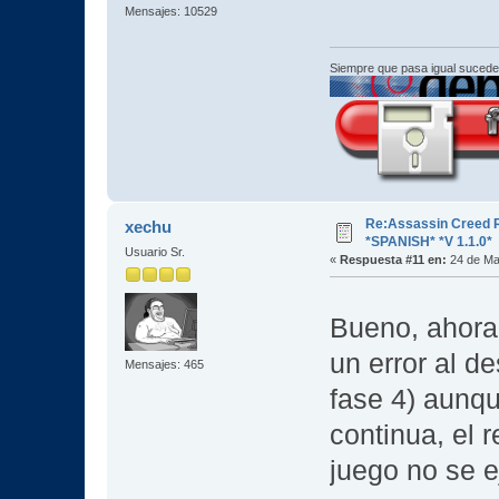
Mensajes: 10529
Siempre que pasa igual sucede
Re:Assassin Creed 
xechu
*SPANISH* *V 1.1.0*
Usuario Sr.
«
Respuesta #11 en:
24 de Ma
Bueno, ahora 
un error al d
Mensajes: 465
fase 4) aunq
continua, el r
juego no se 