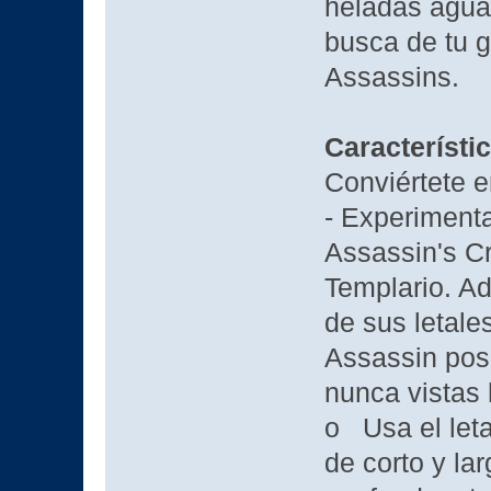
heladas aguas
busca de tu g
Assassins.
Característi
Conviértete e
- Experimenta
Assassin's C
Templario. Ad
de sus letal
Assassin pos
nunca vistas 
o Usa el leta
de corto y la