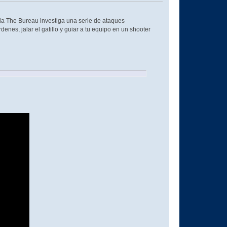
ada The Bureau investiga una serie de ataques
es, jalar el gatillo y guiar a tu equipo en un shooter