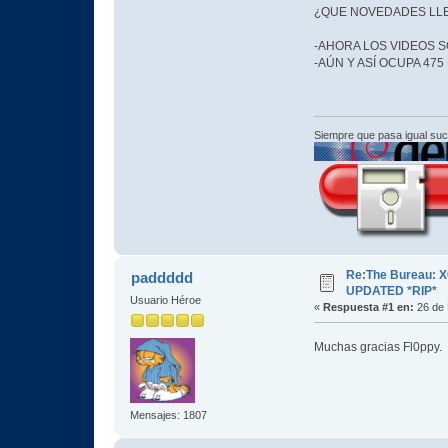
¿QUE NOVEDADES LLE
-AHORA LOS VIDEOS SO
-AÚN Y ASÍ OCUPA 47
Siempre que pasa igual su
Re:The Bureau: X
paddddd
UPDATED *RIP*
Usuario Héroe
«
Respuesta #1 en:
26 de 
Muchas gracias Fl0ppy
Mensajes: 1807