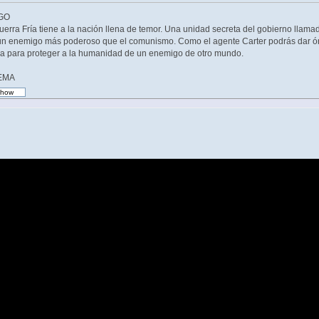
GO
uerra Fría tiene a la nación llena de temor. Una unidad secreta del gobierno llam
un enemigo más poderoso que el comunismo. Como el agente Carter podrás dar órden
ona para proteger a la humanidad de un enemigo de otro mundo.
EMA