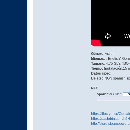
Género
: Action
Idiomas:
: English* Ger
Tamaño
: 4,75 Gb's (ISO
Tiempo Instalación
:15 
Datos ripeo
:
Deleted NON spanish spe
NFO
Spoiler
for
Hiden
:
https://filecrypt.cc/Con
https://pastebin.com/h
http://store.steampowe