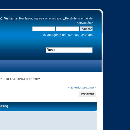
a),
Visitante
. Por favor,
ingresa
o
regístrate
. ¿Perdiste tu
email de
activación
?
07 de Agosto de 2026, 06:23:38 am
XT* + DLC & UPDATED *RIP*
« anterior
próximo »
IMPRIMIR
eces)