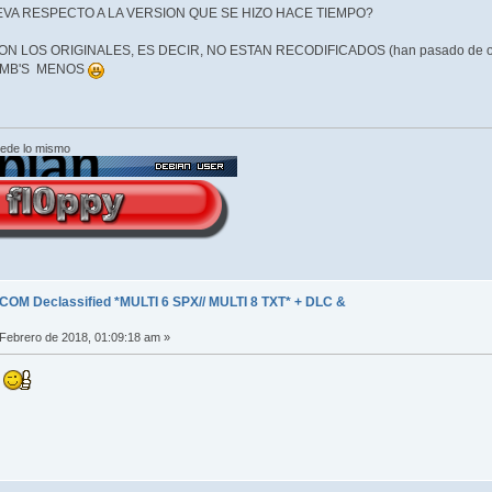
VA RESPECTO A LA VERSION QUE SE HIZO HACE TIEMPO?
N LOS ORIGINALES, ES DECIR, NO ESTAN RECODIFICADOS (han pasado de ocup
5 MB'S MENOS
cede lo mismo
COM Declassified *MULTI 6 SPX// MULTI 8 TXT* + DLC &
Febrero de 2018, 01:09:18 am »
.