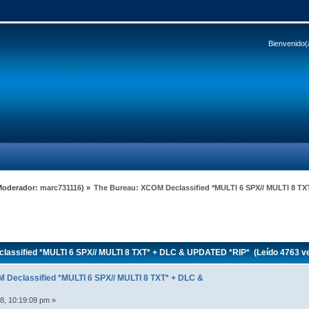
Bienvenido(
Moderador:
marc731116
) »
The Bureau: XCOM Declassified *MULTI 6 SPX// MULTI 8 T
assified *MULTI 6 SPX// MULTI 8 TXT* + DLC & UPDATED *RIP* (Leído 4763 v
 Declassified *MULTI 6 SPX// MULTI 8 TXT* + DLC &
8, 10:19:09 pm »