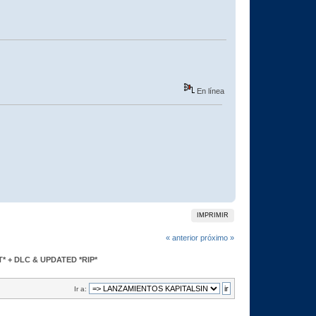
En línea
IMPRIMIR
« anterior
próximo »
XT* + DLC & UPDATED *RIP*
Ir a: