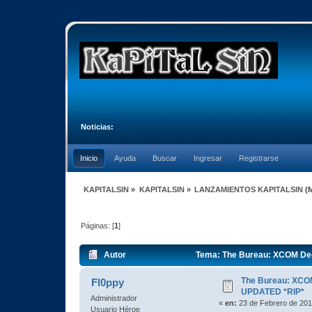
Noticias:
Inicio
Ayuda
Buscar
Ingresar
Registrarse
KAPITALSIN
»
KAPITALSIN
»
LANZAMIENTOS KAPITALSIN
(
Páginas: [
1
]
Autor
Tema: The Bureau: XCOM Decl
The Bureau: XCOM
Fl0ppy
UPDATED *RIP*
Administrador
«
en:
23 de Febrero de 201
Usuario Héroe