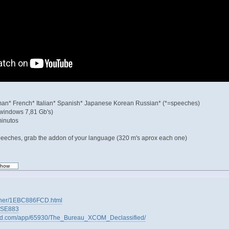
man* French* Italian* Spanish* Japanese Korean Russian* (*=speeches)
 windows 7,81 Gb's)
minutos
eches, grab the addon of your language (320 m's aprox each one)
tainer/1EBC886FCD.html
5HSE883
red.com/app/65930/The_Bureau_XCOM_Declassified/