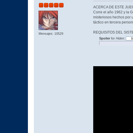
ACERCA DE ESTE JUE
Corre el año 1962 y la G
misteriosos hechos por 
táctico en tercera pers
REQUISITOS DEL SIST
Mensajes: 10529
Spoiler
for
Hiden
: