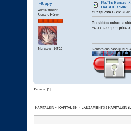
Re:The Bureau: X
Fl0ppy
UPDATED *RIP*
Administrador
«
Respuesta #2 en:
31 de 
Usuario Héroe
Resubidos enlaces caid
Actualizado post princip
Mensajes: 10529
Siempre que pasa igual su
Páginas: [
1
]
KAPITALSIN
»
KAPITALSIN
»
LANZAMIENTOS KAPITALSIN
(