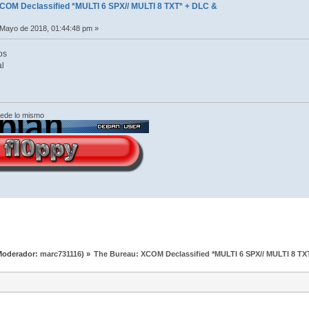
COM Declassified *MULTI 6 SPX// MULTI 8 TXT* + DLC &
Mayo de 2018, 01:44:48 pm »
os
al
cede lo mismo
Moderador:
marc731116
) »
The Bureau: XCOM Declassified *MULTI 6 SPX// MULTI 8 T