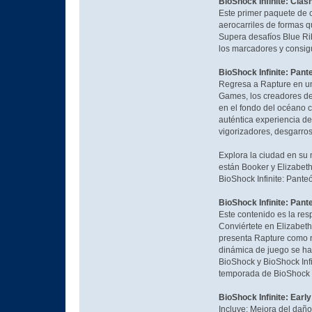
BioShock Infinite: Clas
Este primer paquete de c
aerocarriles de formas q
Supera desafíos Blue Ri
los marcadores y consig
BioShock Infinite: Pant
Regresa a Rapture en una
Games, los creadores del
en el fondo del océano c
auténtica experiencia d
vigorizadores, desgarros
Explora la ciudad en su
están Booker y Elizabet
BioShock Infinite: Pante
BioShock Infinite: Pant
Este contenido es la res
Conviértete en Elizabeth 
presenta Rapture como nu
dinámica de juego se ha
BioShock y BioShock Infi
temporada de BioShock In
BioShock Infinite: Earl
Incluye: Mejora del daño