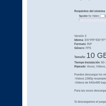
Requisitos del sistema
Spoiler
for
Hiden
:
Versión 3
Idioma
: EN*/FR*/DE*/IT
Formato
: RiP
Género
: FPS
10 G
Tamaño
:
Tiempo Instalación
: 60
Ripeado
: Voces, Videos
Puedes descargar los vi
-Videos 1080p resampl
-Videos de 640x480 baja
Para las voces descarga 
Si descargamos el juego 