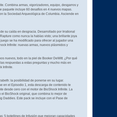
ite. Combina armas, vigorizadores, equipo, desgarros y
ste paquete incluye 60 desafíos en 4 nuevos mapas.
en la Sociedad Arqueológica de Columbia. Asciende en
de su caída en desgracia. Desarrollado por Irrational
Rapture como nunca la habías visto; una brillante joya
 juego se ha modificado para ofrecer al jugador una
ock Infinite: nuevas armas, nuevos plásmidos y
os nuevos, todo en la piel de Booker DeWitt. ¿Por qué
 las respuestas a estas preguntas y mucho más en
 Infinite.
abeth: la posibilidad de ponerse en su lugar.
 que en el Episodio 1, esta descarga de contenido te
te desde cero con el motor de BioShock Infinite. La
 el BioShock original, que combina lo mejor de
ig Daddies. Este pack se incluye con el Pase de
as; 5 botellines de Infusión que mejoran capacidades