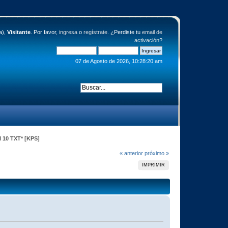
a),
Visitante
. Por favor,
ingresa
o
regístrate
. ¿Perdiste tu
email de
activación
?
07 de Agosto de 2026, 10:28:20 am
I 10 TXT* [KPS]
« anterior
próximo »
IMPRIMIR