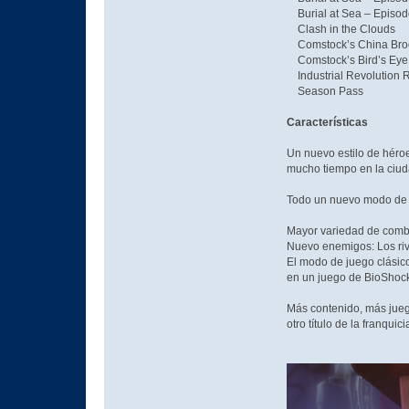
Burial at Sea – Episo
Clash in the Clouds
Comstock’s China Bro
Comstock’s Bird’s Eye 
Industrial Revolution 
Season Pass
Características
Un nuevo estilo de héroe
mucho tiempo en la ciud
Todo un nuevo modo de i
Mayor variedad de comba
Nuevo enemigos: Los riv
El modo de juego clásic
en un juego de BioShoc
Más contenido, más jueg
otro título de la franquic