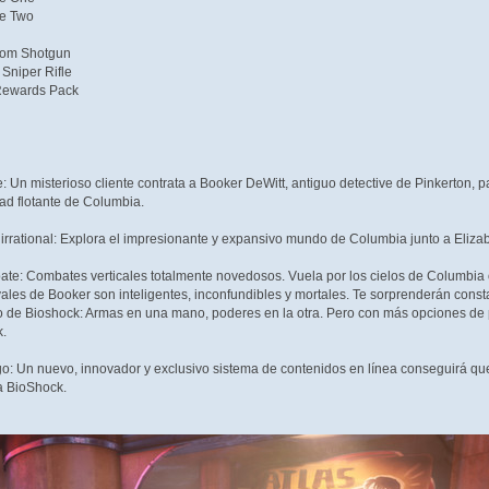
de Two
om Shotgun
Sniper Rifle
Rewards Pack
: Un misterioso cliente contrata a Booker DeWitt, antiguo detective de Pinkerton, 
ad flotante de Columbia.
rrational: Explora el impresionante y expansivo mundo de Columbia junto a Elizab
te: Combates verticales totalmente novedosos. Vuela por los cielos de Columbia o
ales de Booker son inteligentes, inconfundibles y mortales. Te sorprenderán cons
o de Bioshock: Armas en una mano, poderes en la otra. Pero con más opciones de
k.
o: Un nuevo, innovador y exclusivo sistema de contenidos en línea conseguirá qu
ia BioShock.