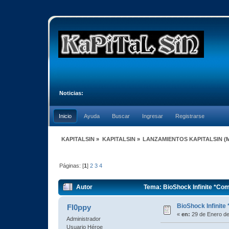
Noticias:
Inicio
Ayuda
Buscar
Ingresar
Registrarse
KAPITALSIN
»
KAPITALSIN
»
LANZAMIENTOS KAPITALSIN
(
Páginas: [
1
]
2
3
4
Autor
Tema: BioShock Infinite *Com
BioShock Infinite
Fl0ppy
«
en:
29 de Enero de
Administrador
Usuario Héroe