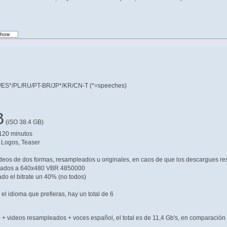
*/ES*/PL/RU/PT-BR/JP*/KR/CN-T (*=speeches)
B
(iSO 38.4 GB)
-120 minutos
, Logos, Teaser
deos de dos formas, resampleados u originales, en caos de que los descargues r
eados a 640x480 VBR 4850000
do el bitrate un 40% (no todos)
el idioma que prefieras, hay un total de 6
+ videos resampleados + voces español, el total es de 11,4 Gb's, en comparación 