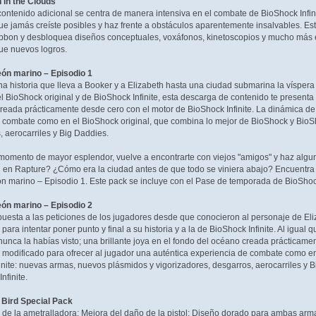
h in the Clouds
ontenido adicional se centra de manera intensiva en el combate de BioShock Infin
ue jamás creíste posibles y haz frente a obstáculos aparentemente insalvables. E
bbon y desbloquea diseños conceptuales, voxáfonos, kinetoscopios y mucho más 
ue nuevos logros.
eón marino – Episodio 1
 historia que lleva a Booker y a Elizabeth hasta una ciudad submarina la víspera 
 BioShock original y de BioShock Infinite, esta descarga de contenido te presenta 
reada prácticamente desde cero con el motor de BioShock Infinite. La dinámica de
e combate como en el BioShock original, que combina lo mejor de BioShock y BioSh
, aerocarriles y Big Daddies.
 momento de mayor esplendor, vuelve a encontrarte con viejos "amigos" y haz algun
h en Rapture? ¿Cómo era la ciudad antes de que todo se viniera abajo? Encuentra
ón marino – Episodio 1. Este pack se incluye con el Pase de temporada de BioShock
eón marino – Episodio 2
puesta a las peticiones de los jugadores desde que conocieron al personaje de Eliz
para intentar poner punto y final a su historia y a la de BioShock Infinite. Al igual
nca la habías visto; una brillante joya en el fondo del océano creada prácticamen
 modificado para ofrecer al jugador una auténtica experiencia de combate como en
nite: nuevas armas, nuevos plásmidos y vigorizadores, desgarros, aerocarriles y B
finite.
y Bird Special Pack
 de la ametralladora; Mejora del daño de la pistol; Diseño dorado para ambas arm