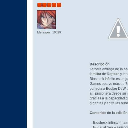
Mensajes: 10529
Descripción
Tercera entrega de la sa
familiar de Rapture y le
Bioshock Infinite es un 
Games obtuvo más de 75 p
controla a Booker DeWitt
allí prisionera desde su
gracias a la capacidad q
gigantes y entre las nu
Contenido de la edició
Bioshock Infinite (mai
Burial at Sea – Episo