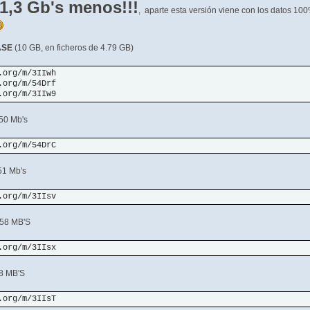
¡1,3 Gb's menos!!!
, aparte esta versión viene con los datos 10
ASE
(10 GB, en ficheros de 4.79 GB)
.org/m/3IIwh
.org/m/54Drf
.org/m/3IIw9
50 Mb's
.org/m/54DrC
1 Mb's
.org/m/3IIsv
58 MB'S
.org/m/3IIsx
8 MB'S
.org/m/3IIsT