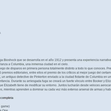
ga Bioshock que se desarrolla en el año 1912 y presenta una experiencia narrativ
s lanza a Columbia, una inmensa ciudad en el cielo.
juego de disparos en primera persona totalmente distinto a todo lo que conoces. Pre
remios editoriales, entre ellos el premio de los críticos al mejor juego del certam
, un antiguo detective de Pinkerton enviado a la ciudad flotante de Columbia en un
 infancia. Durante su arriesgada fuga se creará un fuerte vínculo entre Booker y El
ue Elizabeth tiene de modificar su entorno. Juntos lucharán desde veloces aerocarr
bes, mientras aprenden a dominar su cada vez más extenso arsenal de armas y habi
n completa
n game)
de One