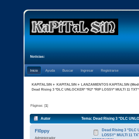
Noticias:
Inicio
Ayuda
Buscar
Ingresar
Registrarse
KAPITALSIN
»
KAPITALSIN
»
LANZAMIENTOS KAPITALSIN
(Mod
Dead Rising 3 *DLC UNLOCKER* *R2* *RIP LOSSY* MULTI 11 TXT
Páginas: [
1
]
Autor
Tema: Dead Rising 3 *DLC UNL
4587 veces)
Dead Rising 3 *DLC
Fl0ppy
LOSSY* MULTI 11 TX
Administrador