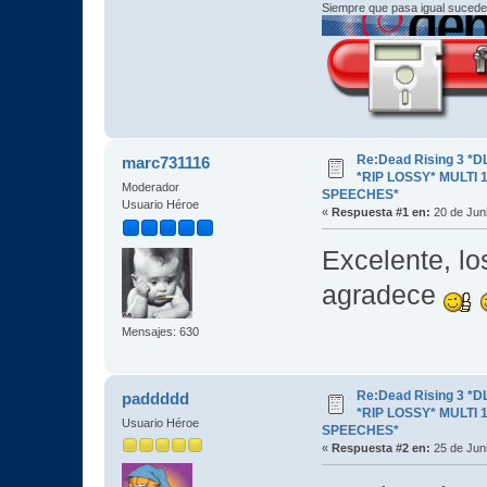
Siempre que pasa igual sucede
Re:Dead Rising 3 *
marc731116
*RIP LOSSY* MULTI 
Moderador
SPEECHES*
Usuario Héroe
«
Respuesta #1 en:
20 de Juni
Excelente, lo
agradece
Mensajes: 630
Re:Dead Rising 3 *
paddddd
*RIP LOSSY* MULTI 
Usuario Héroe
SPEECHES*
«
Respuesta #2 en:
25 de Juni