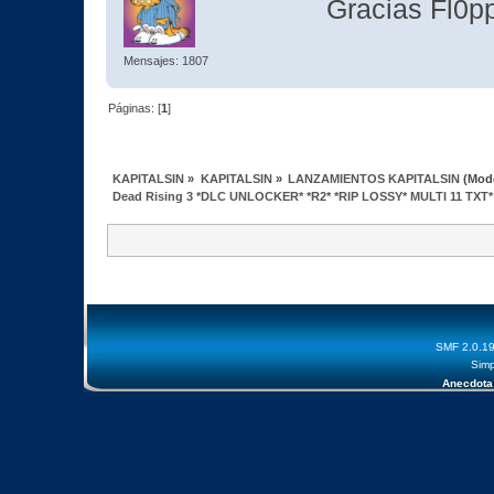
Gracias Fl0pp
Mensajes: 1807
Páginas: [
1
]
KAPITALSIN
»
KAPITALSIN
»
LANZAMIENTOS KAPITALSIN
(Mod
Dead Rising 3 *DLC UNLOCKER* *R2* *RIP LOSSY* MULTI 11 TXT
SMF 2.0.1
Simp
Anecdota