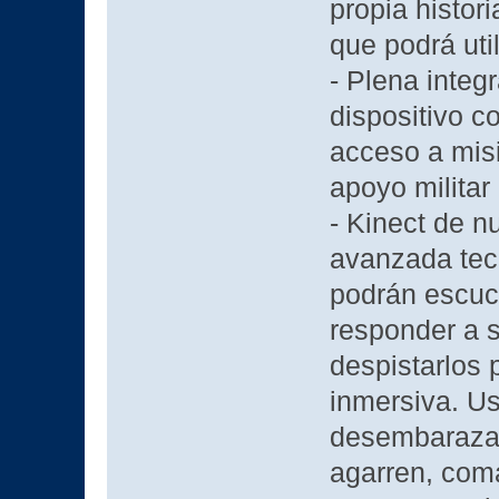
propia histor
que podrá util
- Plena integ
dispositivo c
acceso a mis
apoyo milita
- Kinect de n
avanzada tec
podrán escuch
responder a 
despistarlos 
inmersiva. U
desembarazar
agarren, com