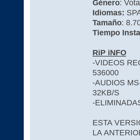
Género
: Vota
Idiomas:
SP
Tamaño
: 8.7
Tiempo Insta
RiP iNFO
-VIDEOS RE
536000
-AUDIOS M
32KB/S
-ELIMINAD
ESTA VERS
LA ANTERIO