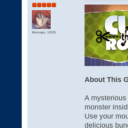
Mensajes: 10529
About This 
A mysterious 
monster insi
Use your mou
delicious bu