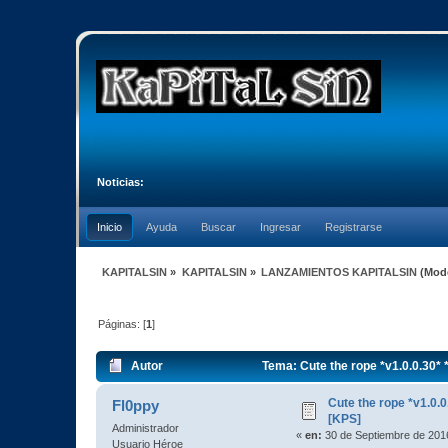
Noticias:
Inicio
Ayuda
Buscar
Ingresar
Registrarse
KAPITALSIN
»
KAPITALSIN
»
LANZAMIENTOS KAPITALSIN
(Mod
Páginas: [
1
]
Autor
Tema: Cute the rope *v1.0.0.30* 
Cute the rope *v1.0.0
Fl0ppy
[KPS]
Administrador
«
en:
30 de Septiembre de 2016
Usuario Héroe