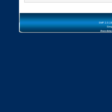
SMF 2.0.1
Simp
Anecdota