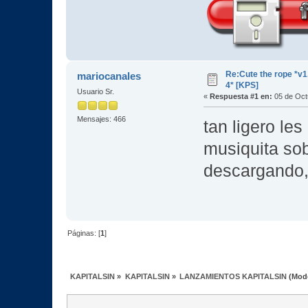
Re:Cute the rope *v1
mariocanales
4* [KPS]
Usuario Sr.
«
Respuesta #1 en:
05 de Oct
Mensajes: 466
tan ligero le
musiquita sob
descargando,t
Páginas: [
1
]
KAPITALSIN
»
KAPITALSIN
»
LANZAMIENTOS KAPITALSIN
(Mod