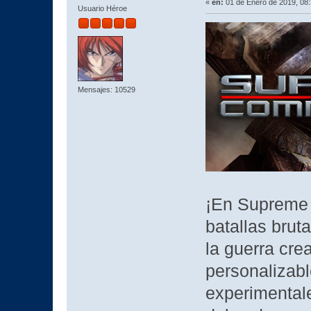
«
en:
01 de Enero de 2019, 08
Usuario Héroe
Mensajes: 10529
¡En Supreme 
batallas brut
la guerra cre
personalizab
experimentale