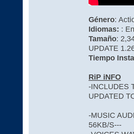
Género
: Acti
Idiomas:
: E
Tamaño
: 2,3
UPDATE 1.26
Tiempo Insta
RiP iNFO
-INCLUDES 
UPDATED TO
-MUSIC AU
56KB/S---