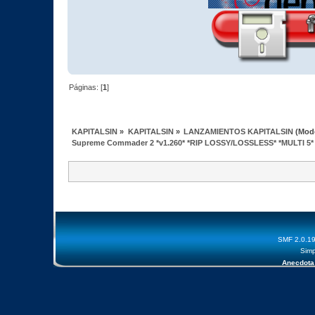
Páginas: [
1
]
KAPITALSIN
»
KAPITALSIN
»
LANZAMIENTOS KAPITALSIN
(Mod
Supreme Commader 2 *v1.260* *RIP LOSSY/LOSSLESS* *MULTI 5*
SMF 2.0.1
Simp
Anecdota