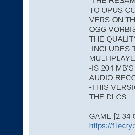
-THE RESA
TO OPUS CO
VERSION T
OGG VORBIS
THE QUALIT
-INCLUDES 
MULTIPLAY
-IS 204 MB
AUDIO RECO
-THIS VERS
THE DLCS
GAME [2,34 
https://filec