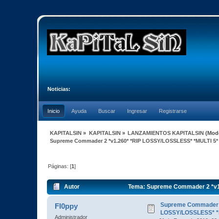
Noticias:
Inicio
Ayuda
Buscar
Ingresar
Registrarse
KAPITALSIN
»
KAPITALSIN
»
LANZAMIENTOS KAPITALSIN
(Mod
Supreme Commader 2 *v1.260* *RIP LOSSY/LOSSLESS* *MULTI 5*
Páginas: [
1
]
Autor
Tema: Supreme Commader 2 *v1.
Supreme Commader 2
Fl0ppy
LOSSY/LOSSLESS* *
Administrador