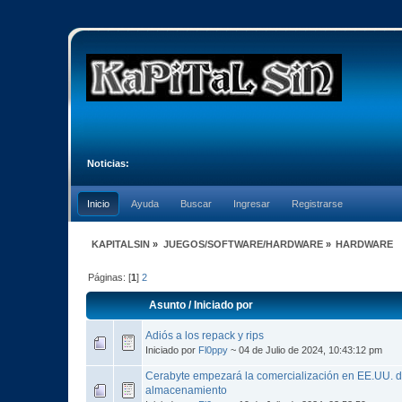
Noticias:
Inicio
Ayuda
Buscar
Ingresar
Registrarse
KAPITALSIN
»
JUEGOS/SOFTWARE/HARDWARE
»
HARDWARE
Páginas: [
1
]
2
Asunto
/
Iniciado por
Adiós a los repack y rips
Iniciado por
Fl0ppy
~ 04 de Julio de 2024, 10:43:12 pm
Cerabyte empezará la comercialización en EE.UU. d
almacenamiento