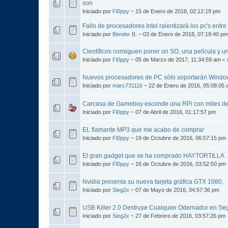
son
Iniciado por
Fl0ppy
~ 15 de Enero de 2018, 02:12:19 pm
Fallo de procesadores Intel ralentizará los pc's entr
Iniciado por
Bender B.
~ 03 de Enero de 2018, 07:19:40 pm
Científicos consiguen poner un SO, una película y u
Iniciado por
Fl0ppy
~ 05 de Marzo de 2017, 11:34:59 am
«
Nuevos procesadores de PC sólo soportarán Windo
Iniciado por
marc731116
~ 22 de Enero de 2016, 05:08:05
Carcasa de Gameboy esconde una RPi con miles de
Iniciado por
Fl0ppy
~ 07 de Abril de 2016, 01:17:57 pm
EL flamante MP3 que me acabo de comprar
Iniciado por
Fl0ppy
~ 19 de Octubre de 2016, 06:57:15 pm
El gran gadget que se ha comprado HAYTORTILLA
Iniciado por
Fl0ppy
~ 16 de Octubre de 2016, 03:52:50 pm
Nvidia presenta su nueva tarjeta gráfica GTX 1080.
Iniciado por
Sieg2x
~ 07 de Mayo de 2016, 04:57:36 pm
USB Killer 2.0 Destruye Cualquier Odernador en S
Iniciado por
Sieg2x
~ 27 de Febrero de 2016, 03:57:26 pm