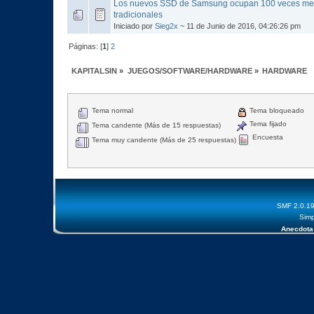
Los nuevos SSD de Samsung ocupan 100 veces me
tradicionales
Iniciado por
Sieg2x
~ 11 de Junio de 2016, 04:26:26 pm
Páginas: [
1
]
2
KAPITALSIN
»
JUEGOS/SOFTWARE/HARDWARE
»
HARDWARE
Tema normal
Tema bloqueado
Tema fijado
Tema candente (Más de 15 respuestas)
Encuesta
Tema muy candente (Más de 25 respuestas)
SMF 2.0.1
Simp
Anecdota