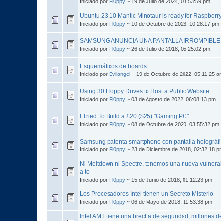
Iniciado por
Fl0ppy
~ 19 de Julio de 2024, 03:53:59 pm
Ubuntu 23.10 Mantic Minotaur is ready for Raspberry
Iniciado por
Fl0ppy
~ 10 de Octubre de 2023, 10:28:17 pm
SAMSUNG ANUNCIA UNA PANTALLA IRROMPIBL
Iniciado por
Fl0ppy
~ 26 de Julio de 2018, 05:25:02 pm
Esquemáticos de boards
Iniciado por
Evilangel
~ 19 de Octubre de 2022, 05:11:25 a
Using 30 Floppy Drives to Host a Public Website
Iniciado por
Fl0ppy
~ 03 de Agosto de 2022, 06:08:13 pm
I Tried To Build a £20 ($25) "Gaming PC"
Iniciado por
Fl0ppy
~ 08 de Octubre de 2020, 03:55:32 pm
Samsung patenta smartphone con pantalla holográfi
Iniciado por
Fl0ppy
~ 23 de Diciembre de 2018, 02:32:18 p
Ni Meltdown ni Spectre, tenemos una nueva vulnerabi
a to
Iniciado por
Fl0ppy
~ 15 de Junio de 2018, 01:12:23 pm
Los Procesadores Intel tienen un Secreto Misterio
Iniciado por
Fl0ppy
~ 06 de Mayo de 2018, 11:53:38 pm
Intel AMT tiene una brecha de seguridad, millones de