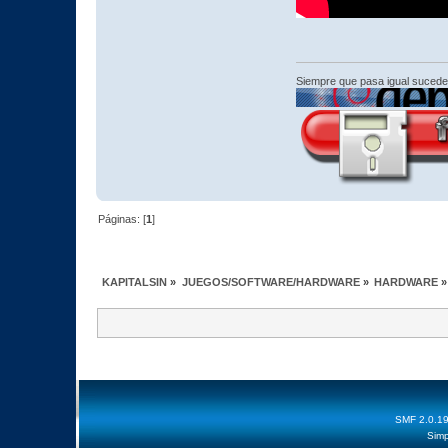
Siempre que pasa igual sucede
Páginas: [
1
]
KAPITALSIN
»
JUEGOS/SOFTWARE/HARDWARE
»
HARDWARE
»
SMF 2.0.1
Simp