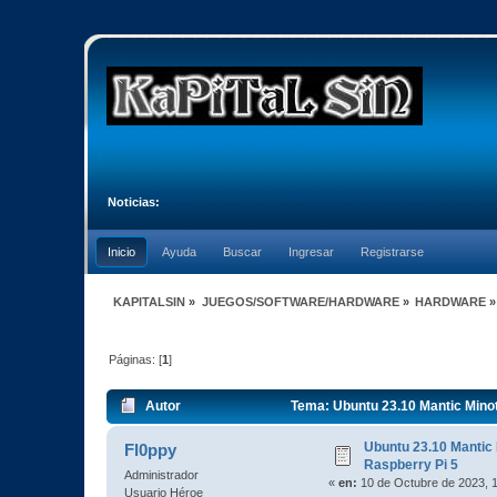
Noticias:
Inicio
Ayuda
Buscar
Ingresar
Registrarse
KAPITALSIN
»
JUEGOS/SOFTWARE/HARDWARE
»
HARDWARE
»
Páginas: [
1
]
Autor
Tema: Ubuntu 23.10 Mantic Minot
Ubuntu 23.10 Mantic 
Fl0ppy
Raspberry Pi 5
Administrador
«
en:
10 de Octubre de 2023, 
Usuario Héroe