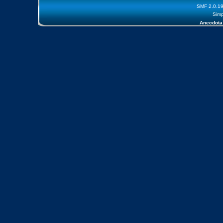
SMF 2.0.1
Simp
Anecdota