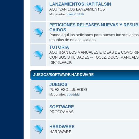
LANZAMIENTOS KAPITALSIN
AQUI VAN LOS LANZAMIENTOS
Moderador:
marc731116
PETICIONES RELEASES NUEVAS Y RESUB
CAIDOS
Poned aquí las peticiones para nuevos lanzamientos o
resubias de enlaces caidos
TUTORIA
AQUI IRAN LOS MANUALES E IDEAS DE COMO RI
CON SUS UTILIDADES -- TOOLZ, DOCS, MANUALS
RIP/REPACK
JUEGOS/SOFTWARE/HARDWARE
JUEGOS
PUES ESO ...JUEGOS
Moderador:
paddddd
SOFTWARE
PROGRAMAS
HARDWARE
HARDWARE