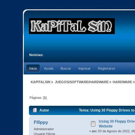
Noticias:
Inicio
Ayuda
Buscar
Ingresar
Registrarse
KAPITALSIN
»
JUEGOS/SOFTWARE/HARDWARE
»
HARDWARE
»
Páginas: [
1
]
Autor
Tema: Using 30 Floppy Drives to
Using 30 Floppy Driv
Fl0ppy
Website
Administrador
«
en:
03 de Agosto de 2022, 06
Usuario Héroe