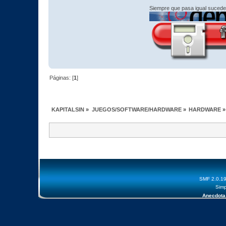
Siempre que pasa igual sucede
Páginas: [
1
]
KAPITALSIN
»
JUEGOS/SOFTWARE/HARDWARE
»
HARDWARE
»
SMF 2.0.1
Simp
Anecdota