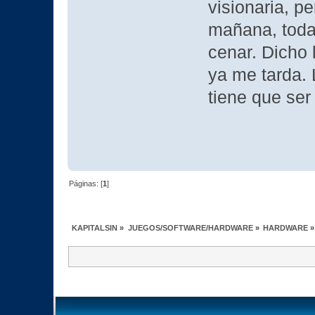
visionaria, p
mañana, todav
cenar. Dicho 
ya me tarda. 
tiene que se
Páginas: [
1
]
KAPITALSIN
»
JUEGOS/SOFTWARE/HARDWARE
»
HARDWARE
»