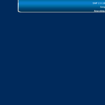
SMF 2.0.1
Simp
Anecdota