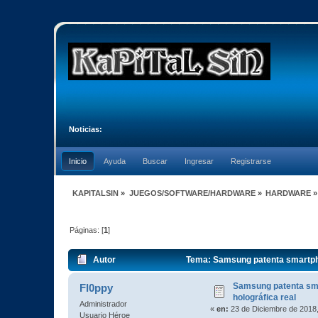
Noticias:
Inicio
Ayuda
Buscar
Ingresar
Registrarse
KAPITALSIN
»
JUEGOS/SOFTWARE/HARDWARE
»
HARDWARE
»
Páginas: [
1
]
Autor
Tema: Samsung patenta smartphon
Samsung patenta sma
Fl0ppy
holográfica real
Administrador
«
en:
23 de Diciembre de 2018,
Usuario Héroe