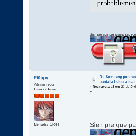
probablement
Siempre que pasa igual sucede
Re:Samsung patenta
Fl0ppy
pantalla holográfica 
Administrador
«
Respuesta #1 en:
23 de Dic
Usuario Héroe
»
Siempre que pa
Mensajes: 10529