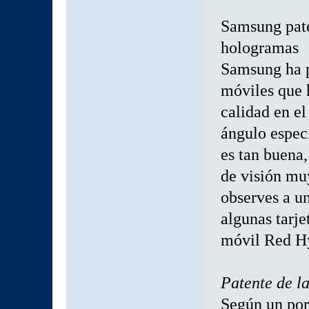
Samsung pate
hologramas
Samsung ha p
móviles que 
calidad en el
ángulo especí
es tan buena,
de visión muy
observes a u
algunas tarje
móvil Red H
Patente de l
Según un por