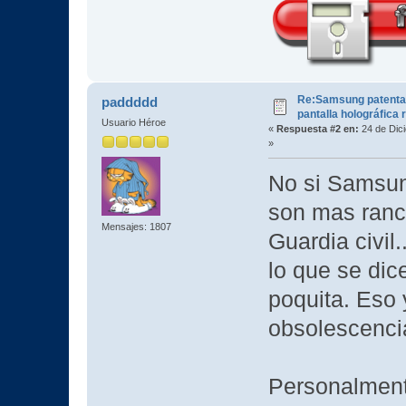
Re:Samsung patenta
paddddd
pantalla holográfica 
Usuario Héroe
«
Respuesta #2 en:
24 de Dic
»
No si Samsun
son mas ranc
Mensajes: 1807
Guardia civil
lo que se di
poquita. Eso 
obsolescenci
Personalment