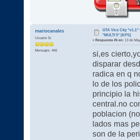
GTA Vice City *v1.
mariocanales
*MULTI 5* [KPS]
Usuario Sr.
«
Respuesta #6 en:
13 de May
Mensajes: 466
si,es cierto,
disparar desd
radica en q no
lo de los poli
principio la h
central.no co
poblacion (n
lados mas per
son de la peri