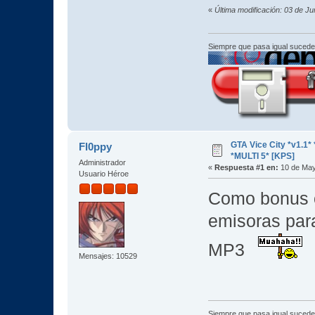
«
Última modificación: 03 de J
Siempre que pasa igual sucede
GTA Vice City *v1.
Fl0ppy
*MULTI 5* [KPS]
Administrador
«
Respuesta #1 en:
10 de May
Usuario Héroe
Como bonus o
emisoras par
MP3
Mensajes: 10529
Siempre que pasa igual sucede