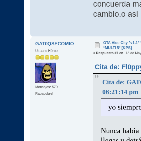
concuerda mas
cambio.o asi 
GTA Vice City *v1.
GAT0QSECOMIO
*MULTI 5* [KPS]
Usuario Héroe
«
Respuesta #7 en:
13 de May
Cita de: Fl0p
Cita de: GA
Mensajes: 570
06:21:14 pm
Rapapobre!
yo siempre
Nunca habia j
llegas y detr