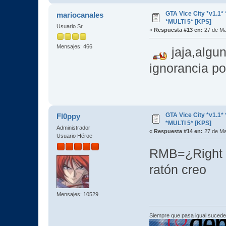
GTA Vice City *v1.
mariocanales
*MULTI 5* [KPS]
Usuario Sr.
«
Respuesta #13 en:
27 de Ma
Mensajes: 466
jaja,algu
ignorancia po
GTA Vice City *v1.
Fl0ppy
*MULTI 5* [KPS]
Administrador
«
Respuesta #14 en:
27 de Ma
Usuario Héroe
RMB=¿Right 
ratón creo
Mensajes: 10529
Siempre que pasa igual sucede