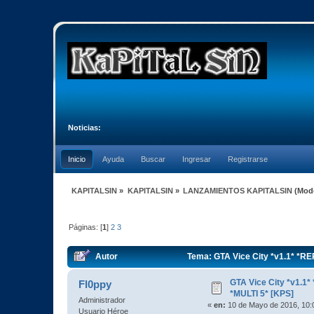
Noticias:
Inicio
Ayuda
Buscar
Ingresar
Registrarse
KAPITALSIN
»
KAPITALSIN
»
LANZAMIENTOS KAPITALSIN
(Mod
Páginas: [
1
]
2
3
Autor
Tema: GTA Vice City *v1.1* *R
GTA Vice City *v1.
Fl0ppy
*MULTI 5* [KPS]
Administrador
«
en:
10 de Mayo de 2016, 10:
Usuario Héroe