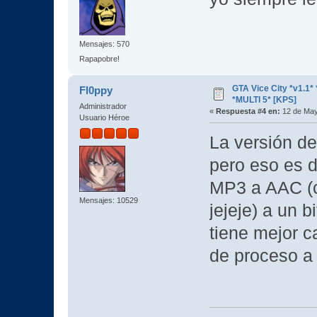
Mensajes: 570
Rapapobre!
GTA Vice City *v1.
Fl0ppy
*MULTI 5* [KPS]
Administrador
«
Respuesta #4 en:
12 de May
Usuario Héroe
La versión 
pero eso es d
MP3 a AAC (
Mensajes: 10529
jejeje) a un 
tiene mejor c
de proceso a