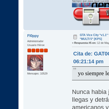
Siempre que pasa igual sucede
GTA Vice City *v1.
Fl0ppy
*MULTI 5* [KPS]
Administrador
«
Respuesta #5 en:
12 de May
Usuario Héroe
Cita de: GAT
06:21:14 pm
yo siempre l
Mensajes: 10529
Nunca habia j
llegas y detr
americanos y 