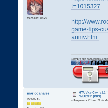
t=1015327
Mensajes: 10529
http://www.ro
game-tips-cus
anniv.html
Siempre que pasa igual sucede
GTA Vice City *v1.
mariocanales
*MULTI 5* [KPS]
Usuario Sr.
«
Respuesta #11 en:
27 de Ma