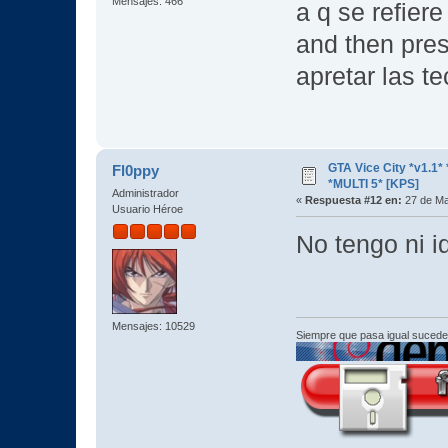
Mensajes: 466
a q se refiere
and then pre
apretar las te
GTA Vice City *v1.
Fl0ppy
*MULTI 5* [KPS]
Administrador
«
Respuesta #12 en:
27 de Ma
Usuario Héroe
No tengo ni i
Mensajes: 10529
Siempre que pasa igual sucede