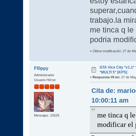
estoy estanc
superar,cuand
trabajo.la mi
me tinca q le
podria modifi
«
Última modificación: 27 de M
GTA Vice City *v1.
Fl0ppy
*MULTI 5* [KPS]
Administrador
«
Respuesta #9 en:
27 de May
Usuario Héroe
Cita de: mari
10:00:11 am
me tinca q l
Mensajes: 10529
modificar el