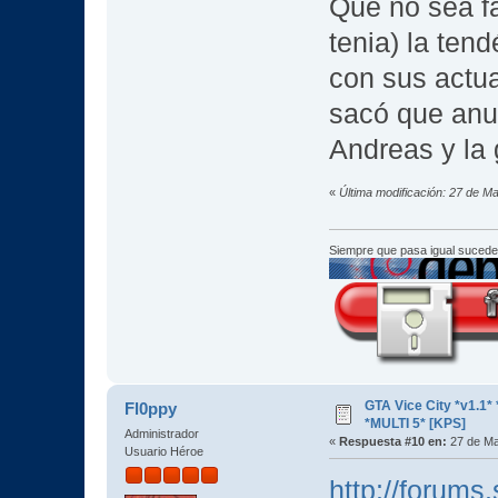
Que no sea fa
tenia) la ten
con sus actu
sacó que anul
Andreas y la
«
Última modificación: 27 de M
Siempre que pasa igual sucede
GTA Vice City *v1.
Fl0ppy
*MULTI 5* [KPS]
Administrador
«
Respuesta #10 en:
27 de Ma
Usuario Héroe
http://forum