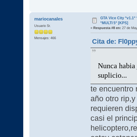
GTA Vice City *v1.
mariocanales
*MULTI 5* [KPS]
Usuario Sr.
«
Respuesta #8 en:
27 de May
Mensajes: 466
Cita de: Fl0p
Nunca habia j
suplicio...
te encuentro
año otro rip,y
requieren dis
casi el princ
helicoptero,r