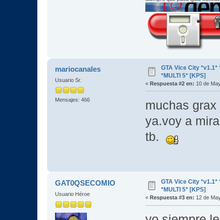
GTA Vice City *v1.
mariocanales
*MULTI 5* [KPS]
Usuario Sr.
«
Respuesta #2 en:
10 de May
Mensajes: 466
muchas grax
ya.voy a mira
tb.
GTA Vice City *v1.
GAT0QSECOMIO
*MULTI 5* [KPS]
Usuario Héroe
«
Respuesta #3 en:
12 de May
yo siempre l