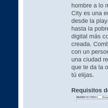
hombre a lo m
City es una 
desde la play
hasta la pobr
digital más c
creada. Combi
con un person
una ciudad r
que te da la 
tú elijas.
Requisitos d
Spoiler
for
Hiden
: