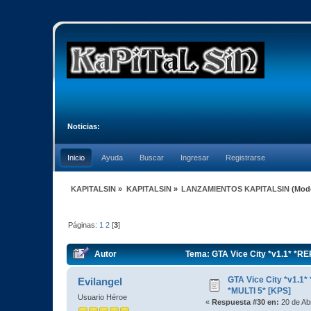
Noticias:
Inicio
Ayuda
Buscar
Ingresar
Registrarse
KAPITALSIN
»
KAPITALSIN
»
LANZAMIENTOS KAPITALSIN
(Mod
Páginas:
1
2
[
3
]
Autor
Tema: GTA Vice City *v1.1* *R
GTA Vice City *v1.
Evilangel
*MULTI 5* [KPS]
Usuario Héroe
«
Respuesta #30 en:
20 de Abr