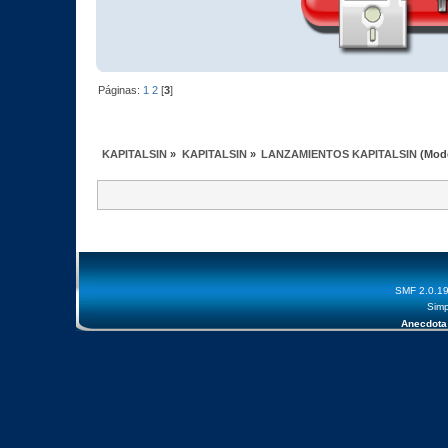
Páginas:
1
2
[
3
]
KAPITALSIN
»
KAPITALSIN
»
LANZAMIENTOS KAPITALSIN
(Mod
SMF 2.0.1
Simp
Anecdota