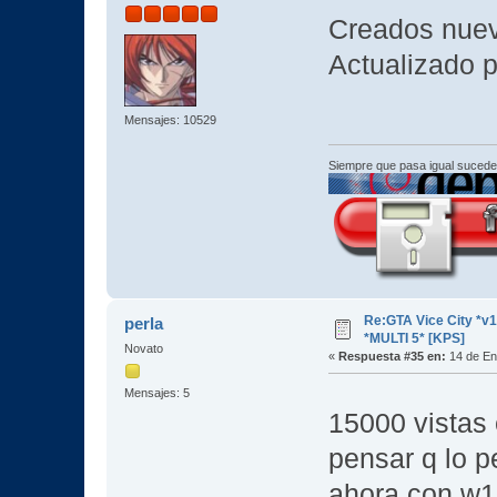
Creados nuev
Actualizado p
Mensajes: 10529
Siempre que pasa igual sucede
Re:GTA Vice City *
perla
*MULTI 5* [KPS]
Novato
«
Respuesta #35 en:
14 de En
Mensajes: 5
15000 vistas 
pensar q lo p
ahora con w10