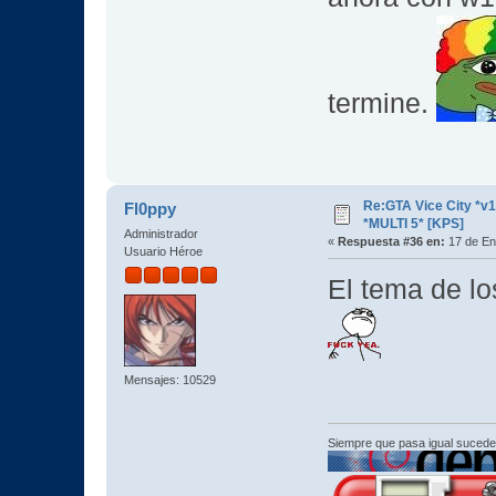
termine.
Re:GTA Vice City *
Fl0ppy
*MULTI 5* [KPS]
Administrador
«
Respuesta #36 en:
17 de En
Usuario Héroe
El tema de lo
Mensajes: 10529
Siempre que pasa igual sucede