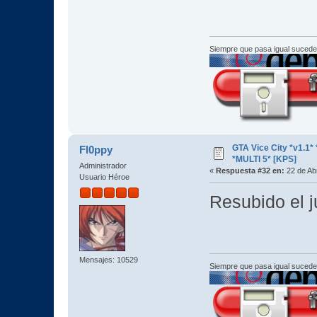
Siempre que pasa igual sucede
GTA Vice City *v1.
Fl0ppy
*MULTI 5* [KPS]
Administrador
«
Respuesta #32 en:
22 de Abr
Usuario Héroe
Resubido el j
Mensajes: 10529
Siempre que pasa igual sucede