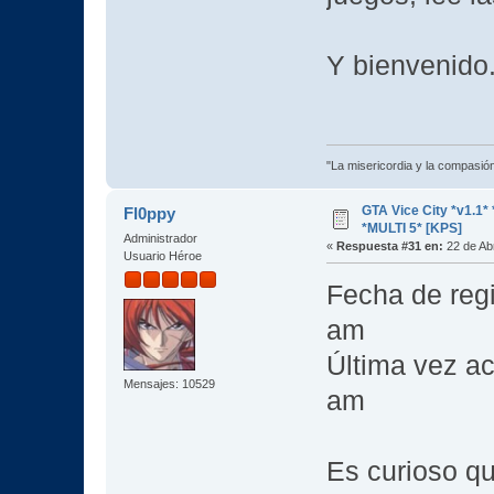
Y bienvenido
"La misericordia y la compasión 
GTA Vice City *v1.
Fl0ppy
*MULTI 5* [KPS]
Administrador
«
Respuesta #31 en:
22 de Abr
Usuario Héroe
Fecha de regi
am
Última vez ac
Mensajes: 10529
am
Es curioso q