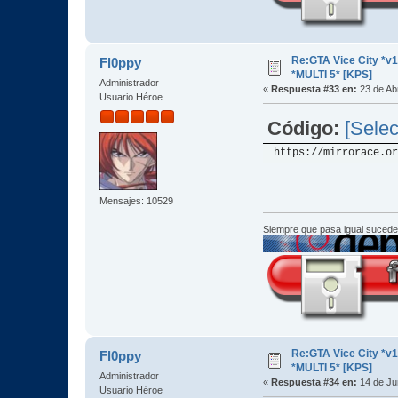
Re:GTA Vice City *
Fl0ppy
*MULTI 5* [KPS]
Administrador
«
Respuesta #33 en:
23 de Abr
Usuario Héroe
Código:
[Selec
https://mirrorace.or
Mensajes: 10529
Siempre que pasa igual sucede
Re:GTA Vice City *
Fl0ppy
*MULTI 5* [KPS]
Administrador
«
Respuesta #34 en:
14 de Ju
Usuario Héroe