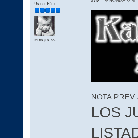
«
en:
17 de Noviembre de 2015
Usuario Héroe
Mensajes: 630
NOTA PREVI
LOS J
LISTA