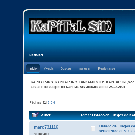
Noticias:
Inicio
Ayuda
Buscar
Ingresar
Registrarse
KAPITALSIN
»
KAPITALSIN
»
LANZAMIENTOS KAPITALSIN
(Mod
Listado de Juegos de KaPiTaL SiN actualizado el 28.02.2021
Páginas: [
1
]
2
3
4
Autor
Tema: Listado de Juegos de KaP
Listado de Juegos d
marc731116
actualizado el 28.02
Moderador