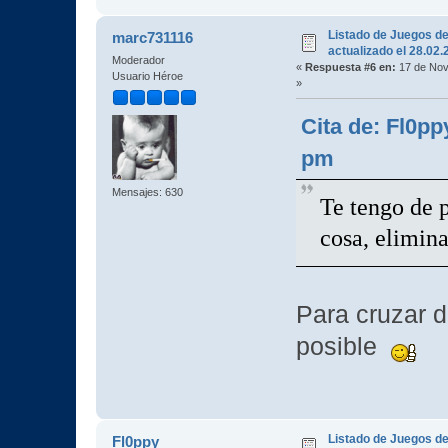
Listado de Juegos d
marc731116
actualizado el 28.02
Moderador
«
Respuesta #6 en:
17 de Nov
Usuario Héroe
»
Cita de: Fl0pp
pm
Mensajes: 630
Te tengo de p
cosa, elimi
Para cruzar d
posible
Listado de Juegos d
Fl0ppy