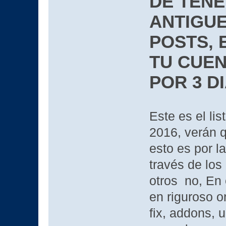
DE TENE
ANTIGUE
POSTS, 
TU CUEN
POR 3 D
Este es el li
2016, verán q
esto es por l
través de los
otros no, En 
en riguroso or
fix, addons, 