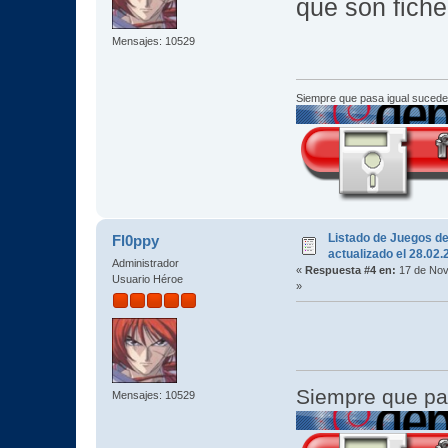
que son fiche
Mensajes: 10529
Siempre que pasa igual sucede
Listado de Juegos d
Fl0ppy
actualizado el 28.02
Administrador
«
Respuesta #4 en:
17 de Nov
Usuario Héroe
»
Siempre que pa
Mensajes: 10529