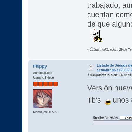
trabajado, a
cuentan como 
de que algun
«
Última modificación: 29 de F
Listado de Juegos d
Fl0ppy
actualizado el 28.02
Administrador
«
Respuesta #14 en:
26 de Abr
Usuario Héroe
Versión nueva
Tb's
unos
Mensajes: 10529
Spoiler
for
Hiden
: