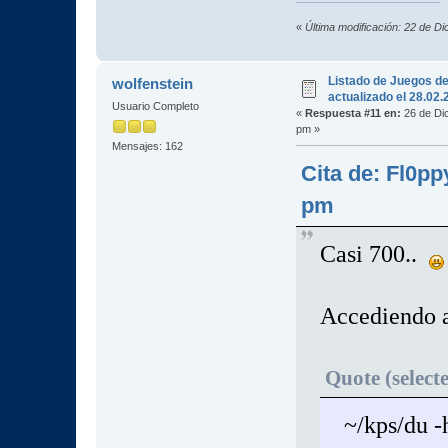
«
Última modificación: 22 de D
Listado de Juegos d
wolfenstein
actualizado el 28.02
Usuario Completo
«
Respuesta #11 en:
26 de Dic
pm »
Mensajes: 162
Cita de: Fl0p
pm
Casi 700..
Accediendo a
Quote (select
~/kps/du -