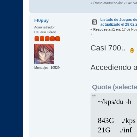
«
Última modificación: 27 de 
Listado de Juegos d
Fl0ppy
actualizado el 28.02
Administrador
«
Respuesta #1 en:
17 de Nov
Usuario Héroe
»
Casi 700..
Accediendo a 
Mensajes: 10529
Quote (selecte
~/kps/du -h
843G ./kps
21G ./inf