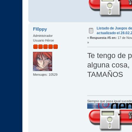
Listado de Juegos d
Fl0ppy
actualizado el 28.02
Administrador
«
Respuesta #5 en:
17 de Nov
Usuario Héroe
»
Te tengo de pa
alguna cosa,
TAMAÑOS
Mensajes: 10529
Siempre que pasa igual sucede