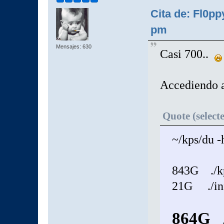
Cita de: Fl0p
pm
Mensajes: 630
Casi 700..
Accediendo a
Quote (select
~/kps/du -
843G ./k
21G ./in
864G