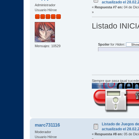
actualizado el 28.02
Administrador
«
Respuesta #7 en:
04 de Dic
Usuario Héroe
»
Listado INIC
Spoiler
for
Hiden
:
Mensajes: 10529
Siempre que pasa igual sucede
Listado de Juegos d
marc731116
actualizado el 28.02
Moderador
«
Respuesta #8 en:
05 de Dic
Usuario Héroe
»