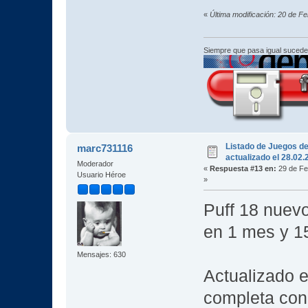
«
Última modificación: 20 de F
Siempre que pasa igual sucede
Listado de Juegos d
marc731116
actualizado el 28.02
Moderador
«
Respuesta #13 en:
29 de Fe
Usuario Héroe
»
Puff 18 nuev
en 1 mes y 15
Mensajes: 630
Actualizado e
completa con 