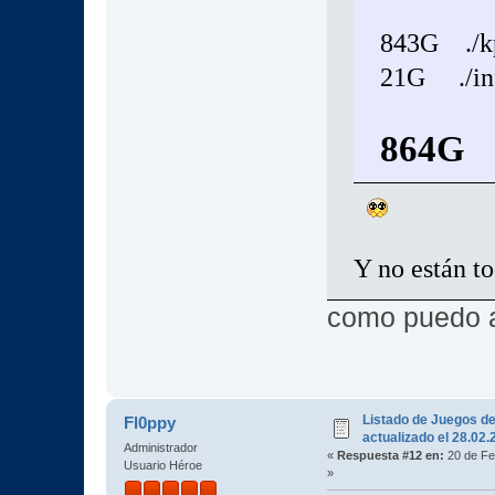
843G ./k
21G ./in
864G
Y no están to
como puedo a
Listado de Juegos d
Fl0ppy
actualizado el 28.02
Administrador
«
Respuesta #12 en:
20 de Fe
Usuario Héroe
»