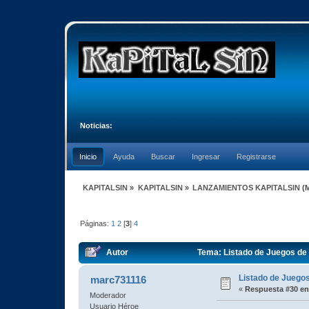
Noticias:
Inicio
Ayuda
Buscar
Ingresar
Registrarse
KAPITALSIN
»
KAPITALSIN
»
LANZAMIENTOS KAPITALSIN
(
Páginas:
1
2
[
3
]
4
Autor
Tema: Listado de Juegos de 
Listado de Juegos
marc731116
«
Respuesta #30 en
Moderador
Usuario Héroe