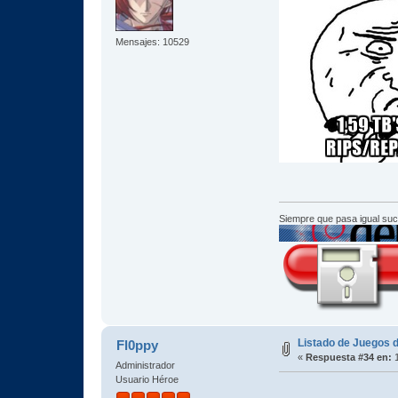
Mensajes: 10529
Siempre que pasa igual su
Listado de Juegos d
Fl0ppy
«
Respuesta #34 en:
1
Administrador
Usuario Héroe