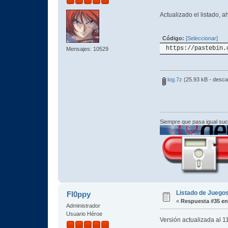
Actualizado el listado, 
Código:
[Seleccionar]
https://pastebin.
Mensajes: 10529
log.7z
(25.93 kB - desca
Siempre que pasa igual su
Listado de Juegos
Fl0ppy
«
Respuesta #35 en
Administrador
Usuario Héroe
Versión actualizada al 