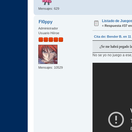
Mensajes: 629
Listado de Juegos
Fl0ppy
«
Respuesta #37 en
Administrador
Usuario Héroe
Cita de: Bender B. en 1
¿Se me habrá pegado la 
No se yo no juego a ese
Mensajes: 10529