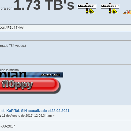
1.73 TB's
ahora son
com/PEgf7Hwv
rgado 754 veces.)
cede lo mismo
 de KaPiTaL SiN actualizado el 28.02.2021
:
11 de Agosto de 2017, 12:08:34 am »
11-08-2017