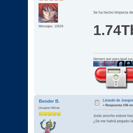
Se ha hecho limpieza de
1.74T
Mensajes: 10529
Siempre que pasa igual su
Listado de Juegos
Bender B.
«
Respuesta #36 en
Usuario Héroe
Justo anoche estuve haci
¿Se me habrá pegado la s