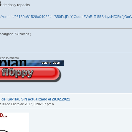
s
de rips y repacks
.com/zerobin/?6139b81528a04022#LfB50PsjPnYjCudmFVnRrTs55BricycHfORxJjOor
escargado 739 veces.)
cede lo mismo
 de KaPiTaL SiN actualizado el 28.02.2021
:
30 de Enero de 2017, 03:02:57 pm »