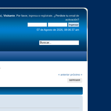
a),
Visitante
. Por favor,
ingresa
o
regístrate
. ¿Perdiste tu
email de
activación
?
07 de Agosto de 2026, 08:06:37 am
1
« anterior
próximo »
IMPRIMIR