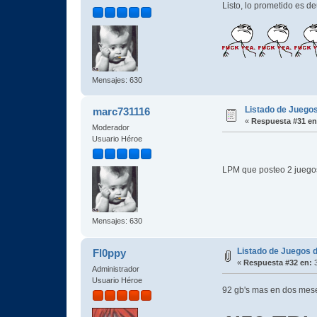
Listo, lo prometido es 
Mensajes: 630
Listado de Juegos
marc731116
«
Respuesta #31 en
Moderador
Usuario Héroe
LPM que posteo 2 juegos
Mensajes: 630
Listado de Juegos d
Fl0ppy
«
Respuesta #32 en:
3
Administrador
Usuario Héroe
92 gb's mas en dos me