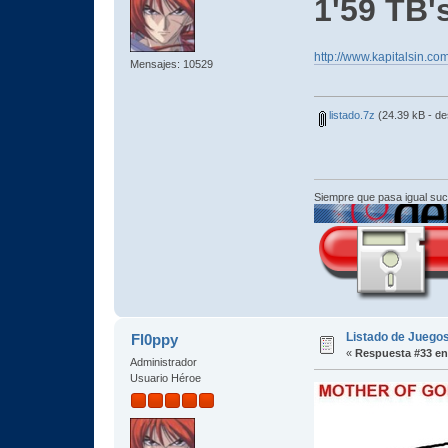
1'59 TB'
http://www.kapitalsin
Mensajes: 10529
listado.7z
(24.39 kB - d
Siempre que pasa igual su
Listado de Juegos
Fl0ppy
«
Respuesta #33 en
Administrador
Usuario Héroe