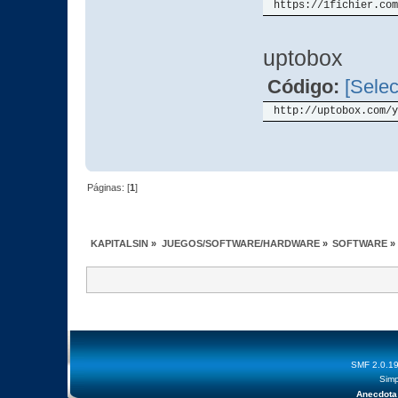
https://1fichier.com
uptobox
Código:
[Selec
http://uptobox.com/y
Páginas: [
1
]
KAPITALSIN
»
JUEGOS/SOFTWARE/HARDWARE
»
SOFTWARE
»
SMF 2.0.1
Simp
Anecdota