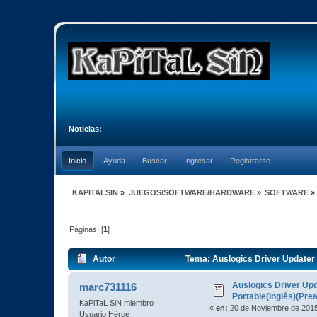
Noticias:
Inicio
Ayuda
Buscar
Ingresar
Registrarse
KAPITALSIN
»
JUEGOS/SOFTWARE/HARDWARE
»
SOFTWARE
»
Páginas: [
1
]
Autor
Tema: Auslogics Driver Updater v
Auslogics Driver Upda
marc731116
Portable(Inglés)(Pre
KaPiTaL SiN miembro
«
en:
20 de Noviembre de 2015
Usuario Héroe