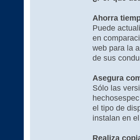
Ahorra tiem
Puede actuali
en comparaci
web para la a
de sus condu
Asegura com
Sólo las vers
hechosespecí
el tipo de di
instalan en e
Realiza copi