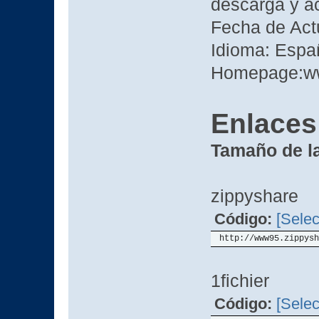
descarga y ac
Fecha de Act
Idioma: Españ
Homepage:ww
Enlaces
Tamaño de l
zippyshare
Código:
[Selec
http://www95.zippysh
1fichier
Código:
[Selec