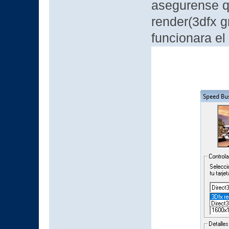
asegurense qu
render(3dfx g
funcionara el 