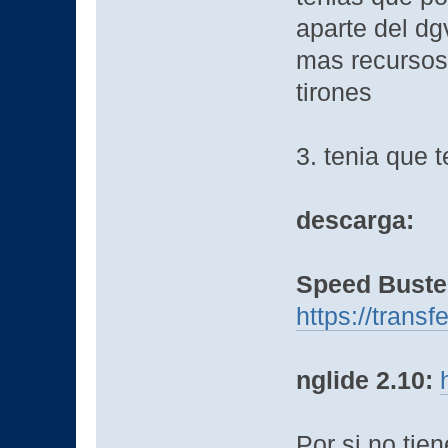
aparte del dg
mas recursos 
tirones
3. tenia que 
descarga:
Speed Buster
https://transf
nglide 2.10:
Por si no tie