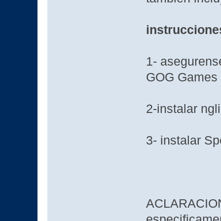
instruccione
1- asegurense
GOG Games
2-instalar ngl
3- instalar S
ACLARACION 
especificame