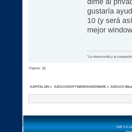
dime al priva
gustaría ayud
10 (y será a
mejor windows
"La misericordia y la compasión 
Páginas: [
1
]
KAPITALSIN
»
JUEGOS/SOFTWARE/HARDWARE
»
JUEGOS
(Mod
SMF 2.0.1
Simp