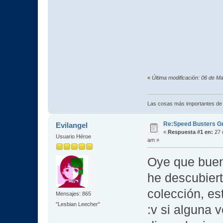
«
Última modificación: 06 de M
Las cosas más importantes de
Re:Speed Busters G
Evilangel
«
Respuesta #1 en:
27 
Usuario Héroe
am »
Oye que buen
he descubiert
colección, es
Mensajes: 865
"Lesbian Leecher"
:v si alguna 