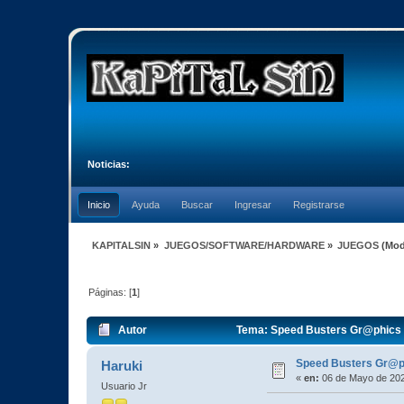
Noticias:
Inicio
Ayuda
Buscar
Ingresar
Registrarse
KAPITALSIN
»
JUEGOS/SOFTWARE/HARDWARE
»
JUEGOS
(Mod
Páginas: [
1
]
Autor
Tema: Speed Busters Gr@phics F
Speed Busters Gr@p
Haruki
«
en:
06 de Mayo de 202
Usuario Jr