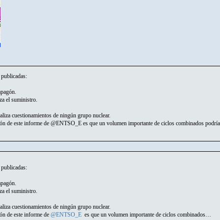
 publicadas:
apagón.
za el suministro.
iza cuestionamientos de ningún grupo nuclear.
ión de este informe de @ENTSO_E es que un volumen importante de ciclos combinados podría 
 publicadas:
apagón.
za el suministro.
iza cuestionamientos de ningún grupo nuclear.
ión de este informe de
@ENTSO_E
es que un volumen importante de ciclos combinados…