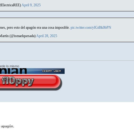
dElectricaREE)
April 9, 2025
nes, pero esto del apagón era una cosa imposible.
pic.twitter.com/yIGtBk0bPN
 Martín (@ismaelquesada)
April 28, 2025
cede lo mismo
e apagón.