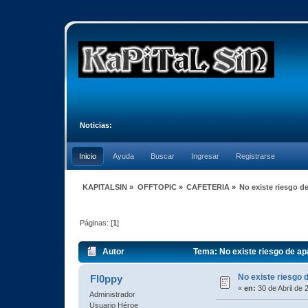
Noticias:
Inicio
Ayuda
Buscar
Ingresar
Registrarse
KAPITALSIN
»
OFFTOPIC
»
CAFETERIA
»
No existe riesgo d
Páginas: [
1
]
Autor
Tema: No existe riesgo de ap
No existe riesgo 
Fl0ppy
«
en:
30 de Abril de 
Administrador
Usuario Héroe