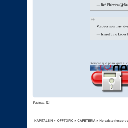
— Red Eléctrica (@Re
Vosotros sois muy jóve
— Ismael Sirio López
Siempre que pasa igual su
Páginas: [
1
]
KAPITALSIN
»
OFFTOPIC
»
CAFETERIA
»
No existe riesgo d