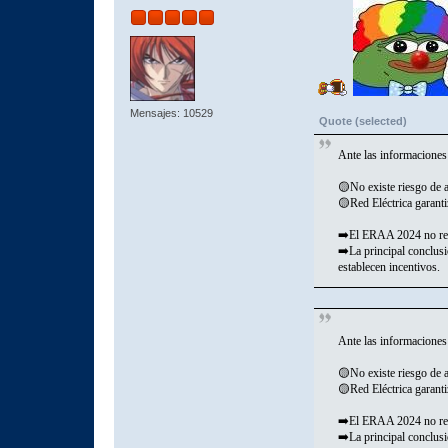
Mensajes: 10529
Quote (selected)
Ante las informaciones
🟡No existe riesgo de 
🟡Red Eléctrica garanti
➡️El ERAA 2024 no real
➡️La principal conclus
establecen incentivos.
Ante las informaciones
🟡No existe riesgo de 
🟡Red Eléctrica garanti
➡️El ERAA 2024 no real
➡️La principal conclus