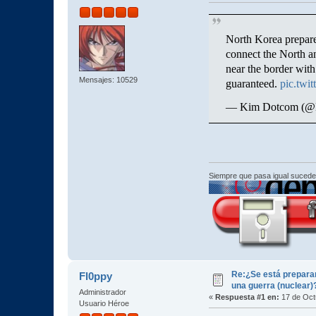
North Korea prepares
connect the North a
near the border with
Mensajes: 10529
guaranteed.
pic.twi
— Kim Dotcom (
Siempre que pasa igual sucede
Re:¿Se está prepara
Fl0ppy
una guerra (nuclear)
Administrador
«
Respuesta #1 en:
17 de Oct
Usuario Héroe