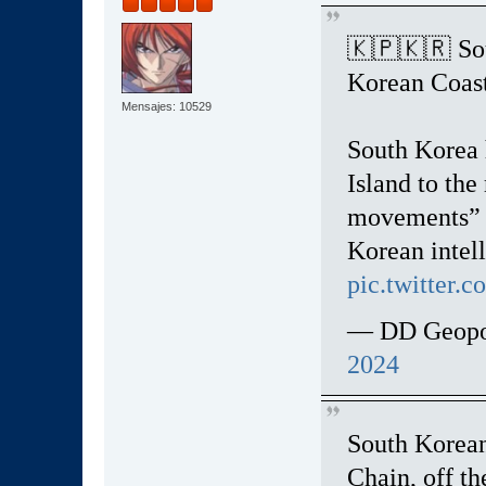
🇰🇵🇰🇷 So
Korean Coast
Mensajes: 10529
South Korea h
Island to th
movements” f
Korean intel
pic.twitter
— DD Geopol
2024
South Korean
Chain, off th