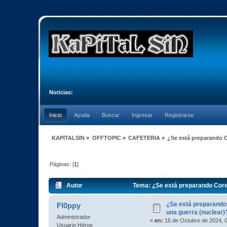
Noticias:
Inicio
Ayuda
Buscar
Ingresar
Registrarse
KAPITALSIN
»
OFFTOPIC
»
CAFETERIA
»
¿Se está preparando C
Páginas: [
1
]
Autor
Tema: ¿Se está preparando Corea
¿Se está preparando
Fl0ppy
una guerra (nuclear)
Administrador
«
en:
15 de Octubre de 2024, 
Usuario Héroe