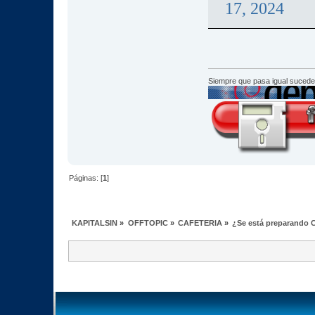
17, 2024
Siempre que pasa igual sucede
Páginas: [
1
]
KAPITALSIN
»
OFFTOPIC
»
CAFETERIA
»
¿Se está preparando C