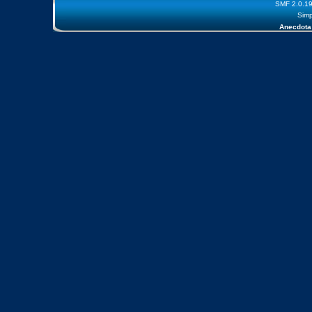
SMF 2.0.1
Simp
Anecdota