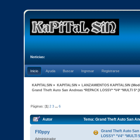
Noticias:
Inicio
Ayuda
Buscar
Ingresar
Registrarse
KAPITALSIN
»
KAPITALSIN
»
LANZAMIENTOS KAPITALSIN
(Mod
Grand Theft Auto San Andreas *REPACK LOSSY* *V4* *MULTI 5* [
Páginas: [
1
]
2
3
...
6
Autor
Tema: Grand Theft Auto San An
veces)
Grand Theft Auto Sa
Fl0ppy
LOSSY* *V4* *MULTI 5
Administrador