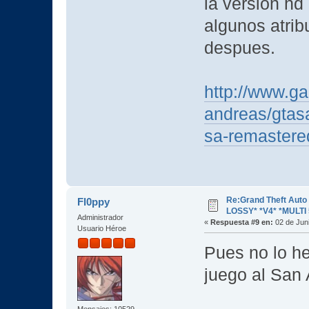
la version hd
algunos atrib
despues.
http://www.g
andreas/gtas
sa-remastere
Re:Grand Theft Aut
Fl0ppy
LOSSY* *V4* *MULTI 
Administrador
«
Respuesta #9 en:
02 de Juni
Usuario Héroe
Pues no lo h
juego al San
Mensajes: 10529