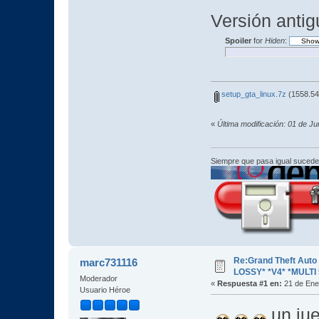
Versión antig
Spoiler
for
Hiden
:
setup_gta_linux.7z
(1558.54
«
Última modificación: 01 de J
Siempre que pasa igual sucede
Re:Grand Theft Aut
marc731116
LOSSY* *V4* *MULTI 
Moderador
«
Respuesta #1 en:
21 de Ene
Usuario Héroe
un ju