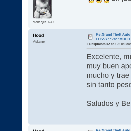
Mensajes: 630
Re:Grand Theft Aut
Hood
LOSSY* *V4* *MULTI 
Visitante
«
Respuesta #2 en:
26 de Mar
Excelente, mu
muy buen apo
mucho y trae l
sin tanto pes
Saludos y Ben
Re:Grand Theft Aut