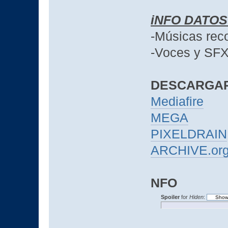
iNFO DATO
-Músicas rec
-Voces y SFX
DESCARGA
Mediafire
MEGA
PIXELDRAIN
ARCHIVE.or
NFO
Spoiler
for
Hiden
: