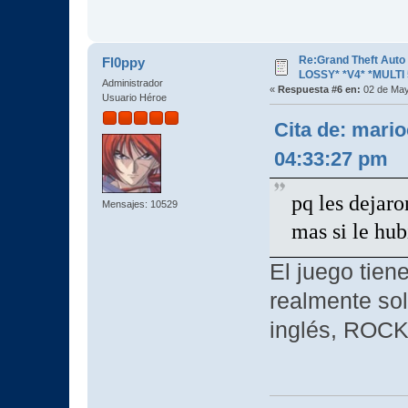
Re:Grand Theft Aut
Fl0ppy
LOSSY* *V4* *MULTI 
Administrador
«
Respuesta #6 en:
02 de May
Usuario Héroe
Cita de: mari
04:33:27 pm
pq les dejaro
Mensajes: 10529
mas si le hub
El juego tien
realmente so
inglés, ROCK