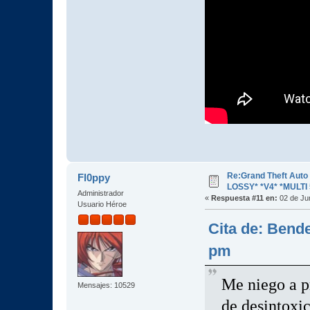
Re:Grand Theft Aut
Fl0ppy
LOSSY* *V4* *MULTI 
Administrador
«
Respuesta #11 en:
02 de Jun
Usuario Héroe
Cita de: Bende
pm
Me niego a p
Mensajes: 10529
de desintoxic