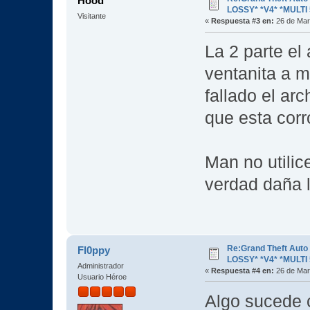
Hood
LOSSY* *V4* *MULTI 
Visitante
«
Respuesta #3 en:
26 de Mar
La 2 parte el
ventanita a 
fallado el arc
que esta corr
Man no utilice
verdad daña l
Re:Grand Theft Aut
Fl0ppy
LOSSY* *V4* *MULTI 
Administrador
«
Respuesta #4 en:
26 de Mar
Usuario Héroe
Algo sucede 