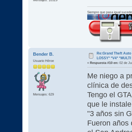
Siempre que pasa igual sucede
Re:Grand Theft Aut
Bender B.
LOSSY* *V4* *MULTI 
Usuario Héroe
«
Respuesta #10 en:
02 de Ju
Me niego a pr
clínica de de
Tengo el GTA
Mensajes: 629
que le instale
"3 años sin G
Fueron años d