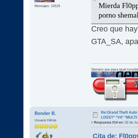
Mierda Fl0pp
Mensajes: 10529
porno shemal
Creo que hay
GTA_SA, apa
Siempre que pasa igual sucede
Re:Grand Theft Aut
Bender B.
LOSSY* *V4* *MULTI 
Usuario Héroe
«
Respuesta #14 en:
02 de Ju
Cita de: Fl0pp