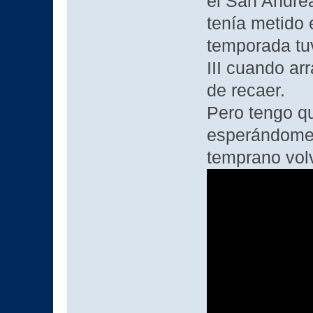
el San Andrea
tenía metido 
temporada tu
III cuando a
de recaer.
Pero tengo qu
esperándome 
temprano volv