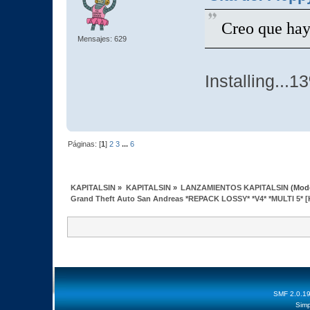
Creo que ha
Mensajes: 629
Installing...1
Páginas: [
1
]
2
3
...
6
KAPITALSIN
»
KAPITALSIN
»
LANZAMIENTOS KAPITALSIN
(Mod
Grand Theft Auto San Andreas *REPACK LOSSY* *V4* *MULTI 5* [
SMF 2.0.1
Simp