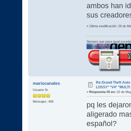
ambos han id
sus creadores
«
Última modificación: 26 de M
Siempre que pasa igual sucede
Re:Grand Theft Aut
mariocanales
LOSSY* *V4* *MULTI 
Usuario Sr.
«
Respuesta #5 en:
02 de May
Mensajes: 466
pq les dejaro
aligerado mas
español?