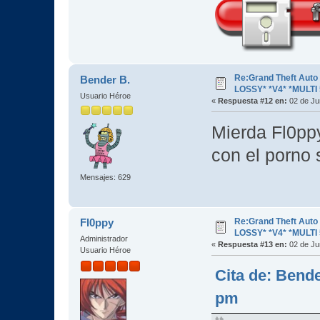
Re:Grand Theft Aut
Bender B.
LOSSY* *V4* *MULTI 
Usuario Héroe
«
Respuesta #12 en:
02 de Ju
Mierda Fl0ppy
con el porno
Mensajes: 629
Re:Grand Theft Aut
Fl0ppy
LOSSY* *V4* *MULTI 
Administrador
«
Respuesta #13 en:
02 de Ju
Usuario Héroe
Cita de: Bende
pm