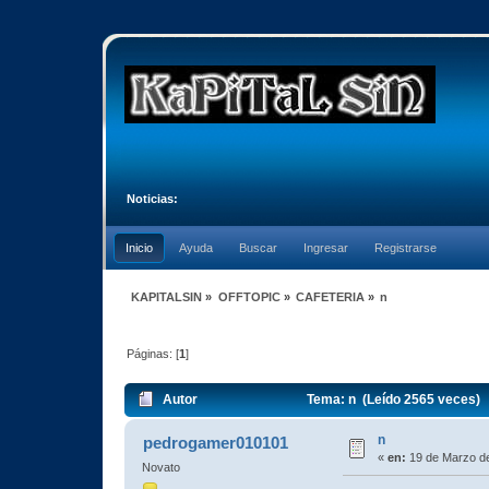
Noticias:
Inicio
Ayuda
Buscar
Ingresar
Registrarse
KAPITALSIN
»
OFFTOPIC
»
CAFETERIA
»
n
Páginas: [
1
]
Autor
Tema: n (Leído 2565 veces)
n
pedrogamer010101
«
en:
19 de Marzo de
Novato