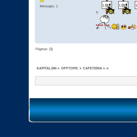
Mensajes: 1
n
Páginas: [
1
]
KAPITALSIN
»
OFFTOPIC
»
CAFETERIA
»
n