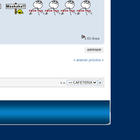
En línea
IMPRIMIR
« anterior
próximo »
Ir a: