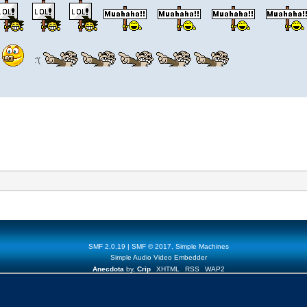
:'(
SMF 2.0.19
|
SMF © 2017
,
Simple Machines
Simple Audio Video Embedder
Anecdota
by,
Crip
XHTML
RSS
WAP2