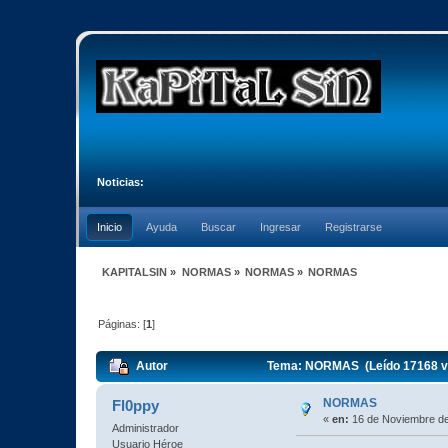
Noticias:
Inicio
Ayuda
Buscar
Ingresar
Registrarse
KAPITALSIN
»
NORMAS
»
NORMAS
»
NORMAS
Páginas: [
1
]
Autor
Tema: NORMAS (Leído 17168 v
NORMAS
Fl0ppy
«
en:
16 de Noviembre de
Administrador
Usuario Héroe