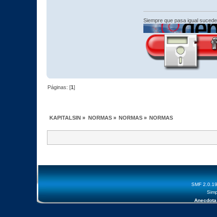
Siempre que pasa igual sucede
Páginas: [
1
]
KAPITALSIN
»
NORMAS
»
NORMAS
»
NORMAS
SMF 2.0.1
Simp
Anecdota