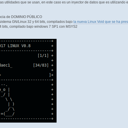
s utilidades que se usan, en este caso es un inyector de datos que es utilizando e
céncia de DOMINIO PÚBLICO
 sistema GN/Linux 32 y 64 bits, compilados bajo
la nueva Linux Void que se ha pre
64 bits, compilado bajo windows 7 SP1 con MSYS2