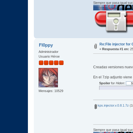
Siempre que pasa igual su
Re:File injector fo
Fl0ppy
«
Respuesta #1 en:
25
Administrador
Usuario Héroe
Creadas versiones nueva
En el 7zip adjunto viene 
Spoiler
for
Hiden
:
Mensajes: 10529
kps.injector.v.0.8.1.7z
(1
Siempre que pasa igual su