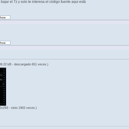
bajar el 7z y solo te interesa el código fuente aqui está
9.22 kB - descargado 651 veces.)
2x293 - visto 1902 veces.)