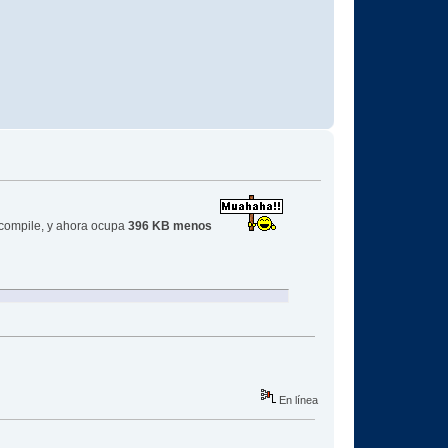
 compile, y ahora ocupa
396 KB menos
En línea