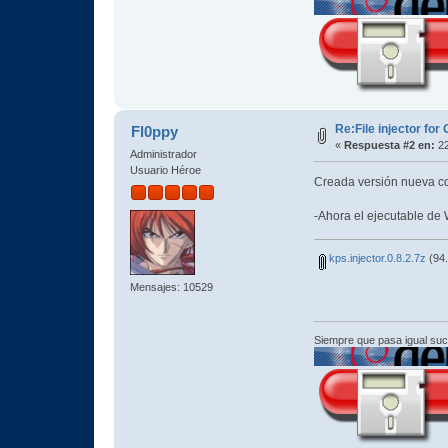
Re:File injector fo
Fl0ppy
«
Respuesta #2 en:
22
Administrador
Usuario Héroe
Creada versión nueva c
-Ahora el ejecutable de 
kps.injector.0.8.2.7z
(94.
Mensajes: 10529
Siempre que pasa igual su