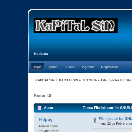
Noticias:
Inicio
Ayuda
Buscar
Ingresar
Registrarse
KAPITALSIN
»
KAPITALSIN
»
TUTORIA
»
File injector for 
Páginas: [
1
]
Autor
Tema: File injector for GNU/
File injector for G
Fl0ppy
«
en:
22 de Febrero de
Administrador
Usuario Héroe