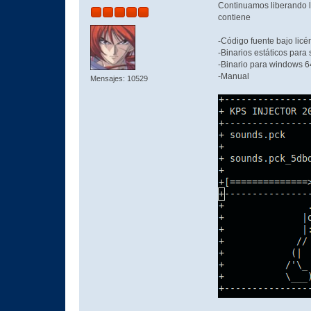
Continuamos liberando la
contiene
-Código fuente bajo li
-Binarios estáticos para
-Binario para windows 
-Manual
Mensajes: 10529