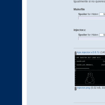
Igualmente si no quieres 
Makefile
Spoiler
for
Hiden
:
injector.c
Spoiler
for
Hiden
:
kps.injector.v.0.8.7z
(140
injector.png
(5.02 kB, 33