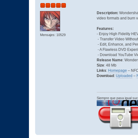
Description:
Wondershare
video formats and burn 
Features:
- Enjoy High Fidelity H
Mensajes: 10529
- Transfer Video Withou
- Edit, Enhance, and Pe
- A Flawless DVD Exper
- Download YouTube Vid
Release Name
: Wonder
Size
: 48 Mb
Links
:
Homepage
– NF
Download
:
Uploaded
–
N
Siempre que pasa igual su