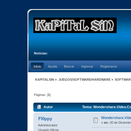
Noticias:
Inicio
Ayuda
Buscar
Ingresar
Registrarse
KAPITALSIN
»
JUEGOS/SOFTWARE/HARDWARE
»
SOFTWAR
Páginas: [
1
]
Autor
Tema: Wondershare.Video.Conv
Wondershare.Video
Fl0ppy
«
en:
30 de Diciembr
Administrador
Usuario Héroe