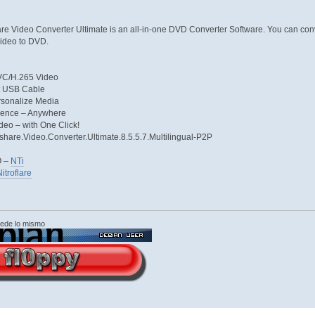
 Video Converter Ultimate is an all-in-one DVD Converter Software. You can con
video to DVD.
EVC/H.265 Video
t USB Cable
rsonalize Media
ience – Anywhere
eo – with One Click!
share.Video.Converter.Ultimate.8.5.5.7.Multilingual-P2P
O –
NTi
itroflare
cede lo mismo