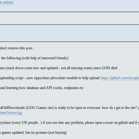
e.onion/
on't remove this post..
the following (with help of interested friends):
es (track down some new and updated - not all missing some) since GOD died
g uploading script - uses zippyshare plowshare module to help upload:
https://github.com/mcrap
 and learning how database and API works, endpoints etc
dOldDownloads (GOG Games site) is ready to be open to everyone. how do i get to the site? 
chineGunnur/gg
pyshare (sorry UK people...) if you run into any problem, please open a issue on github and if
ep games updated, but no promise (not buying)