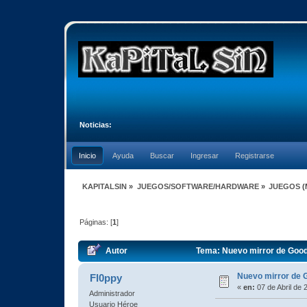
Noticias:
Inicio
Ayuda
Buscar
Ingresar
Registrarse
KAPITALSIN
»
JUEGOS/SOFTWARE/HARDWARE
»
JUEGOS
(
Páginas: [
1
]
Autor
Tema: Nuevo mirror de Goo
Nuevo mirror de
Fl0ppy
«
en:
07 de Abril de 
Administrador
Usuario Héroe