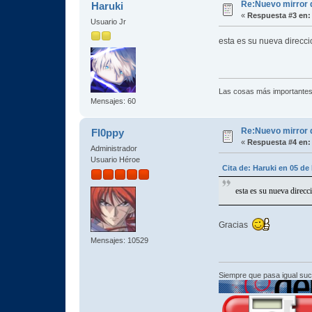
Re:Nuevo mirror
Haruki
«
Respuesta #3 en:
Usuario Jr
esta es su nueva direcci
Las cosas más importantes
Mensajes: 60
Re:Nuevo mirror
Fl0ppy
«
Respuesta #4 en:
Administrador
Usuario Héroe
Cita de: Haruki en 05 de
esta es su nueva direcc
Gracias
Mensajes: 10529
Siempre que pasa igual su