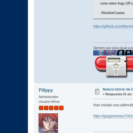
some minor bugs (49 ye
-MachineGunnur
https://github.com/Ma
Siempre que pasa igual su
Nuevo mirror de
Fl0ppy
«
Respuesta #1 en:
Administrador
Usuario Héroe
Han creado una alternat
https://goggamespc7v6z