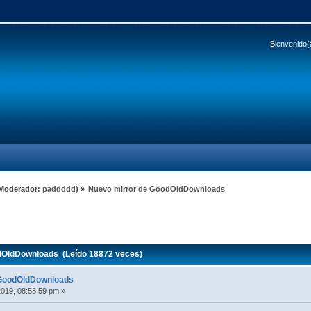
Bienvenido(
Moderador:
paddddd
) »
Nuevo mirror de GoodOldDownloads
dOldDownloads (Leído 18872 veces)
 GoodOldDownloads
2019, 08:58:59 pm »