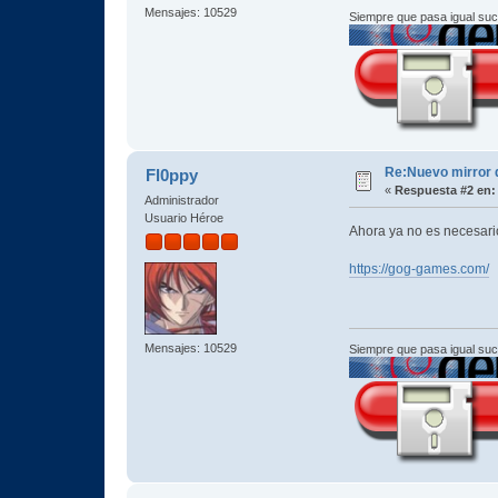
Mensajes: 10529
Siempre que pasa igual su
Re:Nuevo mirror
Fl0ppy
«
Respuesta #2 en:
Administrador
Usuario Héroe
Ahora ya no es necesari
https://gog-games.com/
Mensajes: 10529
Siempre que pasa igual su