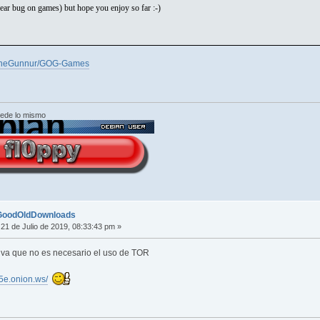
ar bug on games) but hope you enjoy so far :-)
chineGunnur/GOG-Games
cede lo mismo
 GoodOldDownloads
21 de Julio de 2019, 08:33:43 pm »
iva que no es necesario el uso de TOR
5e.onion.ws/