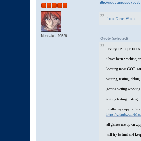
http://goggamespc7v6z5
from
r/CrackWatch
Mensajes: 10529
Quote (selected)
i everyone, hope mods d
i have been working on 
locating most GOG gam
writing, testing, debu
getting voting working
testing testing testing
finally my copy of Goo
https://github.com/Ma
all games are up on zip
will try to find and ke