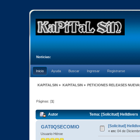
Noticias:
Inicio
Ayuda
Buscar
Ingresar
Registrarse
KAPITALSIN
»
KAPITALSIN
»
PETICIONES RELEASES NUEVA
Páginas: [
1
]
Autor
Tema: [Solicitud] Helldivers
[Solicitud] Helldi
GAT0QSECOMIO
«
en:
04 de Diciembr
Usuario Héroe