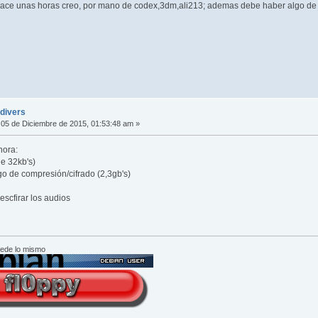
o hace unas horas creo, por mano de codex,3dm,ali213; ademas debe haber algo de 
ldivers
05 de Diciembre de 2015, 01:53:48 am »
hora:
de 32kb's)
o de compresión/cifrado (2,3gb's)
escfirar los audios
cede lo mismo