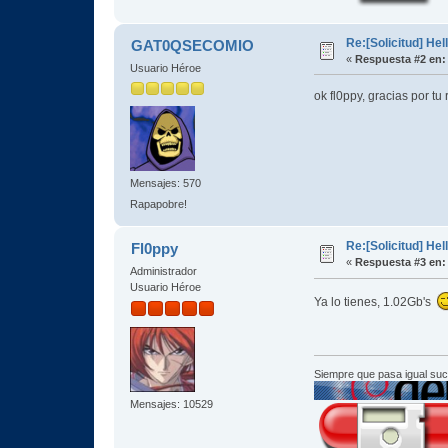
Re:[Solicitud] Hel
GAT0QSECOMIO
«
Respuesta #2 en:
Usuario Héroe
ok fl0ppy, gracias por tu
Mensajes: 570
Rapapobre!
Re:[Solicitud] Hel
Fl0ppy
«
Respuesta #3 en:
Administrador
Usuario Héroe
Ya lo tienes, 1.02Gb's
Siempre que pasa igual su
Mensajes: 10529