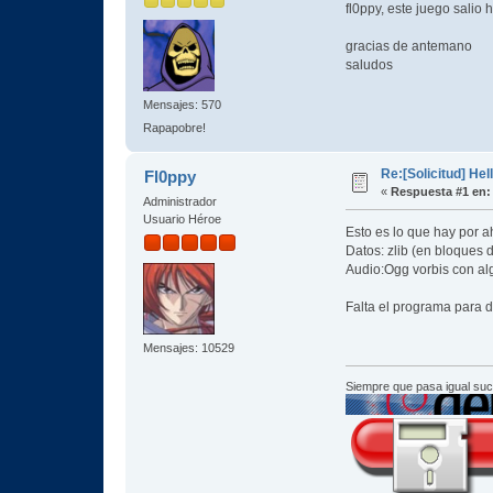
fl0ppy, este juego sali
gracias de antemano
saludos
Mensajes: 570
Rapapobre!
Re:[Solicitud] Hel
Fl0ppy
«
Respuesta #1 en:
Administrador
Usuario Héroe
Esto es lo que hay por a
Datos: zlib (en bloques 
Audio:Ogg vorbis con alg
Falta el programa para d
Mensajes: 10529
Siempre que pasa igual su