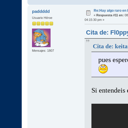
Re:Hay algo raro en l
paddddd
«
Respuesta #11 en:
08
Usuario Héroe
04:15:30 pm »
Cita de: Fl0pp
Cita de: keit
Mensajes: 1807
pues esper
Si entendeis e