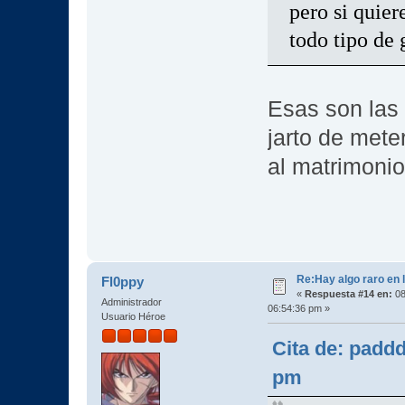
pero si quier
todo tipo de
Esas son las 
jarto de mete
al matrimonio
Re:Hay algo raro en l
Fl0ppy
«
Respuesta #14 en:
08
Administrador
06:54:36 pm »
Usuario Héroe
Cita de: padd
pm