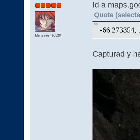
Id a maps.go
Quote (selecte
-66.273354,
Mensajes: 10529
Capturad y h