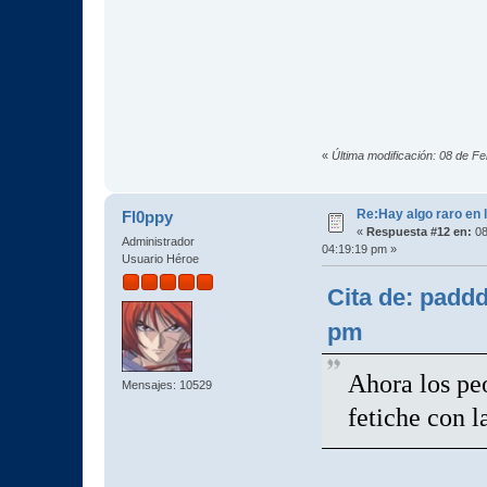
«
Última modificación: 08 de F
Re:Hay algo raro en l
Fl0ppy
«
Respuesta #12 en:
08
Administrador
04:19:19 pm »
Usuario Héroe
Cita de: padd
pm
Ahora los pe
Mensajes: 10529
fetiche con l