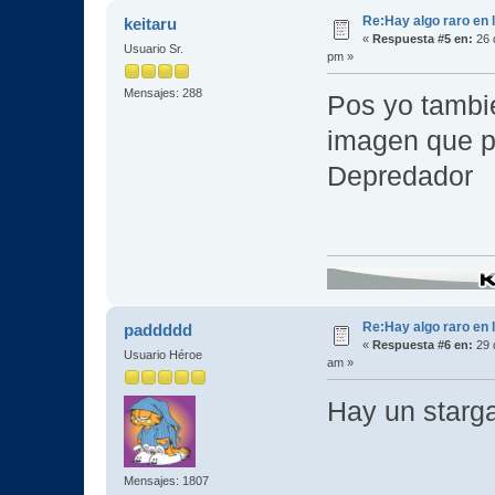
Re:Hay algo raro en l
keitaru
«
Respuesta #5 en:
26 
Usuario Sr.
pm »
Mensajes: 288
Pos yo tambie
imagen que p
Depredador
Re:Hay algo raro en l
paddddd
«
Respuesta #6 en:
29 
Usuario Héroe
am »
Hay un starga
Mensajes: 1807