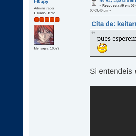
Re:Hay algo raro en l
Fl0ppy
«
Respuesta #9 en:
05 
Administrador
08:09:46 pm »
Usuario Héroe
Cita de: keita
pues esperem
Mensajes: 10529
Si entendeis e