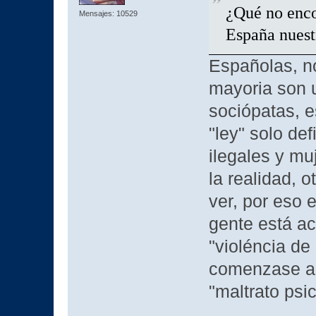
¿Qué no encon
Mensajes: 10529
España nuest
Españolas, no
mayoria son u
sociópatas, e
"ley" solo de
ilegales y mu
la realidad, 
ver, por eso
gente está a
"violéncia de
comenzase a 
"maltrato psic