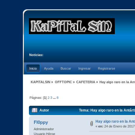
Noticias:
Inicio
Ayuda
Buscar
Ingresar
Registrarse
KAPITALSIN
»
OFFTOPIC
»
CAFETERIA
»
Hay algo raro en la An
Páginas: [
1
]
2
3
...
8
Autor
Tema: Hay algo raro en la Antár
Hay algo raro en la Ant
Fl0ppy
«
en:
24 de Enero de 2017
Administrador
Usuario Héroe