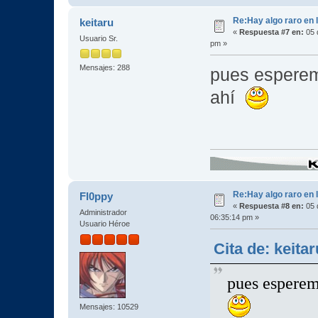
Re:Hay algo raro en l
keitaru
«
Respuesta #7 en:
05 
Usuario Sr.
pm »
Mensajes: 288
pues esperem
ahí
Re:Hay algo raro en l
Fl0ppy
«
Respuesta #8 en:
05 
Administrador
06:35:14 pm »
Usuario Héroe
Cita de: keita
pues esperem
Mensajes: 10529