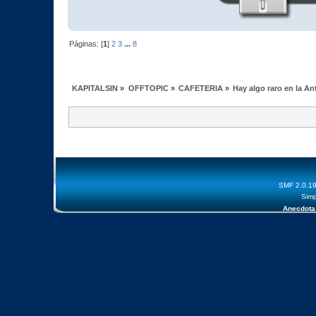
Páginas: [
1
]
2
3
...
8
KAPITALSIN
»
OFFTOPIC
»
CAFETERIA
»
Hay algo raro en la An
SMF 2.0.1
Simp
Anecdota