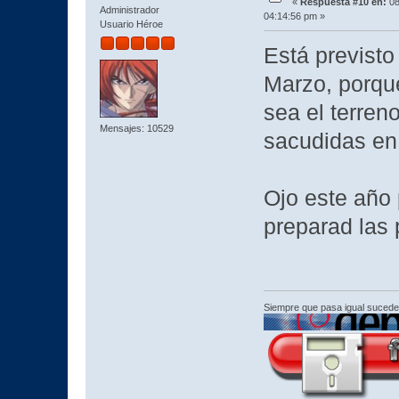
«
Respuesta #10 en:
08
Administrador
04:14:56 pm »
Usuario Héroe
Está previsto
Marzo, porqu
sea el terren
Mensajes: 10529
sacudidas en
Ojo este año
preparad las 
Siempre que pasa igual sucede