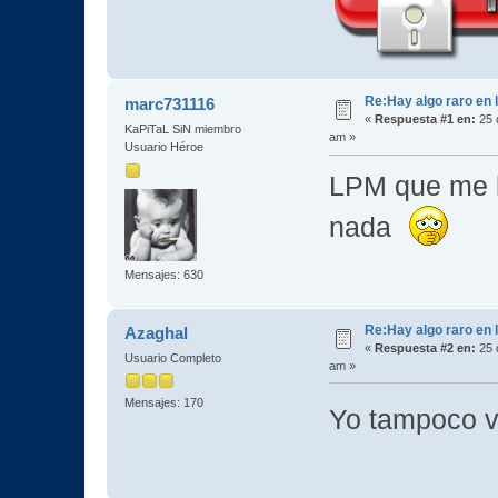
Re:Hay algo raro en l
marc731116
«
Respuesta #1 en:
25 
KaPiTaL SiN miembro
am »
Usuario Héroe
LPM que me h
nada
Mensajes: 630
Re:Hay algo raro en l
Azaghal
«
Respuesta #2 en:
25 
Usuario Completo
am »
Mensajes: 170
Yo tampoco v