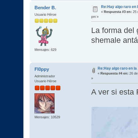
Re:Hay algo raro en l
Bender B.
«
Respuesta #3 en:
25 
Usuario Héroe
pm »
La forma del g
shemale antá
Mensajes: 629
Re:Hay algo raro en la
Fl0ppy
«
Respuesta #4 en:
26 de
Administrador
»
Usuario Héroe
A ver si est
Mensajes: 10529