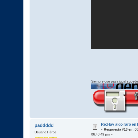
Siempre que pasa igual sucede
Re:Hay algo raro en l
paddddd
«
Respuesta #13 en:
08
Usuario Héroe
06:48:49 pm »