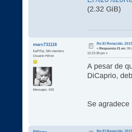
(2.32 GiB)
Re:El Renacido. 201
marc731116
«
Respuesta #1 en:
08 
KaPiTaL SiN miembro
10:23:38 pm »
Usuario Héroe
A pesar de q
DiCaprio, deb
Mensajes: 630
Se agradec
Re:El Renacido. 201
Fl0ppy