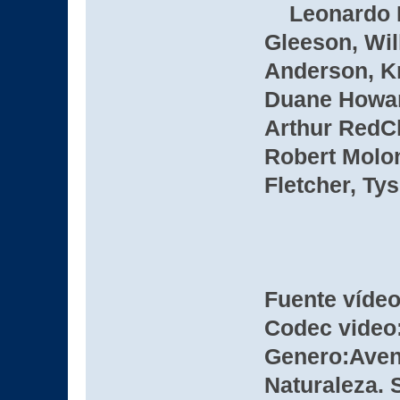
Leonardo Di
Gleeson, Wil
Anderson, Kr
Duane Howar
Arthur RedC
Robert Molo
Fletcher, Ty
Fuente víde
Codec video:
Genero:Avent
Naturaleza. 