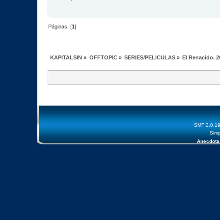
Páginas: [
1
]
KAPITALSIN
»
OFFTOPIC
»
SERIES/PELICULAS
»
El Renacido. 
SMF 2.0.1
Simp
Anecdota