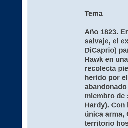
Tema
Año 1823. En
salvaje, el 
DiCaprio) par
Hawk en una
recolecta pi
herido por e
abandonado a
miembro de s
Hardy). Con 
única arma, 
territorio hos