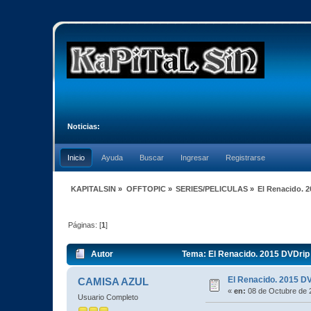
Noticias:
Inicio
Ayuda
Buscar
Ingresar
Registrarse
KAPITALSIN
»
OFFTOPIC
»
SERIES/PELICULAS
»
El Renacido. 
Páginas: [
1
]
Autor
Tema: El Renacido. 2015 DVDrip
El Renacido. 2015 D
CAMISA AZUL
«
en:
08 de Octubre de 
Usuario Completo