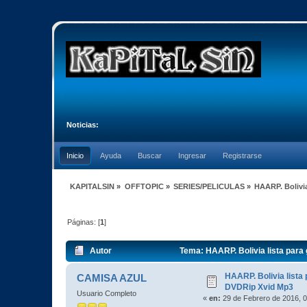
Noticias:
Inicio
Ayuda
Buscar
Ingresar
Registrarse
KAPITALSIN
»
OFFTOPIC
»
SERIES/PELICULAS
»
HAARP. Bolivi
Páginas: [
1
]
Autor
Tema: HAARP. Bolivia lista para
HAARP. Bolivia lista
CAMISA AZUL
DVDRip Xvid Mp3
Usuario Completo
«
en:
29 de Febrero de 2016, 0