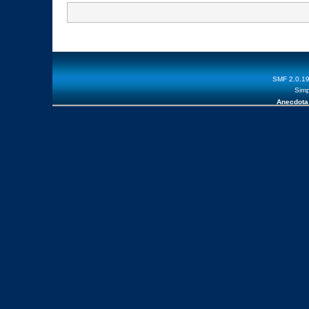
SMF 2.0.1
Simp
Anecdota