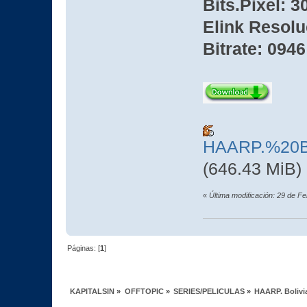
Bits.Pixel: 3
Elink Resolu
Bitrate: 0946
HAARP.%20B
(646.43 MiB)
«
Última modificación: 29 de 
Páginas: [
1
]
KAPITALSIN
»
OFFTOPIC
»
SERIES/PELICULAS
»
HAARP. Bolivi