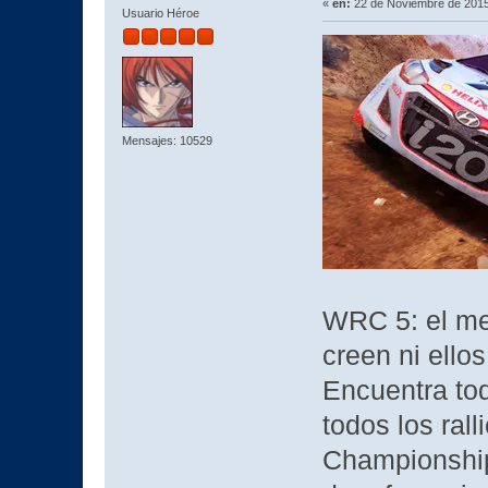
«
en:
22 de Noviembre de 2015
Usuario Héroe
Mensajes: 10529
WRC 5: el mej
creen ni ello
Encuentra tod
todos los rall
Championship