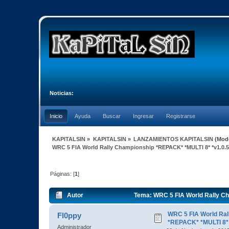
Noticias:
Inicio
Ayuda
Buscar
Ingresar
Registrarse
KAPITALSIN
»
KAPITALSIN
»
LANZAMIENTOS KAPITALSIN
(Mod
WRC 5 FIA World Rally Championship *REPACK* *MULTI 8* *v1.0.5
Páginas: [
1
]
Autor
Tema: WRC 5 FIA World Rally Ch
veces)
WRC 5 FIA World Ral
Fl0ppy
*REPACK* *MULTI 8* 
Administrador