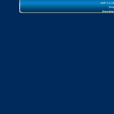
SMF 2.0.1
Simp
Anecdota