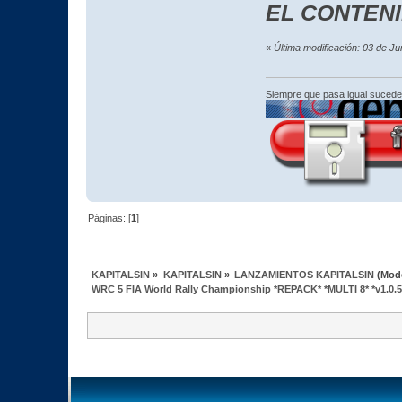
EL CONTEN
«
Última modificación: 03 de J
Siempre que pasa igual sucede
Páginas: [
1
]
KAPITALSIN
»
KAPITALSIN
»
LANZAMIENTOS KAPITALSIN
(Mod
WRC 5 FIA World Rally Championship *REPACK* *MULTI 8* *v1.0.5