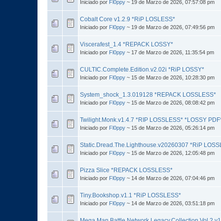
Iniciado por
Fl0ppy
~ 19 de Marzo de 2026, 07:57:08 pm
Cobalt Core v1.2.9 *RiP LOSLESS*
Iniciado por
Fl0ppy
~ 19 de Marzo de 2026, 07:49:56 pm
Viscerafest_1.4 *REPACK LOSSY*
Iniciado por
Fl0ppy
~ 17 de Marzo de 2026, 11:35:54 pm
CULTIC.Complete.Edition.v2.02i *RiP LOSSY*
Iniciado por
Fl0ppy
~ 15 de Marzo de 2026, 10:28:30 pm
System_shock_1.3.019128 *REPACK LOSSLESS*
Iniciado por
Fl0ppy
~ 15 de Marzo de 2026, 08:08:42 pm
Twilight.Monk.v1.4.7 *RIP LOSSLESS* *LOSSY PDF
Iniciado por
Fl0ppy
~ 15 de Marzo de 2026, 05:26:14 pm
Static.Dread.The.Lighthouse.v20260307 *RiP LOS
Iniciado por
Fl0ppy
~ 15 de Marzo de 2026, 12:05:48 pm
Pizza Slice *REPACK LOSSLESS*
Iniciado por
Fl0ppy
~ 14 de Marzo de 2026, 07:04:46 pm
Tiny.Bookshop.v1.1 *RiP LOSSLESS*
Iniciado por
Fl0ppy
~ 14 de Marzo de 2026, 03:51:18 pm
Mega.Man.Battle.Network.Legacy.Collection.Vol.2.