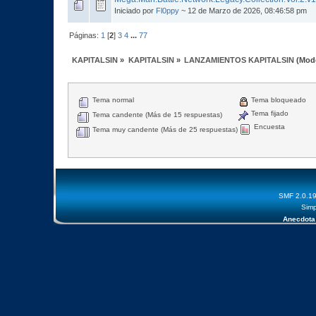
Iniciado por
Fl0ppy
~ 12 de Marzo de 2026, 08:46:58 pm
Páginas:
1
[
2
]
3
4
...
77
KAPITALSIN
»
KAPITALSIN
»
LANZAMIENTOS KAPITALSIN
(Mod
Tema normal
Tema bloqueado
Tema fijado
Tema candente (Más de 15 respuestas)
Encuesta
Tema muy candente (Más de 25 respuestas)
SMF 2.0.1
Simp
Anecdota