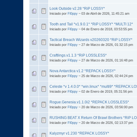
Look Outside v2.28 *RiP LOSSY*
Iniciado por
Fl0ppy
~ 03 de Abril de 2026, 11:45:21 am
Tooth and Tail *v1.9.0.1* *RiP LOSSY* *MULTI 12*
Iniciado por
Fl0ppy
~ 04 de Enero de 2018, 03:53:55 pm
Tactical Breach Wizards v20260320 *RiP LOSSY*
Iniciado por
Fl0ppy
~ 27 de Marzo de 2026, 01:32:15 pm
Craftlings.v1.1.3 *RiP LOSSLESS*
Iniciado por
Fl0ppy
~ 27 de Marzo de 2026, 01:16:48 pm
Nova Antarctica v1.2 *REPACK LOSSY*
Iniciado por
Fl0ppy
~ 25 de Marzo de 2026, 02:44:24 pm
Celeste *v 1.4.0.0* *win.linux* *multi9* *REPACK L
Iniciado por
Fl0ppy
~ 02 de Enero de 2019, 05:31:56 pm
Rogue.Genesia.v1.1.0i2 *REPACK LOSSLESS*
Iniciado por
Fl0ppy
~ 20 de Marzo de 2026, 03:56:00 pm
RUSHING BEAT X Return Of Brawl Brothers *RiP L
Iniciado por
Fl0ppy
~ 20 de Marzo de 2026, 02:13:37 pm
Kalyzmyr v1.230 *REPACK LOSSY*