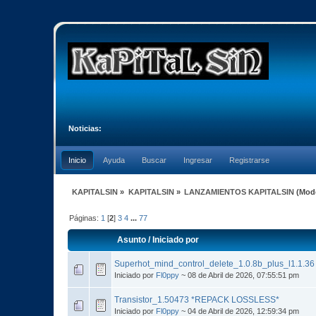
Noticias:
Inicio
Ayuda
Buscar
Ingresar
Registrarse
KAPITALSIN
»
KAPITALSIN
»
LANZAMIENTOS KAPITALSIN
(Mod
Páginas:
1
[
2
]
3
4
...
77
Asunto
/
Iniciado por
Superhot_mind_control_delete_1.0.8b_plus_l1.1.
Iniciado por
Fl0ppy
~ 08 de Abril de 2026, 07:55:51 pm
Transistor_1.50473 *REPACK LOSSLESS*
Iniciado por
Fl0ppy
~ 04 de Abril de 2026, 12:59:34 pm