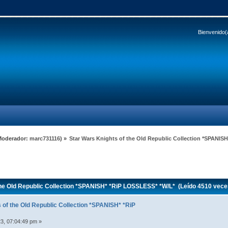
Bienvenido(
Moderador:
marc731116
) »
Star Wars Knights of the Old Republic Collection *SPANIS
he Old Republic Collection *SPANISH* *RiP LOSSLESS* *W/L* (Leído 4510 vece
 of the Old Republic Collection *SPANISH* *RiP
*
3, 07:04:49 pm »