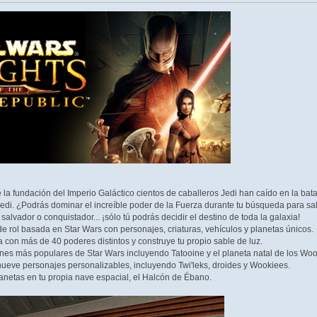
 la fundación del Imperio Galáctico cientos de caballeros Jedi han caído en la batal
di. ¿Podrás dominar el increíble poder de la Fuerza durante tu búsqueda para salv
salvador o conquistador... ¡sólo tú podrás decidir el destino de toda la galaxia!
 rol basada en Star Wars con personajes, criaturas, vehículos y planetas únicos.
 con más de 40 poderes distintos y construye tu propio sable de luz.
ones más populares de Star Wars incluyendo Tatooine y el planeta natal de los Wo
nueve personajes personalizables, incluyendo Twi'leks, droides y Wookiees.
anetas en tu propia nave espacial, el Halcón de Ébano.