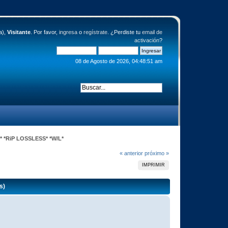
a),
Visitante
. Por favor,
ingresa
o
regístrate
. ¿Perdiste tu
email de
activación
?
08 de Agosto de 2026, 04:48:51 am
H* *RiP LOSSLESS* *W/L*
« anterior
próximo »
IMPRIMIR
s)