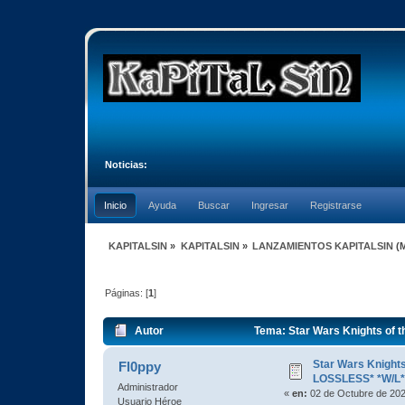
Noticias:
Inicio
Ayuda
Buscar
Ingresar
Registrarse
KAPITALSIN
»
KAPITALSIN
»
LANZAMIENTOS KAPITALSIN
(
Páginas: [
1
]
Autor
Tema: Star Wars Knights of t
Star Wars Knights
Fl0ppy
LOSSLESS* *W/L
Administrador
«
en:
02 de Octubre de 202
Usuario Héroe