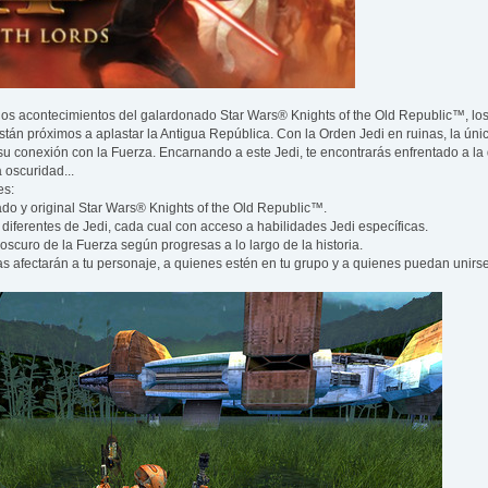
os acontecimientos del galardonado Star Wars® Knights of the Old Republic™, los S
están próximos a aplastar la Antigua República. Con la Orden Jedi en ruinas, la úni
u conexión con la Fuerza. Encarnando a este Jedi, te encontrarás enfrentado a la d
 oscuridad...
es:
do y original Star Wars® Knights of the Old Republic™.
 diferentes de Jedi, cada cual con acceso a habilidades Jedi específicas.
 oscuro de la Fuerza según progresas a lo largo de la historia.
 afectarán a tu personaje, a quienes estén en tu grupo y a quienes puedan unirse