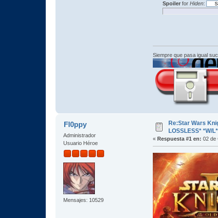
Spoiler
for
Hiden
:
Siempre que pasa igual su
Re:Star Wars Knig
Fl0ppy
LOSSLESS* *W/L
Administrador
«
Respuesta #1 en:
02 de 
Usuario Héroe
Mensajes: 10529