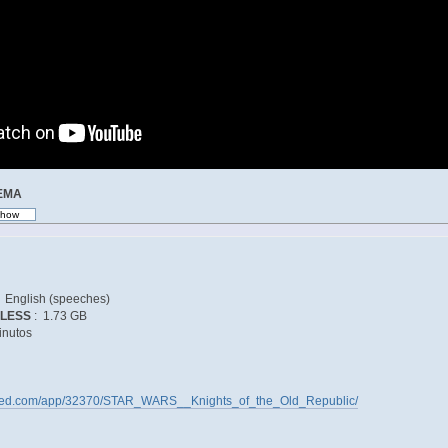
TEMA
) English (speeches)
SLESS
: 1.73 GB
inutos
wered.com/app/32370/STAR_WARS__Knights_of_the_Old_Republic/