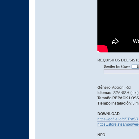
REQUISITOS DEL SIS
Spoiler
for
Hiden
:
Género
: Acción, Rol
Idiomas
: SPANISH (text
Tamaño REPACK LOS
Tiempo Instalación
: 5 m
DOWNLOAD
https://gofile.io/d/JTnrSR
https://store.steampo
NFO