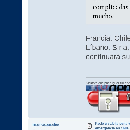
complicadas l
mucho.
Francia, Chil
Líbano, Siria
continuará s
Siempre que pasa igual sucede
Re:lo q vale la pena 
mariocanales
emergencia en chile