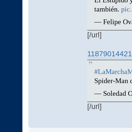
El Estupido 
también.
pic
— Felipe Ov
[/url]
118790144216
#LaMarchaM
Spider-Man c
— Soledad O
[/url]