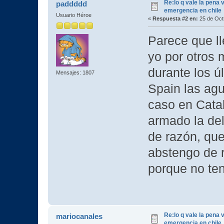
Re:lo q vale la pena 
paddddd
emergencia en chile
Usuario Héroe
«
Respuesta #2 en:
25 de Oct
Parece que ll
yo por otros 
durante los ú
Mensajes: 1807
Spain las agu
caso en Cata
armado la de
de razón, que
abstengo de r
porque no te
Re:lo q vale la pena 
mariocanales
emergencia en chile