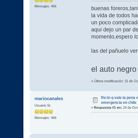
Mensajes: 466
buenas foreros,ta
la vida de todos ha
un poco complicada
aqui dejo un par de
momento,espero los
las del pañuelo v
el auto negro 
«
Última modificación: 31 de O
Re:lo q vale la pena 
mariocanales
emergencia en chile
Usuario Sr.
«
Respuesta #1 en:
24 de Oct
Mensajes: 466