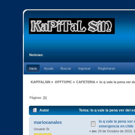
Noticias:
Inicio
Ayuda
Buscar
Ingresar
Registrarse
KAPITALSIN
»
OFFTOPIC
»
CAFETERIA
»
lo q vale la pena ver 
Páginas: [
1
]
Autor
Tema: lo q vale la pena ver del 
lo q vale la pena ver
mariocanales
emergencia en chile
Usuario Sr.
«
en:
24 de Octubre de 2019, 1