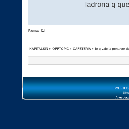
ladrona q que
Páginas: [
1
]
KAPITALSIN
»
OFFTOPIC
»
CAFETERIA
»
lo q vale la pena ver 
SMF 2.0.1
Simp
Anecdota