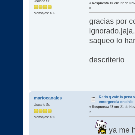
Usuario Sr.
«
Respuesta #7 en:
22 de Nov
»
Mensajes: 466
gracias por c
ignorado,jaja.
saqueo lo ha
descriterio
Re:lo q vale la pena 
mariocanales
emergencia en chile
Usuario Sr.
«
Respuesta #8 en:
21 de Nov
»
Mensajes: 466
ya me ha