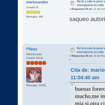
Re:lo q vale la pena 
mariocanales
emergencia en chile
Usuario Sr.
«
Respuesta #5 en:
31 de Oct
Mensajes: 466
saqueo autor
Re:lo q vale la pena 
Fl0ppy
emergencia en chile
Administrador
«
Respuesta #6 en:
16 de Nov
Usuario Héroe
»
Cita de: mari
11:04:40 am
Mensajes: 10529
buenas forer
mucho,me ima
mia si.otra c