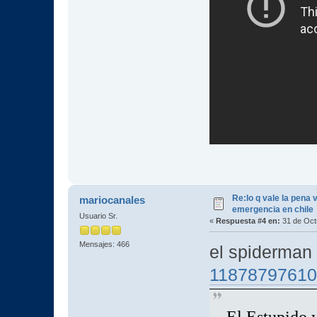
Re:lo q vale la pena 
mariocanales
emergencia en chile
Usuario Sr.
«
Respuesta #4 en:
31 de Oct
Mensajes: 466
el spiderman 
118787976101