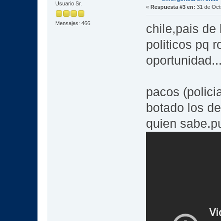
Usuario Sr.
«
Respuesta #3 en:
31 de Oct
Mensajes: 466
chile,pais de
politicos pq 
oportunidad..
pacos (polici
botado los d
quien sabe.pu