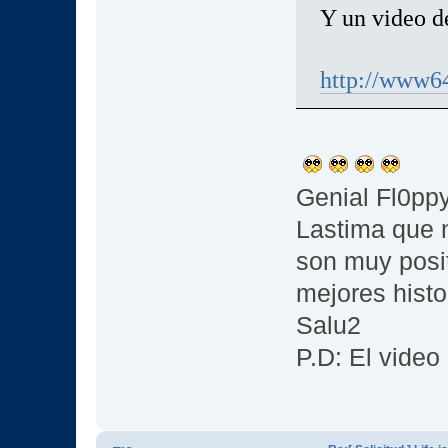
Y un video d
http://www64
Genial Fl0pp
Lastima que 
son muy posit
mejores histo
Salu2
P.D: El video