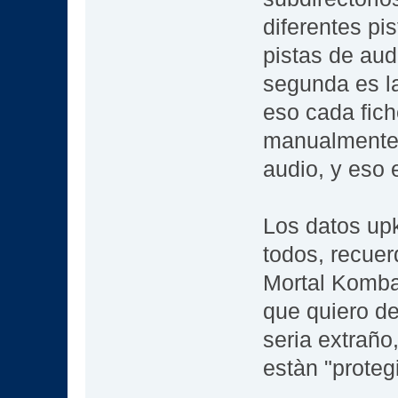
diferentes pi
pistas de audi
segunda es la
eso cada fich
manualmente y
audio, y eso 
Los datos up
todos, recue
Mortal Komba
que quiero dec
seria extraño
estàn "proteg