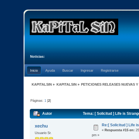
Noticias:
Inicio
Ayuda
Buscar
Ingresar
Registrarse
KAPITALSIN
»
KAPITALSIN
»
PETICIONES RELEASES NUEVAS Y
Páginas:
1
[
2
]
Autor
Tema: [ Solicitud ] Life is Stran
Re:[ Solicitud ] Life i
xechu
«
Respuesta #15 en:
25
Usuario Sr.
pm »