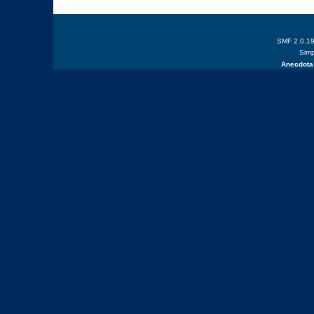
SMF 2.0.1
Simp
Anecdota