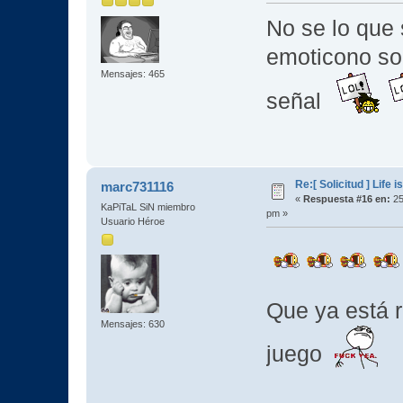
No se lo que 
emoticono so
Mensajes: 465
señal
Re:[ Solicitud ] Life i
marc731116
«
Respuesta #16 en:
25
KaPiTaL SiN miembro
pm »
Usuario Héroe
Que ya está r
Mensajes: 630
juego