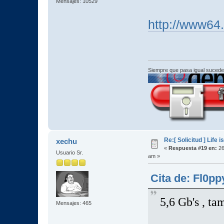
Mensajes: 10529
http://www64
Siempre que pasa igual sucede
Re:[ Solicitud ] Life i
xechu
«
Respuesta #19 en:
26
Usuario Sr.
am »
Cita de: Fl0p
5,6 Gb's , t
Mensajes: 465