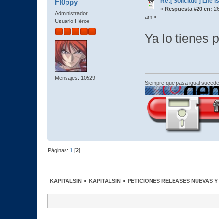
Re:[ Solicitud ] Life i
Fl0ppy
«
Respuesta #20 en:
26
Administrador
am »
Usuario Héroe
Ya lo tienes 
Mensajes: 10529
Siempre que pasa igual sucede
Páginas:
1
[
2
]
KAPITALSIN
»
KAPITALSIN
»
PETICIONES RELEASES NUEVAS Y