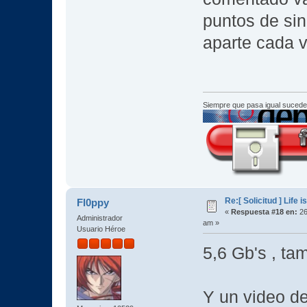
puntos de sin
aparte cada v
Siempre que pasa igual sucede
Re:[ Solicitud ] Life i
Fl0ppy
«
Respuesta #18 en:
26
Administrador
am »
Usuario Héroe
5,6 Gb's , ta
Y un video d