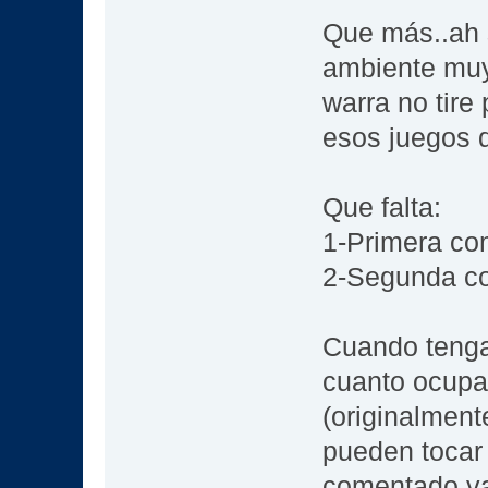
Que más..ah s
ambiente muy
warra no tire
esos juegos q
Que falta:
1-Primera co
2-Segunda co
Cuando tenga
cuanto ocupa,
(originalment
pueden tocar 
comentado va