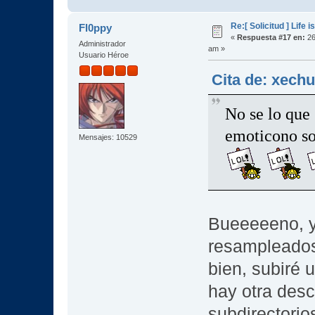
Re:[ Solicitud ] Life i
Fl0ppy
«
Respuesta #17 en:
26
Administrador
am »
Usuario Héroe
Cita de: xech
No se lo que
emoticono so
Mensajes: 10529
Bueeeeeno, ya
resampleado
bien, subiré 
hay otra desc
subdirectorio