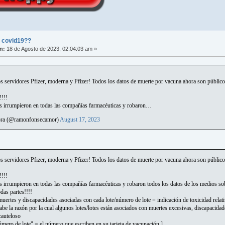
l covid19??
n:
18 de Agosto de 2023, 02:04:03 am »
 servidores Pfizer, moderna y Pfizer! Todos los datos de muerte por vacuna ahora son públicos 
!!!
os irrumpieron en todas las compañías farmacéuticas y robaron…
ra (@ramonfonsecamor)
August 17, 2023
 servidores Pfizer, moderna y Pfizer! Todos los datos de muerte por vacuna ahora son públicos 
!!!
os irrumpieron en todas las compañías farmacéuticas y robaron todos los datos de los medios s
das partes!!!!
ertes y discapacidades asociadas con cada lote/número de lote = indicación de toxicidad relati
be la razón por la cual algunos lotes/lotes están asociados con muertes excesivas, discapacidad
cauteloso
mero de lote" = el número que escriben en su tarjeta de vacunación.]