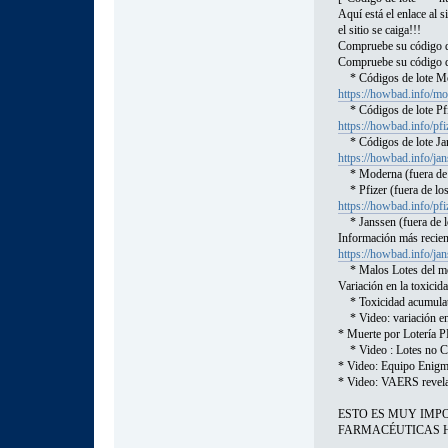
Aquí está el enlace al s
el sitio se caiga!!!
Compruebe su código de
Compruebe su código de
* Códigos de lote M
https://howbad.info/mo
* Códigos de lote Pf
https://howbad.info/pfi
* Códigos de lote Ja
https://howbad.info/ja
* Moderna (fuera de
* Pfizer (fuera de lo
https://howbad.info/pfi
* Janssen (fuera de l
Información más recien
https://howbad.info/ja
* Malos Lotes del m
Variación en la toxicid
* Toxicidad acumulat
* Video: variación en 
* Muerte por Lotería
* Video : Lotes no C
* Video: Equipo Enigma
* Video: VAERS revela 
ESTO ES MUY IMP
FARMACÉUTICAS HAC