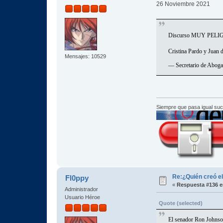
26 Noviembre 2021
Discurso MUY PELIGROS
Cristina Pardo y Juan d
Mensajes: 10529
— Secretario de Aboga
Siempre que pasa igual su
Re:¿Quién creó e
Fl0ppy
«
Respuesta #136 e
Administrador
Usuario Héroe
Quote (selected)
El senador Ron Johnson