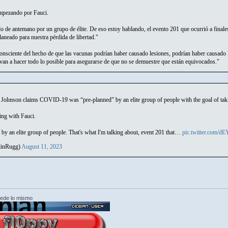
empezando por Fauci.
o de antemano por un grupo de élite. De eso estoy hablando, el evento 201 que ocurrió a finale
aneado para nuestra pérdida de libertad."
onsciente del hecho de que las vacunas podrían haber causado lesiones, podrían haber causado
van a hacer todo lo posible para asegurarse de que no se demuestre que están equivocados."
Johnson claims COVID-19 was “pre-planned” by an elite group of people with the goal of tak
ting with Fauci.
d by an elite group of people. That's what I'm talking about, event 201 that…
pic.twitter.com/d
linRugg)
August 11, 2023
cede lo mismo