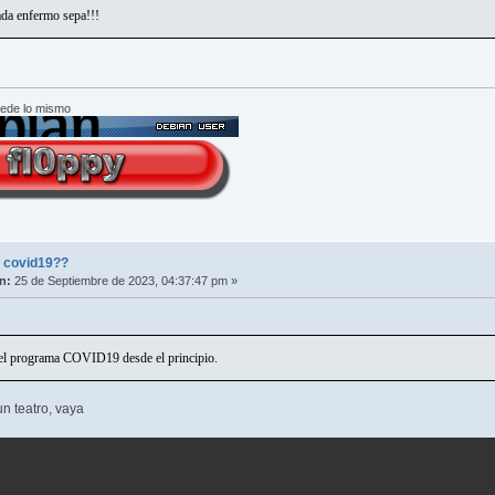
 enfermo sepa!!!
cede lo mismo
l covid19??
n:
25 de Septiembre de 2023, 04:37:47 pm »
 el programa COVID19 desde el principio.
un teatro, vaya