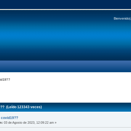
Bienvenido(
vid19??
9?? (Leído 123343 veces)
l covid19??
n:
03 de Agosto de 2023, 12:09:22 am »