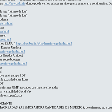
itio
http://howbad.info
donde puede ver los enlaces en vivo que se enumeran a continuación. Des
 lote (número de lote)
 lote (número de lote)
oderna
derna.html
izer
zer.html
nssen
nssen.html
 los EE.UU.)
https://howbad.info/modernaforeigndeaths.html
s Estados Unidos)
zerforeigndeaths.html
os Estados Unidos)
te sobre boosters
nssenforeigndeaths.html
es
ad
iva en el tiempo PDF
la toxicidad entre Lotes
 PDF
onformes GMP asociados con muerte e Invalidez
 - variabilidad Covid Vax
lotes supertóxicos
ORTANTE
KEADAS SABEMOS AHORA CANTIDADES DE MUERTOS, de enfermos, etc a causa d