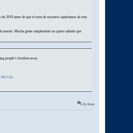
s de 2019 antes de que el resto de nosotros supiéramos de esta
 la muerte. Mucha gente simplemente no quiere admitir que
ing people’s freedom away.
EY8KrVtlv
En línea