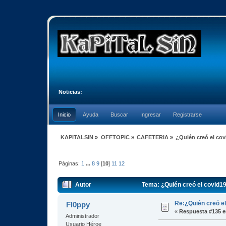
Noticias:
Inicio
Ayuda
Buscar
Ingresar
Registrarse
KAPITALSIN
»
OFFTOPIC
»
CAFETERIA
»
¿Quién creó el co
Páginas:
1
...
8
9
[
10
]
11
12
Autor
Tema: ¿Quién creó el covid1
Re:¿Quién creó e
Fl0ppy
«
Respuesta #135 e
Administrador
Usuario Héroe