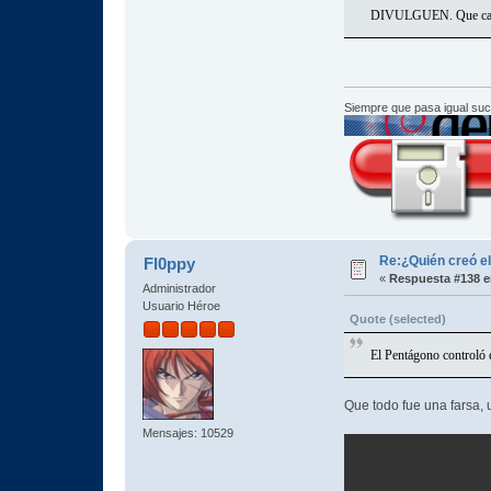
DIVULGUEN. Que cada
Siempre que pasa igual su
Re:¿Quién creó e
Fl0ppy
«
Respuesta #138 e
Administrador
Usuario Héroe
Quote (selected)
El Pentágono controló
Que todo fue una farsa, 
Mensajes: 10529