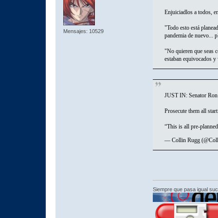
Enjuiciadlos a todos, 
"Todo esto está planead
Mensajes: 10529
pandemia de nuevo... pl
"No quieren que seas c
estaban equivocados y 
JUST IN: Senator Ron 
Prosecute them all star
“This is all pre-planne
— Collin Rugg (@Col
Siempre que pasa igual su