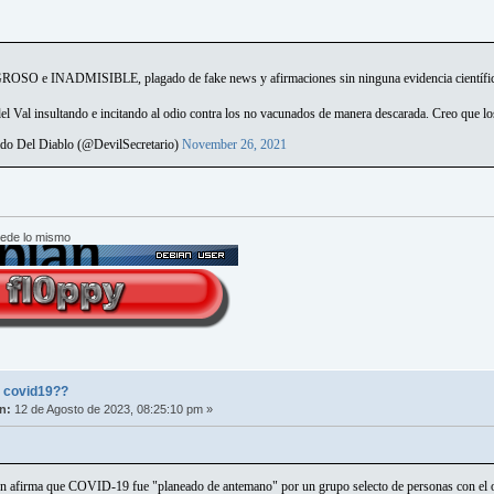
O e INADMISIBLE, plagado de fake news y afirmaciones sin ninguna evidencia científica
el Val insultando e incitando al odio contra los no vacunados de manera descarada. Creo que lo
do Del Diablo (@DevilSecretario)
November 26, 2021
cede lo mismo
l covid19??
n:
12 de Agosto de 2023, 08:25:10 pm »
 afirma que COVID-19 fue "planeado de antemano" por un grupo selecto de personas con el objet