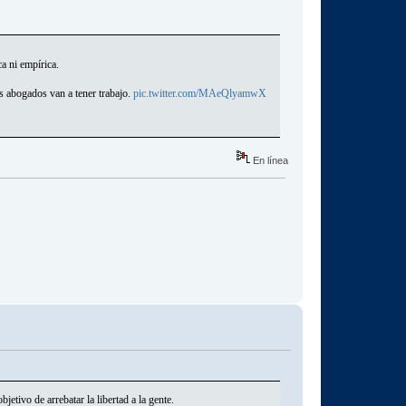
 ni empírica.
s abogados van a tener trabajo.
pic.twitter.com/MAeQlyamwX
En línea
ivo de arrebatar la libertad a la gente.