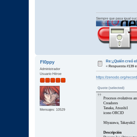
Siempre que pasa igual su
Re:¿Quién creó e
Fl0ppy
«
Respuesta #139 e
Administrador
Usuario Héroe
https://zenodo.org/reco
Quote (selected)
Procesos evolutivos an
Creadores
Tanaka, Atsushi1
Mensajes: 10529
icono ORCID
Miyazawa, Takayuki2
Descripción