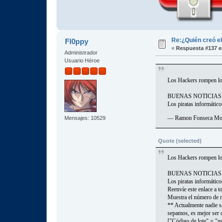
Re:¿Quién creó e
Fl0ppy
«
Respuesta #137 e
Administrador
Usuario Héroe
Los Hackers rompen los
BUENAS NOTICIAS!
Los piratas informátic
— Ramon Fonseca Mo
Mensajes: 10529
Quote (selected)
Los Hackers rompen los
BUENAS NOTICIAS!
Los piratas informátic
Reenvíe este enlace a to
Muestra el número de mu
** Actualmente nadie sa
sepamos, es mejor ser 
["Código de lote" = "nú