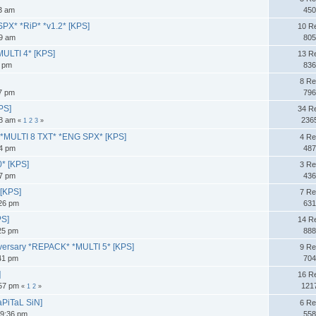
13 am
450
PX* *RiP* *v1.2* [KPS]
10 R
39 am
805
MULTI 4* [KPS]
13 R
6 pm
836
8 Re
47 pm
796
PS]
34 R
58 am
236
«
1
2
3
»
P* *MULTI 8 TXT* *ENG SPX* [KPS]
4 Re
34 pm
487
0* [KPS]
3 Re
57 pm
436
 [KPS]
7 Re
:26 pm
631
PS]
14 R
:25 pm
888
niversary *REPACK* *MULTI 5* [KPS]
9 Re
:41 pm
704
]
16 R
:57 pm
121
«
1
2
»
aPiTaL SiN]
6 Re
39:36 pm
558