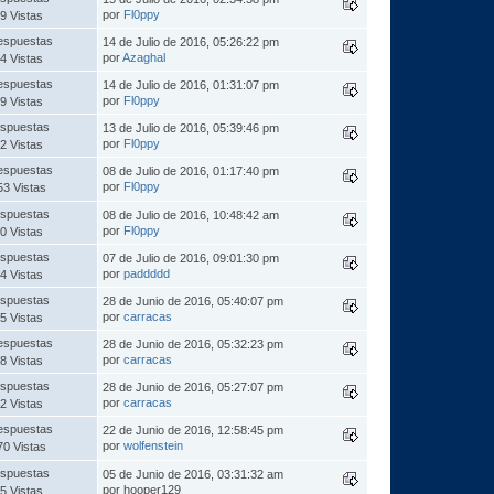
por
Fl0ppy
9 Vistas
espuestas
14 de Julio de 2016, 05:26:22 pm
por
Azaghal
4 Vistas
espuestas
14 de Julio de 2016, 01:31:07 pm
por
Fl0ppy
9 Vistas
spuestas
13 de Julio de 2016, 05:39:46 pm
por
Fl0ppy
2 Vistas
espuestas
08 de Julio de 2016, 01:17:40 pm
por
Fl0ppy
53 Vistas
spuestas
08 de Julio de 2016, 10:48:42 am
por
Fl0ppy
0 Vistas
spuestas
07 de Julio de 2016, 09:01:30 pm
por
paddddd
4 Vistas
spuestas
28 de Junio de 2016, 05:40:07 pm
por
carracas
5 Vistas
espuestas
28 de Junio de 2016, 05:32:23 pm
por
carracas
8 Vistas
spuestas
28 de Junio de 2016, 05:27:07 pm
por
carracas
2 Vistas
espuestas
22 de Junio de 2016, 12:58:45 pm
por
wolfenstein
70 Vistas
spuestas
05 de Junio de 2016, 03:31:32 am
por hooper129
5 Vistas