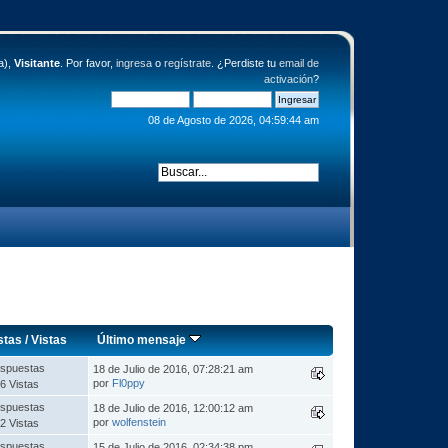
a),
Visitante
. Por favor,
ingresa
o
regístrate
. ¿Perdiste tu
email de
activación
?
08 de Agosto de 2026, 04:59:44 am
stas
/
Vistas
Último mensaje
spuestas
18 de Julio de 2016, 07:28:21 am
por
Fl0ppy
6 Vistas
spuestas
18 de Julio de 2016, 12:00:12 am
por
wolfenstein
2 Vistas
spuestas
15 de Julio de 2016, 02:34:38 pm