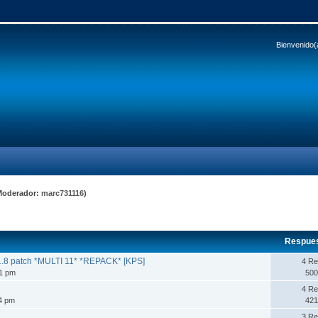
Bienvenido(
Moderador:
marc731116
)
Respue
 1.8 patch *MULTI 11* *REPACK* [KPS]
4 Re
41 pm
500
4 Re
04 pm
421
3 Re