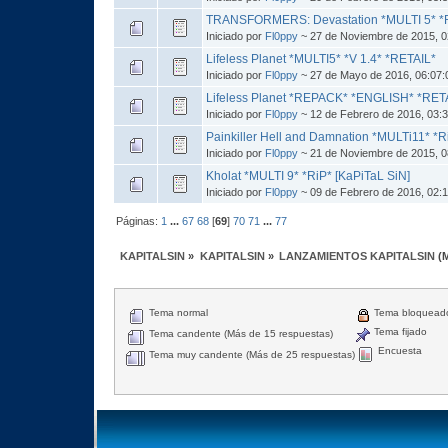
TRANSFORMERS: Devastation *MULTI 5* *
Iniciado por
Fl0ppy
~ 27 de Noviembre de 2015, 0
Lifeless Planet *MULTI5* *V 1.4* *RETAIL*
Iniciado por
Fl0ppy
~ 27 de Mayo de 2016, 06:07
Lifeless Planet *REPACK* *ENGLISH* *RETAi
Iniciado por
Fl0ppy
~ 12 de Febrero de 2016, 03:
Painkiller Hell and Damnation *MULTi11* *R
Iniciado por
Fl0ppy
~ 21 de Noviembre de 2015, 0
Kholat *MULTI 9* *RiP* [KaPiTaL SiN]
Iniciado por
Fl0ppy
~ 09 de Febrero de 2016, 02:
Páginas:
1
...
67
68
[
69
]
70
71
...
77
KAPITALSIN
»
KAPITALSIN
»
LANZAMIENTOS KAPITALSIN
(
Tema normal
Tema bloquead
Tema fijado
Tema candente (Más de 15 respuestas)
Encuesta
Tema muy candente (Más de 25 respuestas)