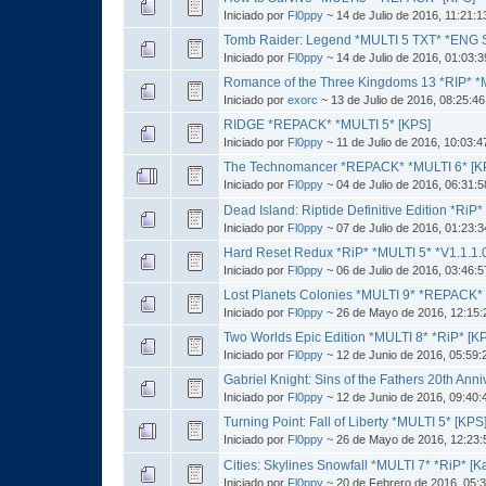
Iniciado por
Fl0ppy
~ 14 de Julio de 2016, 11:21:
Tomb Raider: Legend *MULTI 5 TXT* *ENG S
Iniciado por
Fl0ppy
~ 14 de Julio de 2016, 01:03:
Romance of the Three Kingdoms 13 *RIP* *
Iniciado por
exorc
~ 13 de Julio de 2016, 08:25:4
RIDGE *REPACK* *MULTI 5* [KPS]
Iniciado por
Fl0ppy
~ 11 de Julio de 2016, 10:03:
The Technomancer *REPACK* *MULTI 6* [K
Iniciado por
Fl0ppy
~ 04 de Julio de 2016, 06:31:
Dead Island: Riptide Definitive Edition *Ri
Iniciado por
Fl0ppy
~ 07 de Julio de 2016, 01:23:
Hard Reset Redux *RiP* *MULTI 5* *V1.1.1.
Iniciado por
Fl0ppy
~ 06 de Julio de 2016, 03:46:
Lost Planets Colonies *MULTI 9* *REPACK*
Iniciado por
Fl0ppy
~ 26 de Mayo de 2016, 12:15
Two Worlds Epic Edition *MULTI 8* *RiP* [K
Iniciado por
Fl0ppy
~ 12 de Junio de 2016, 05:59
Gabriel Knight: Sins of the Fathers 20th An
Iniciado por
Fl0ppy
~ 12 de Junio de 2016, 09:40
Turning Point: Fall of Liberty *MULTI 5* [KPS
Iniciado por
Fl0ppy
~ 26 de Mayo de 2016, 12:23
Cities: Skylines Snowfall *MULTI 7* *RiP* [K
Iniciado por
Fl0ppy
~ 20 de Febrero de 2016, 05: