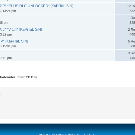
RiP* *PLUS DLC UNLOCKED* [KaPiTaL SiN]
12 R
2:13:24 pm
832
1 Re
:08 pm
328
L* *V 1.4* [KaPiTaL SiN]
2 Re
33:22 pm
440
iP* [KaPiTaL SiN]
5 Re
8:15:01 pm
588
3 Re
17:10 pm
445
Moderador:
marc731116
)
o