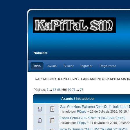
Noticias:
Inicio
Ayuda
Buscar
Ingresar
Registrarse
KAPITALSIN
»
KAPITALSIN
»
LANZAMIENTOS KAPITALSIN
(
Páginas:
1
...
67
68
[
69
]
70
71
...
77
Asunto
/
Iniciado por
Gas Guzzlers Extreme DirectX 11 build and
Iniciado por
Fl0ppy
~ 16 de Julio de 2016, 06:19:
Fossil Echo-GOG *RiP* *ENGLISH* [KPS]
Iniciado por
Fl0ppy
~ 11 de Julio de 2016, 02:08:
How to Survive *MULTI5* *REPACK* [KPS]