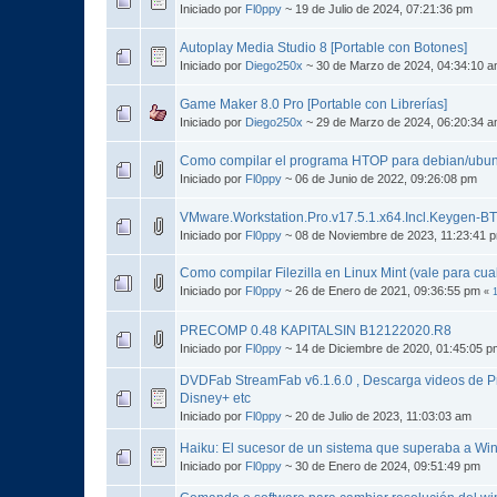
Iniciado por
Fl0ppy
~ 19 de Julio de 2024, 07:21:36 pm
Autoplay Media Studio 8 [Portable con Botones]
Iniciado por
Diego250x
~ 30 de Marzo de 2024, 04:34:10 
Game Maker 8.0 Pro [Portable con Librerías]
Iniciado por
Diego250x
~ 29 de Marzo de 2024, 06:20:34 
Como compilar el programa HTOP para debian/ubun
Iniciado por
Fl0ppy
~ 06 de Junio de 2022, 09:26:08 pm
VMware.Workstation.Pro.v17.5.1.x64.Incl.Keygen-B
Iniciado por
Fl0ppy
~ 08 de Noviembre de 2023, 11:23:41 
Como compilar Filezilla en Linux Mint (vale para cual
Iniciado por
Fl0ppy
~ 26 de Enero de 2021, 09:36:55 pm
«
PRECOMP 0.48 KAPITALSIN B12122020.R8
Iniciado por
Fl0ppy
~ 14 de Diciembre de 2020, 01:45:05 p
DVDFab StreamFab v6.1.6.0 , Descarga videos de Pri
Disney+ etc
Iniciado por
Fl0ppy
~ 20 de Julio de 2023, 11:03:03 am
Haiku: El sucesor de un sistema que superaba a Wi
Iniciado por
Fl0ppy
~ 30 de Enero de 2024, 09:51:49 pm