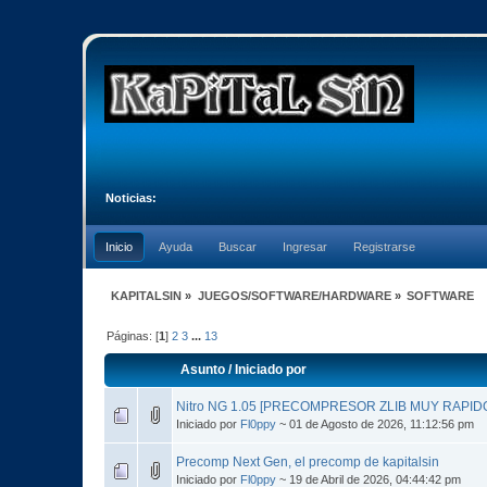
Noticias:
Inicio
Ayuda
Buscar
Ingresar
Registrarse
KAPITALSIN
»
JUEGOS/SOFTWARE/HARDWARE
»
SOFTWARE
Páginas: [
1
]
2
3
...
13
Asunto
/
Iniciado por
Nitro NG 1.05 [PRECOMPRESOR ZLIB MUY RAPID
Iniciado por
Fl0ppy
~ 01 de Agosto de 2026, 11:12:56 pm
Precomp Next Gen, el precomp de kapitalsin
Iniciado por
Fl0ppy
~ 19 de Abril de 2026, 04:44:42 pm