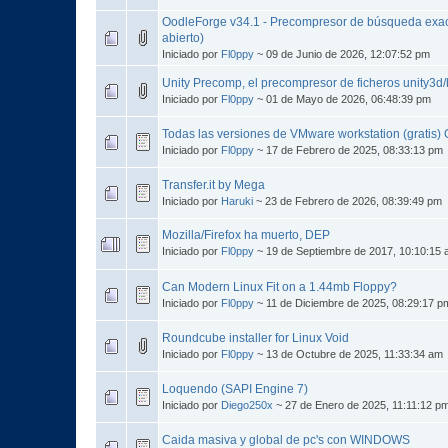
OodleForge v34.1 - Precompresor de búsqueda exac
abierto)
Iniciado por
Fl0ppy
~ 09 de Junio de 2026, 12:07:52 pm
Unity Precomp, el precompresor de ficheros unity3
Iniciado por
Fl0ppy
~ 01 de Mayo de 2026, 06:48:39 pm
Todas las versiones de VMware workstation (gratis
Iniciado por
Fl0ppy
~ 17 de Febrero de 2025, 08:33:13 pm
Transfer.it by Mega
Iniciado por
Haruki
~ 23 de Febrero de 2026, 08:39:49 pm
Mozilla/Firefox ha muerto, DEP
Iniciado por
Fl0ppy
~ 19 de Septiembre de 2017, 10:10:15
Can Modern Linux Fit on a 1.44mb Floppy?
Iniciado por
Fl0ppy
~ 11 de Diciembre de 2025, 08:29:17 p
Roundcube installer for Linux Void
Iniciado por
Fl0ppy
~ 13 de Octubre de 2025, 11:33:34 am
Loquendo (SAPI Engine 7)
Iniciado por
Diego250x
~ 27 de Enero de 2025, 11:11:12 p
Caida masiva y global de pc's con WINDOWS