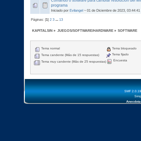
Comando o software para cambiar resolución del wi
programa
Iniciado por
Evilangel
~ 01 de Diciembre de 2023, 03:44:41
Páginas: [
1
]
2
3
...
13
KAPITALSIN
»
JUEGOS/SOFTWARE/HARDWARE
»
SOFTWARE
Tema normal
Tema bloqueado
Tema fijado
Tema candente (Más de 15 respuestas)
Encuesta
Tema muy candente (Más de 25 respuestas)
SMF 2.0.1
Simp
Anecdota