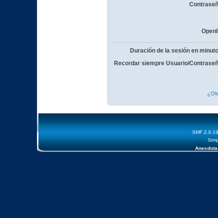
Contraseñ
OpenI
Duración de la sesión en minut
Recordar siempre Usuario/Contraseñ
¿Olv
SMF 2.0.1
Simp
Anecdota