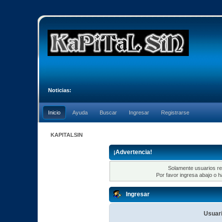
Noticias:
Inicio
Ayuda
Buscar
Ingresar
Registrarse
KAPITALSIN
¡Advertencia!
Solamente usuarios re
Por favor ingresa abajo o h
Ingresar
Usuari