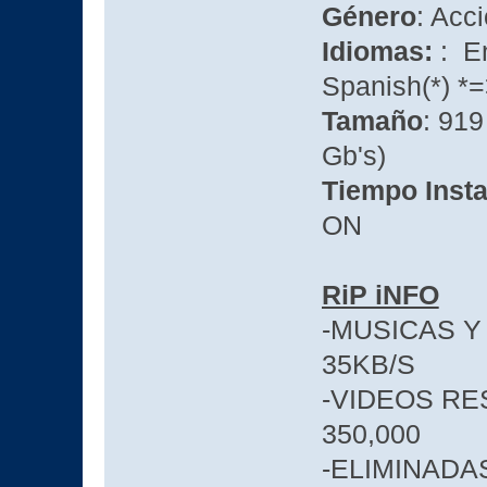
Género
: Acc
Idiomas:
: E
Spanish(*) *
Tamaño
: 91
Gb's)
Tiempo Insta
ON
RiP iNFO
-MUSICAS Y
35KB/S
-VIDEOS RE
350,000
-ELIMINADA