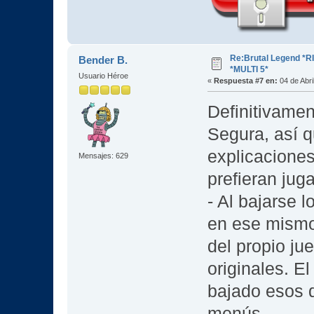
Re:Brutal Legend *
Bender B.
*MULTI 5*
Usuario Héroe
«
Respuesta #7 en:
04 de Abri
Definitivamen
Segura, así q
explicaciones
Mensajes: 629
prefieran jug
- Al bajarse l
en ese mismo 
del propio ju
originales. E
bajado esos d
menús.