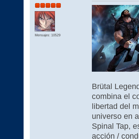
Mensajes: 10529
Brütal Legen
combina el co
libertad del 
universo en a
Spinal Tap, e
acción / cond