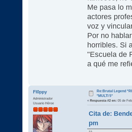
Me pasa lo m
actores profe
voz y vincula
Por no habla
horribles. Si
"Escuela de 
a qué me ref
Re:Brutal Legend *
Fl0ppy
*MULTI 5*
Administrador
«
Respuesta #2 en:
05 de Feb
Usuario Héroe
Cita de: Bende
pm