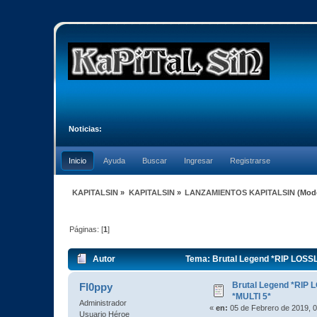
Noticias:
Inicio
Ayuda
Buscar
Ingresar
Registrarse
KAPITALSIN
»
KAPITALSIN
»
LANZAMIENTOS KAPITALSIN
(Mod
Páginas: [
1
]
Autor
Tema: Brutal Legend *RIP LOSS
Brutal Legend *RIP
Fl0ppy
*MULTI 5*
Administrador
«
en:
05 de Febrero de 2019, 0
Usuario Héroe