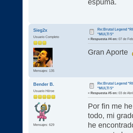
espuma.
Re:Brutal Legend *
Sieg2x
*MULTI 5*
Usuario Completo
«
Respuesta #4 en:
07 de Feb
Gran Aporte
Mensajes: 135
Re:Brutal Legend *
Bender B.
*MULTI 5*
Usuario Héroe
«
Respuesta #5 en:
03 de Abri
Por fin me he
todo, mi grad
he encontrado
Mensajes: 629