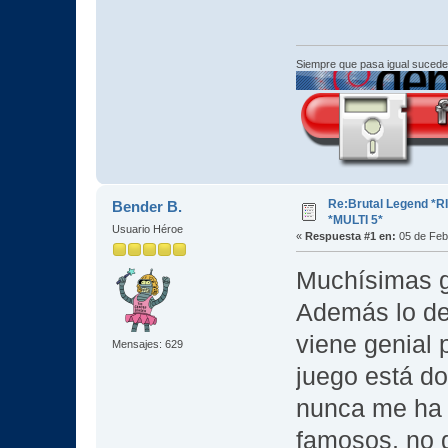
Siempre que pasa igual sucede
Re:Brutal Legend *
Bender B.
*MULTI 5*
Usuario Héroe
«
Respuesta #1 en:
05 de Feb
Muchísimas g
Además lo de
viene genial 
Mensajes: 629
juego está d
nunca me ha 
famosos, no d