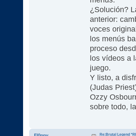
¿Solución? L
anterior: cam
voces origina
los menús bas
proceso desde
los vídeos a l
juego.
Y listo, a dis
(Judas Priest
Ozzy Osbourn
sobre todo, l
Re:Brutal Legend *
Fl0ppy