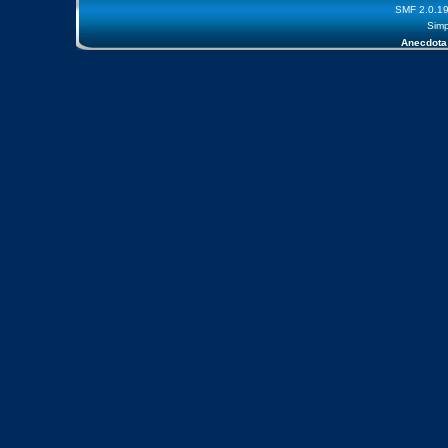
SMF 2.0.1
Simp
Anecdota