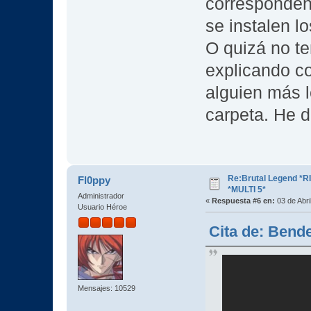
corresponden
se instalen l
O quizá no t
explicando co
alguien más l
carpeta. He 
Re:Brutal Legend *
Fl0ppy
*MULTI 5*
Administrador
«
Respuesta #6 en:
03 de Abri
Usuario Héroe
Cita de: Bende
Mensajes: 10529