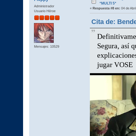
*MULTI 5*
Administrador
«
Respuesta #8 en:
04 de Abri
Usuario Héroe
Cita de: Bende
Definitivame
Segura, así q
Mensajes: 10529
explicacione
jugar VOSE