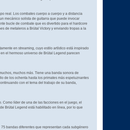
po real. Los combates cuerpo a cuerpo y a distancia
 un mecánico solista de guitarra que puede invocar
ante bucle de combate que es divertido para el hardcore
s de metaleros a Brütal Victory y enviando tropas a la
amente en streaming, cuyo estilo artístico está inspirado
s en el hermoso universo de Brütal Legend parecen
 y muchos, muchos más. Tiene una banda sonora de
ello de los ochenta hasta los primates más espeluznantes
 continuando con el tema del trabajo de su banda,
 Como líder de una de las facciones en el juego, el
 de Brütal Legend está habilitado en línea, por lo que
 75 bandas diferentes que representan cada subgénero