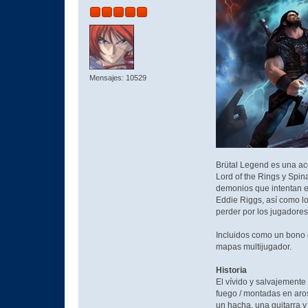
Mensajes: 10529
Brütal Legend es una acc
Lord of the Rings y Spin
demonios que intentan es
Eddie Riggs, así como lo
perder por los jugadores
Incluidos como un bono g
mapas multijugador.
Historia
El vívido y salvajemente
fuego / montadas en aro
un hacha, una guitarra y