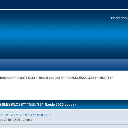
Bienvenido(
Moderador:
marc731116
) »
Brutal Legend *RIP LOSSLESS/LOSSY* *MULTI 5*
SSLESS/LOSSY* *MULTI 5* (Leído 7520 veces)
IP LOSSLESS/LOSSY* *MULTI 5*
de 2019, 02:01:12 pm »