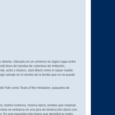
 abierto. Ubicado en un universo en algún lugar entre
está lleno de bandas de cobertura de imitación,
te, actor y músico, Jack Black como el súper roadie
je salvaje en el vientre de la bestia que no se puede
nite Fate como Tears of the Hextadon, paquetes de
ro, bebés rockeros, música épica, bestias que respiran
ntras se embarca en una gira de destrucción épica con
 Es una maravilla más ligera que derretirá tu rostro.