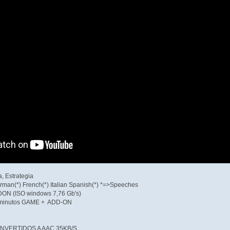
a, Estrategia
erman(*) French(*) Italian Spanish(*) *=>Speeches
DON (ISO windows 7,76 Gb's)
 minutos GAME + ADD-ON
NVERTIDOS A AAC 35KB/S