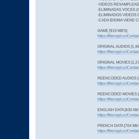
-VIDEOS RESAMPLEADO
-ELIMINADAS VOCES (
-ELIMINADOS VIDEOS 
-CADA IDIOMA VIENE 
GAME [919 MB'S]
https://filecrypt.cc/Con
ORIGINAL AUDIOS [1,46
https://filecrypt.cc/Con
ORIGINAL MOVIES [1,27
https://filecrypt.cc/Con
REENCODED AUDIOS [2
https://filecrypt.cc/Con
REENCODED MOVIES [2
https://filecrypt.cc/Con
ENGLISH DATA [630 Mb'
https://filecrypt.cc/Con
FRENCH DATA [704 Mb'
https://filecrypt.cc/Con