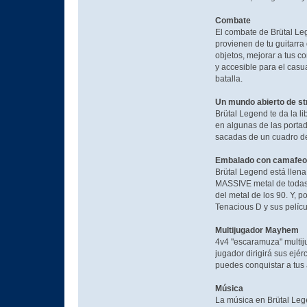
Combate
El combate de Brütal Leg
provienen de tu guitarra
objetos, mejorar a tus c
y accesible para el cas
batalla.
Un mundo abierto de s
Brütal Legend te da la l
en algunas de las porta
sacadas de un cuadro de
Embalado con camafeos
Brütal Legend está llen
MASSIVE metal de todas l
del metal de los 90. Y, 
Tenacious D y sus pelícu
Multijugador Mayhem
4v4 "escaramuza" multiju
jugador dirigirá sus ejér
puedes conquistar a tus 
Música
La música en Brütal Le