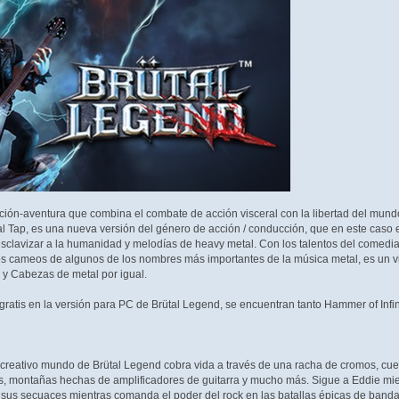
ión-aventura que combina el combate de acción visceral con la libertad del mundo
al Tap, es una nueva versión del género de acción / conducción, que en este caso 
clavizar a la humanidad y melodías de heavy metal. Con los talentos del comedian
s cameos de algunos de los nombres más importantes de la música metal, es un via
 y Cabezas de metal por igual.
ratis en la versión para PC de Brütal Legend, se encuentran tanto Hammer of Infi
 creativo mundo de Brütal Legend cobra vida a través de una racha de cromos, cue
s, montañas hechas de amplificadores de guitarra y mucho más. Sigue a Eddie mie
 sus secuaces mientras comanda el poder del rock en las batallas épicas de bandas.