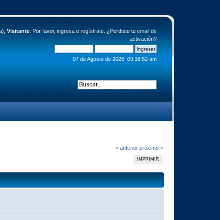
a),
Visitante
. Por favor,
ingresa
o
regístrate
. ¿Perdiste tu
email de
activación
?
07 de Agosto de 2026, 09:18:52 am
« anterior
próximo »
IMPRIMIR