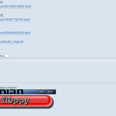
s]
tainer/DCFAEF06E9.html
S]
tainer/7E9F77EFF0.html
tainer/004968DBA9.html
me/brutal_legend
cede lo mismo