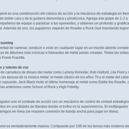
end es una combinación del clásico de acción y la mecánica de estrategia en tiem
 de doble cara y de tu guitarra demoníaca y pirotécnica. Agrega ese golpe de 1-2 a
ompañeros de equipo o paralizar a tus oponentes, y obtienes un profundo y gratific
ual. Además de eso, los jugadores viajarán de Roadie a Rock God mandando legione
treaming
ibertad de caminar, conducir o volar en cualquier lugar en un mundo abierto complet
das de álbumes más icónicas e hilarantes de metal jamás creadas. Todas las vista
 Frank Frazetta.
 y talento de voz
a de camafeos de dioses del metal como Lemmy Kilmister, Rob Halford, Lita Ford
as épocas de la música metal: el metal clásico de los años 70 y el metal del cab
por supuesto, Jack Black rinde el último homenaje al metal como Eddie the Roadie,
las anteriores como School of Rock y High Fidelity.
gador une el combate de acción con un mecánico de control de unidad estratégico.
citos en una Batalla de Bandas donde el trofeo es la supervivencia. El multijugador
amigos en línea (se requiere conexión de banda ancha para jugar en línea).
gend es verdaderamente masiva. Compuesto por 108 de los temas más rockeros de