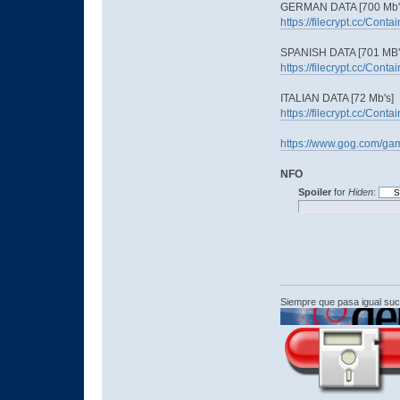
GERMAN DATA [700 Mb'
https://filecrypt.cc/Con
SPANISH DATA [701 MB'
https://filecrypt.cc/Con
ITALIAN DATA [72 Mb's]
https://filecrypt.cc/Con
https://www.gog.com/ga
NFO
Spoiler
for
Hiden
:
Siempre que pasa igual su