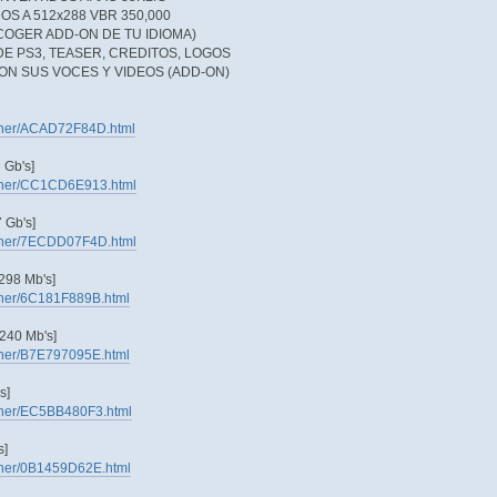
S A 512x288 VBR 350,000
COGER ADD-ON DE TU IDIOMA)
DE PS3, TEASER, CREDITOS, LOGOS
CON SUS VOCES Y VIDEOS (ADD-ON)
tainer/ACAD72F84D.html
 Gb's]
tainer/CC1CD6E913.html
 Gb's]
tainer/7ECDD07F4D.html
98 Mb's]
tainer/6C181F889B.html
40 Mb's]
tainer/B7E797095E.html
s]
tainer/EC5BB480F3.html
s]
tainer/0B1459D62E.html