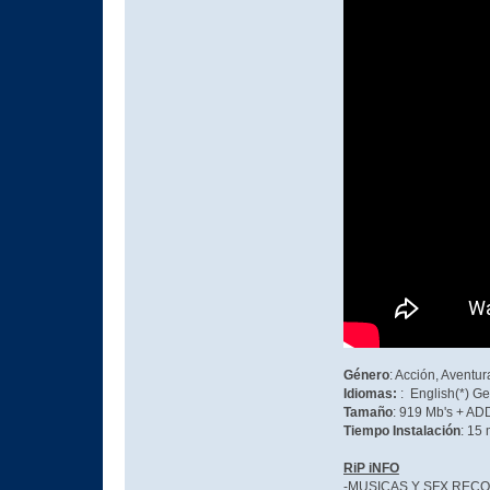
Género
: Acción, Aventur
Idiomas:
: English(*) G
Tamaño
: 919 Mb's + AD
Tiempo Instalación
: 15
RiP iNFO
-MUSICAS Y SFX RECO