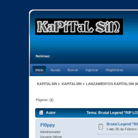
Noticias:
Inicio
Ayuda
Buscar
Ingresar
Registrarse
KAPITALSIN
»
KAPITALSIN
»
LANZAMIENTOS KAPITALSIN
(
Páginas: [
1
]
Autor
Tema: Brutal Legend *RIP LO
Brutal Legend *R
Fl0ppy
«
en:
05 de Febrero 
Administrador
Usuario Héroe