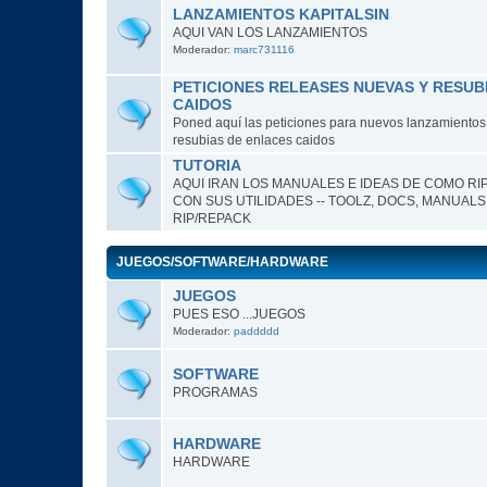
LANZAMIENTOS KAPITALSIN
AQUI VAN LOS LANZAMIENTOS
Moderador:
marc731116
PETICIONES RELEASES NUEVAS Y RESUB
CAIDOS
Poned aquí las peticiones para nuevos lanzamientos o
resubias de enlaces caidos
TUTORIA
AQUI IRAN LOS MANUALES E IDEAS DE COMO RI
CON SUS UTILIDADES -- TOOLZ, DOCS, MANUALS
RIP/REPACK
JUEGOS/SOFTWARE/HARDWARE
JUEGOS
PUES ESO ...JUEGOS
Moderador:
paddddd
SOFTWARE
PROGRAMAS
HARDWARE
HARDWARE