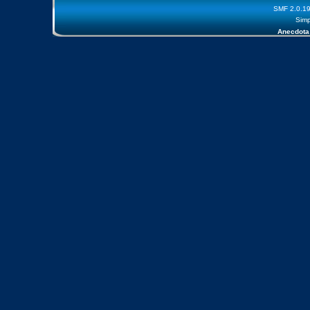
SMF 2.0.1
Simp
Anecdota