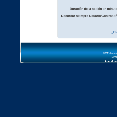
Duración de la sesión en minut
Recordar siempre Usuario/Contraseñ
¿Olv
SMF 2.0.1
Simp
Anecdota