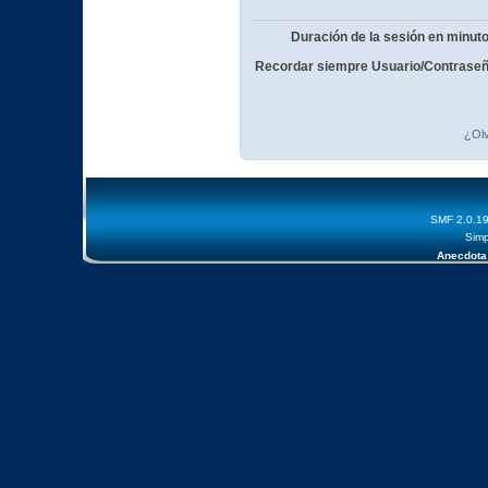
Duración de la sesión en minut
Recordar siempre Usuario/Contraseñ
¿Olv
SMF 2.0.1
Simp
Anecdota