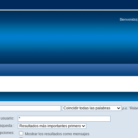
Bienvenido(
p.e.
"Rebel
 usuario:
squeda :
pciones:
Mostrar los resultados como mensajes