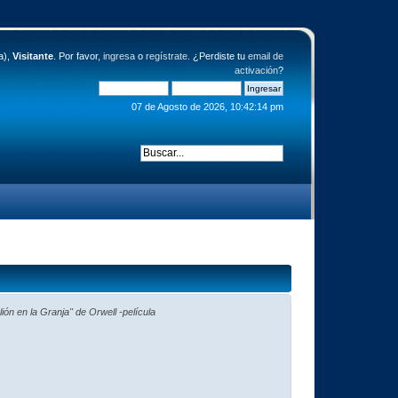
a),
Visitante
. Por favor,
ingresa
o
regístrate
. ¿Perdiste tu
email de
activación
?
07 de Agosto de 2026, 10:42:14 pm
ión en la Granja" de Orwell -película