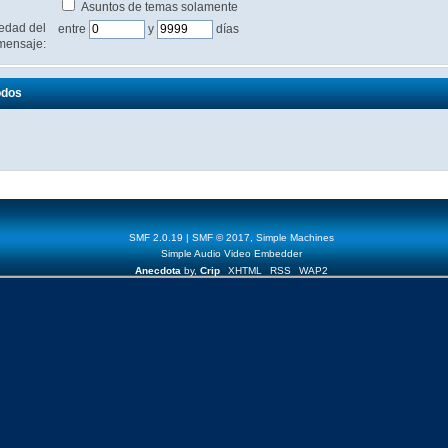
Asuntos de temas solamente
edad del
entre
y
días
mensaje:
odos
SMF 2.0.19
|
SMF © 2017
,
Simple Machines
Simple Audio Video Embedder
Anecdota
by,
Crip
XHTML
RSS
WAP2